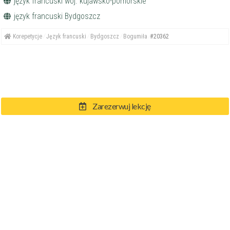
język francuski woj. kujawsko-pomorskie
język francuski Bydgoszcz
Korepetycje
Język francuski
Bydgoszcz
Bogumiła
#20362
Zarezerwuj lekcję