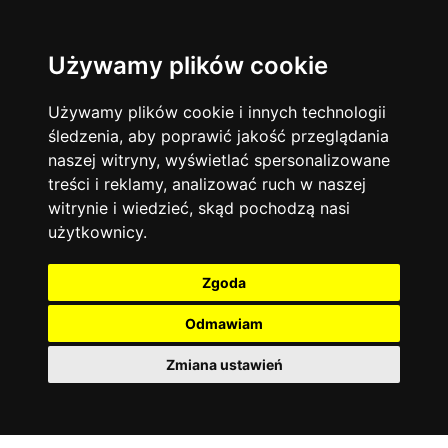
Używamy plików cookie
Język angielski
Warszawa
13744
19477
Matematyka
Korepetycje
Używamy plików cookie i innych technologii
12928
14839
Online
śledzenia, aby poprawić jakość przeglądania
Chemia
4886
naszej witryny, wyświetlać spersonalizowane
Kraków
7753
Język niemiecki
4307
treści i reklamy, analizować ruch w naszej
Wrocław
6521
witrynie i wiedzieć, skąd pochodzą nasi
Język polski
3426
użytkownicy.
Poznań
6396
Fizyka
2640
Łódź
3513
Język francuski
2145
Zgoda
Gdańsk
2075
Odmawiam
Zmiana ustawień