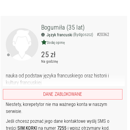
Bogumiła (35 lat)
(Bydgoszcz)
#20362
Język francuski
Dodaj opinię
25 zł
Na godzinę
nauka od podstaw języka francuskiego oraz historii i
kultury francuskiej.
DANE ZABLOKOWANE
Niestety, korepetytor nie ma ważnego konta w naszym
serwisie.
Jeśli chcesz poznać jego dane kontaktowe wyślij SMS o
treści
SIM.KORKI
na numer
7255
i wpisz otrzymany kod.