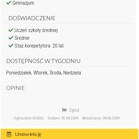
Gimnazjum
DOŚWIADCZENIE
Uczeń szkoły średniej
Średnie
Staż korepetytora: 20 lat
DOSTĘPNOŚĆ W TYGODNIU
Poniedziałek, Wtorek, Środa, Niedziela
OPINIE
Zgłoś
Ogłoszenie #20362
Dodano: 05.04.2009
Aktualizacja: 09.06.2009
Umów lekcję