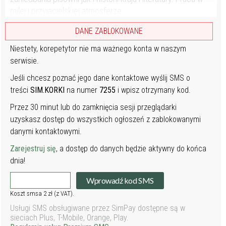
milej i przyjacielskiej atmosferze.
DANE ZABLOKOWANE
Niestety, korepetytor nie ma ważnego konta w naszym
serwisie.
Jeśli chcesz poznać jego dane kontaktowe wyślij SMS o
treści
SIM.KORKI
na numer
7255
i wpisz otrzymany kod.
Przez 30 minut lub do zamknięcia sesji przeglądarki
uzyskasz dostęp do wszystkich ogłoszeń z zablokowanymi
danymi kontaktowymi.
Zarejestruj się
, a dostęp do danych będzie aktywny do końca
dnia!
Wprowadź kod SMS
Koszt smsa 2 zł (z VAT).
Usługi SMS obsługiwane przez SimPay dostępne są w
sieciach Plus, T-Mobile, Orange, Play.