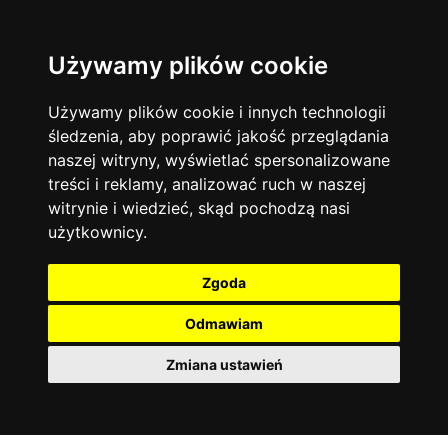
Używamy plików cookie
Język angielski
Warszawa
13745
19470
Matematyka
Korepetycje
Używamy plików cookie i innych technologii
12927
14836
Online
śledzenia, aby poprawić jakość przeglądania
Chemia
4886
naszej witryny, wyświetlać spersonalizowane
Kraków
7753
Język niemiecki
4307
treści i reklamy, analizować ruch w naszej
Wrocław
6521
witrynie i wiedzieć, skąd pochodzą nasi
Język polski
3426
użytkownicy.
Poznań
6395
Fizyka
2640
Łódź
3511
Język francuski
2145
Zgoda
Gdańsk
2075
Odmawiam
Zmiana ustawień