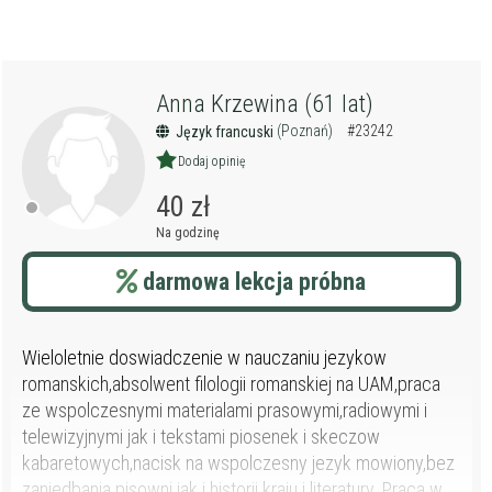
Anna Krzewina (61 lat)
(Poznań)
#23242
Język francuski
Dodaj opinię
40 zł
Na godzinę
darmowa lekcja próbna
Wieloletnie doswiadczenie w nauczaniu jezykow
romanskich,absolwent filologii romanskiej na UAM,praca
ze wspolczesnymi materialami prasowymi,radiowymi i
telewizyjnymi jak i tekstami piosenek i skeczow
kabaretowych,nacisk na wspolczesny jezyk mowiony,bez
zaniedbania pisowni jak i historii kraju i literatury. Praca w