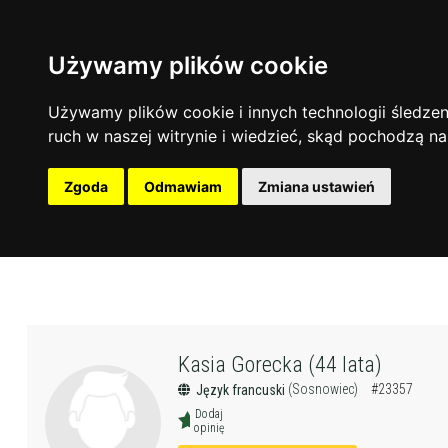
Używamy plików cookie
Używamy plików cookie i innych technologii śledzeni
ruch w naszej witrynie i wiedzieć, skąd pochodzą na
Zgoda
Odmawiam
Zmiana ustawień
Kasia Gorecka (44 lata)
(Sosnowiec)
#23357
Język francuski
Dodaj
opinię