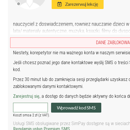
Zarezerwuj lekcję
nauczyciel z doswiadczeniem, rowniez nauczanie dzieci w
lata/ materialy autentyczne, muzyka, ksiazki, filmy do dy
DANE ZABLOKOW
Niestety, korepetytor nie ma ważnego konta w naszym serwisi
Jeśli chcesz poznać jego dane kontaktowe wyślij SMS o treści
kod.
Przez 30 minut lub do zamknięcia sesji przeglądarki uzyskasz
zablokowanymi danymi kontaktowymi.
Zarejestruj się
, a dostęp do danych będzie aktywny do końca dn
Wprowadź kod SMS
Koszt smsa 2 zł (z VAT).
Usługi SMS obsługiwane przez SimPay dostępne są w sieciach P
Regulamin usług Premium SMS
.