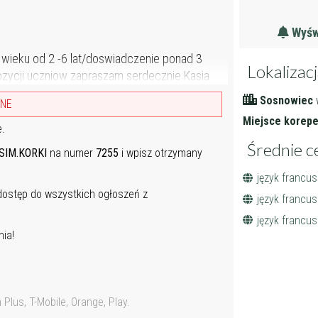
Wyświ
 wieku od 2 -6 lat/doswiadczenie ponad 3
Lokalizac
spozycji uczniow zapraszam serdecznie Kasia
Sosnowiec
ANE
Miejsce korepet
e.
Średnie c
SIM.KORKI
na numer
7255
i wpisz otrzymany
język francus
 dostęp do wszystkich ogłoszeń z
język francusk
język francu
ia!
lus, T-Mobile, Orange, Play.