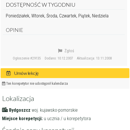
DOSTĘPNOŚĆ W TYGODNIU
Poniedziałek, Wtorek, Środa, Czwartek, Piątek, Niedziela
OPINIE
Zgłoś
Ogłoszenie #29135
Dodano: 10.12.2007
Aktualizacja: 13.11.2008
Umów lekcję
Ten korepetytor nie udostępnił kalendarza
Lokalizacja
Bydgoszcz
woj. kujawsko-pomorskie
Miejsce korepetycji:
u ucznia / u korepetytora