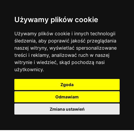
Używamy plików cookie
Język angielski
Warszawa
13744
19474
Matematyka
Korepetycje
Używamy plików cookie i innych technologii
12928
14837
Online
śledzenia, aby poprawić jakość przeglądania
Chemia
4886
naszej witryny, wyświetlać spersonalizowane
Kraków
7753
Język niemiecki
4307
treści i reklamy, analizować ruch w naszej
Wrocław
6521
witrynie i wiedzieć, skąd pochodzą nasi
Język polski
3426
użytkownicy.
Poznań
6395
Fizyka
2640
Łódź
3512
Język francuski
2145
Zgoda
Gdańsk
2075
Odmawiam
Zmiana ustawień