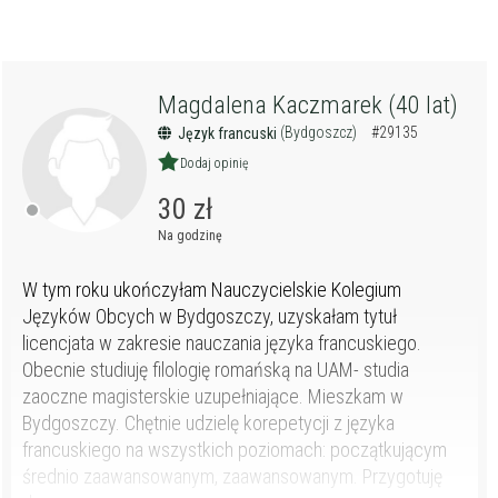
Magdalena Kaczmarek (40 lat)
(Bydgoszcz)
#29135
Język francuski
Dodaj opinię
30 zł
Na godzinę
W tym roku ukończyłam Nauczycielskie Kolegium
Języków Obcych w Bydgoszczy, uzyskałam tytuł
licencjata w zakresie nauczania języka francuskiego.
Obecnie studiuję filologię romańską na UAM- studia
zaoczne magisterskie uzupełniające. Mieszkam w
Bydgoszczy. Chętnie udzielę korepetycji z języka
francuskiego na wszystkich poziomach: początkującym
średnio zaawansowanym, zaawansowanym. Przygotuję