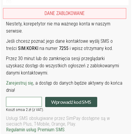
do...
DANE ZABLOKOWANE
Niestety, korepetytor nie ma ważnego konta w naszym
serwisie.
Jeśli chcesz poznać jego dane kontaktowe wyślij SMS o
treści
SIM.KORKI
na numer
7255
i wpisz otrzymany kod.
Przez 30 minut lub do zamknięcia sesji przeglądarki
uzyskasz dostęp do wszystkich ogłoszeń z zablokowanymi
danymi kontaktowymi.
Zarejestruj się
, a dostęp do danych będzie aktywny do końca
dnia!
Wprowadź kod SMS
Koszt smsa 2 zł (z VAT).
Usługi SMS obsługiwane przez SimPay dostępne są w
sieciach Plus, T-Mobile, Orange, Play.
Regulamin usług Premium SMS
.