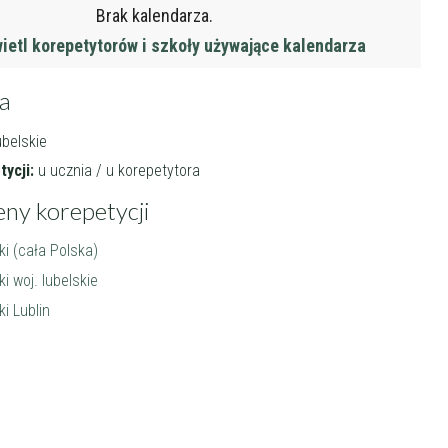
Brak kalendarza.
etl korepetytorów i szkoły używające kalendarza
ja
ubelskie
ycji:
u ucznia / u korepetytora
eny korepetycji
ki (cała Polska)
i woj. lubelskie
ki Lublin