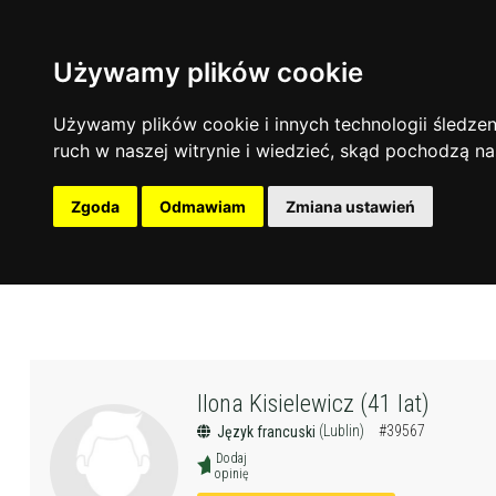
Używamy plików cookie
Używamy plików cookie i innych technologii śledzeni
ruch w naszej witrynie i wiedzieć, skąd pochodzą na
Zgoda
Odmawiam
Zmiana ustawień
Ilona Kisielewicz (41 lat)
(Lublin)
#39567
Język francuski
Dodaj
opinię