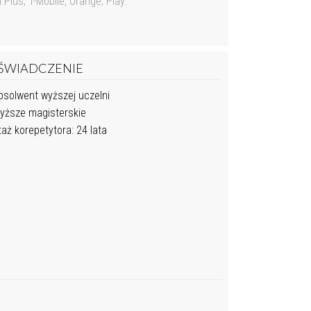
lus, T-Mobile, Orange, Play.
ŚWIADCZENIE
solwent wyższej uczelni
ższe magisterskie
aż korepetytora: 24 lata