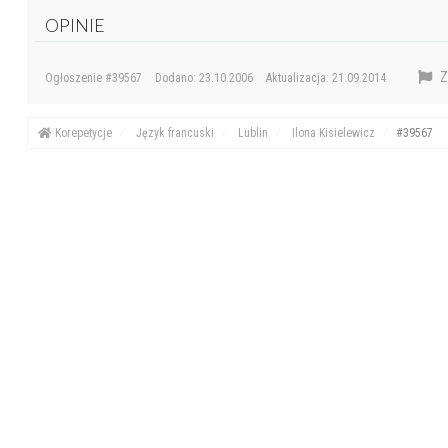
OPINIE
Z
Ogłoszenie #39567
Dodano: 23.10.2006
Aktualizacja: 21.09.2014
Korepetycje
Język francuski
Lublin
Ilona Kisielewicz
#39567
© eKorki.pl 2004-2026