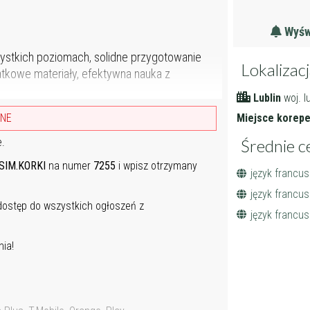
Wyświ
zystkich poziomach, solidne przygotowanie
Lokalizac
tkowe materiały, efektywna nauka z
Lublin
woj. l
Miejsce korepet
ANE
Średnie c
e.
SIM.KORKI
na numer
7255
i wpisz otrzymany
język francus
język francusk
 dostęp do wszystkich ogłoszeń z
język francus
ia!