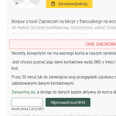
Zarezerwuj lekcję
Bonjour a tous! Zapraszam na lekcje z francuskiego na ws
do matury (poziom podstawowy, rozszerzony, ustna). Doda
doświadczoną nauczycielką-korepetytorką.
DANE ZABLOKOW
Niestety, korepetytor nie ma ważnego konta w naszym serwisi
Jeśli chcesz poznać jego dane kontaktowe wyślij SMS o treści
kod.
Przez 30 minut lub do zamknięcia sesji przeglądarki uzyskasz
zablokowanymi danymi kontaktowymi.
Zarejestruj się
, a dostęp do danych będzie aktywny do końca dn
Wprowadź kod SMS
Koszt smsa 2 zł (z VAT).