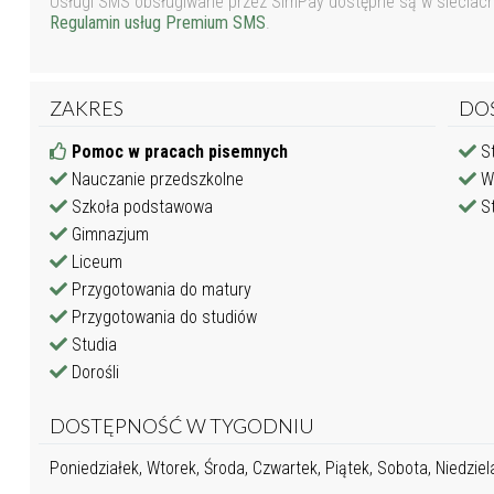
Usługi SMS obsługiwane przez SimPay dostępne są w sieciach P
Regulamin usług Premium SMS
.
ZAKRES
DO
Pomoc w pracach pisemnych
St
Nauczanie przedszkolne
Wy
Szkoła podstawowa
St
Gimnazjum
Liceum
Przygotowania do matury
Przygotowania do studiów
Studia
Dorośli
DOSTĘPNOŚĆ W TYGODNIU
Poniedziałek, Wtorek, Środa, Czwartek, Piątek, Sobota, Niedziel