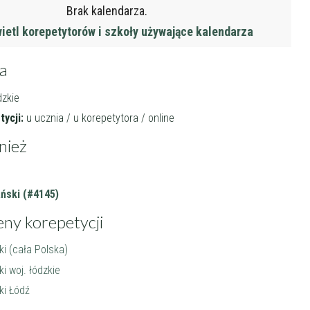
Brak kalendarza.
etl korepetytorów i szkoły używające kalendarza
ja
dzkie
ycji:
u ucznia / u korepetytora / online
nież
ński (#4145)
eny korepetycji
ki (cała Polska)
ki woj. łódzkie
ki Łódź