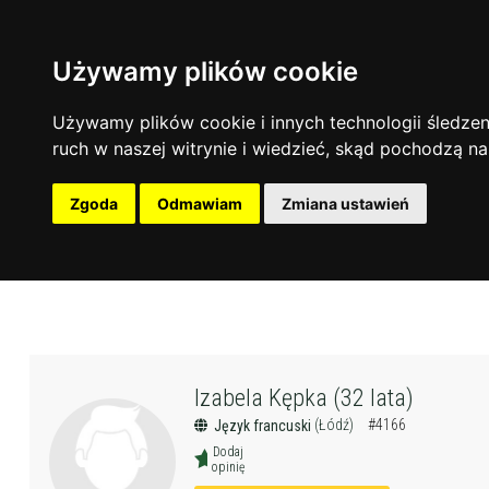
Używamy plików cookie
Używamy plików cookie i innych technologii śledzeni
ruch w naszej witrynie i wiedzieć, skąd pochodzą na
Zgoda
Odmawiam
Zmiana ustawień
Izabela Kępka (32 lata)
(Łódź)
#4166
Język francuski
Dodaj
opinię