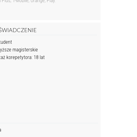
lus, T-Mobile, Orange, Play.
ŚWIADCZENIE
udent
ższe magisterskie
aż korepetytora: 18 lat
a