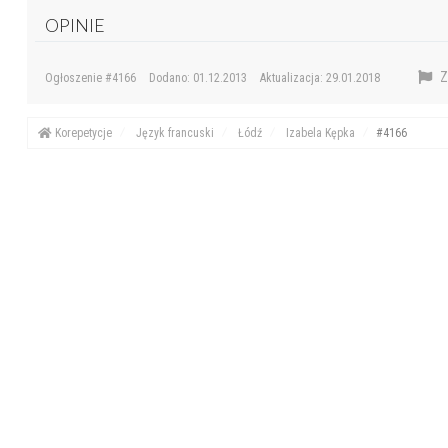
OPINIE
Z
Ogłoszenie #4166
Dodano: 01.12.2013
Aktualizacja: 29.01.2018
Korepetycje
Język francuski
Łódź
Izabela Kępka
#4166
© eKorki.pl 2004-2026