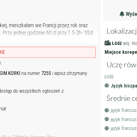
Wyświ
kiej, mieszkałam we Francji przez rok oraz
Lokalizac
 Przy jednej godzinie 60 zl przy 1.5-2h- 55zl
Łódź
woj. łó
Miejsce korepet
ANE
Uczę rów
e.
SIM.KORKI
na numer
7255
i wpisz otrzymany
Łódź
Język hiszpa
 dostęp do wszystkich ogłoszeń z
Średnie c
ia!
język francus
język francus
język francus