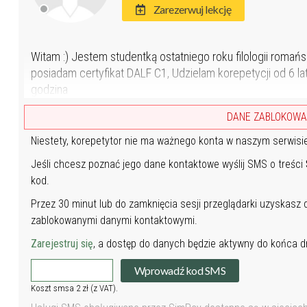
Zarezerwuj lekcję
Witam :) Jestem studentką ostatniego roku filologii romańs
posiadam certyfikat DALF C1, Udzielam korepetycji od 6 lat.
godzina
DANE ZABLOKOW
Niestety, korepetytor nie ma ważnego konta w naszym serwisi
Jeśli chcesz poznać jego dane kontaktowe wyślij SMS o treści
kod.
Przez 30 minut lub do zamknięcia sesji przeglądarki uzyskasz
zablokowanymi danymi kontaktowymi.
Zarejestruj się
, a dostęp do danych będzie aktywny do końca dn
Wprowadź kod SMS
Koszt smsa 2 zł (z VAT).