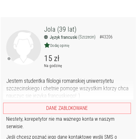
Jola (39 lat)
(Szczecin)
#43206
Język francuski
Dodaj opinię
15 zł
Na godzinę
Jestem studentka filologii romanskiej uniwersytetu
szczecinskiego i chetnie pomoge wszystkim ktorzy chca
nauczyc sie jezyka francuskiego! :)
DANE ZABLOKOWANE
Niestety, korepetytor nie ma ważnego konta w naszym
serwisie.
Jeśli chcesz poznać jego dane kontaktowe wyślij SMS o