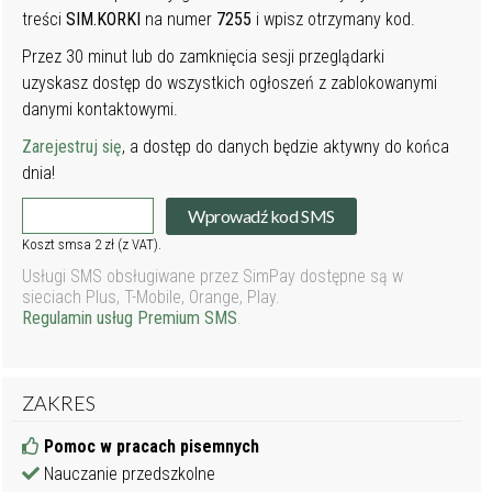
treści
SIM.KORKI
na numer
7255
i wpisz otrzymany kod.
Przez 30 minut lub do zamknięcia sesji przeglądarki
uzyskasz dostęp do wszystkich ogłoszeń z zablokowanymi
danymi kontaktowymi.
Zarejestruj się
, a dostęp do danych będzie aktywny do końca
dnia!
Wprowadź kod SMS
Koszt smsa 2 zł (z VAT).
Usługi SMS obsługiwane przez SimPay dostępne są w
sieciach Plus, T-Mobile, Orange, Play.
Regulamin usług Premium SMS
.
ZAKRES
Pomoc w pracach pisemnych
Nauczanie przedszkolne