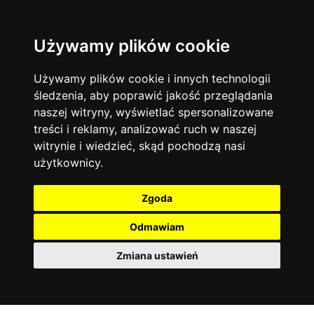
Używamy plików cookie
Język angielski
Warszawa
13744
19475
Matematyka
Korepetycje
Używamy plików cookie i innych technologii
12928
14837
Online
śledzenia, aby poprawić jakość przeglądania
Chemia
4886
naszej witryny, wyświetlać spersonalizowane
Kraków
7753
Język niemiecki
4307
treści i reklamy, analizować ruch w naszej
Wrocław
6521
witrynie i wiedzieć, skąd pochodzą nasi
Język polski
3426
użytkownicy.
Poznań
6396
Fizyka
2640
Łódź
3513
Język francuski
2145
Zgoda
Gdańsk
2075
Odmawiam
Zmiana ustawień