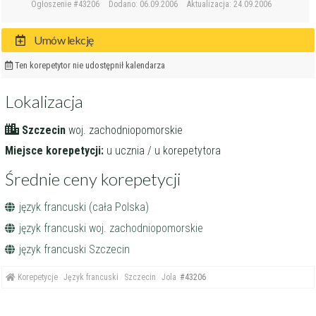
Ogłoszenie #43206
Dodano: 06.09.2006
Aktualizacja: 24.09.2006
Umów lekcję
Ten korepetytor nie udostępnił kalendarza
Lokalizacja
Szczecin
woj. zachodniopomorskie
Miejsce korepetycji:
u ucznia / u korepetytora
Średnie ceny korepetycji
język francuski (cała Polska)
język francuski woj. zachodniopomorskie
język francuski Szczecin
Korepetycje
Język francuski
Szczecin
Jola
#43206