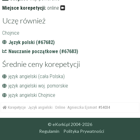
Miejsce korepetycji:
online
Uczę również
Chojnice
Język polski (#67682)
Nauczanie początkowe (#67683)
Średnie ceny korepetycji
język angielski (cała Polska)
język angielski woj. pomorskie
język angielski Chojnice
Korepetycje
Język angielski
Online
Agnieszka Ejsmont
#54034
© eKorki.pl 2004-2026
Regulamin
Polityka Prywatności