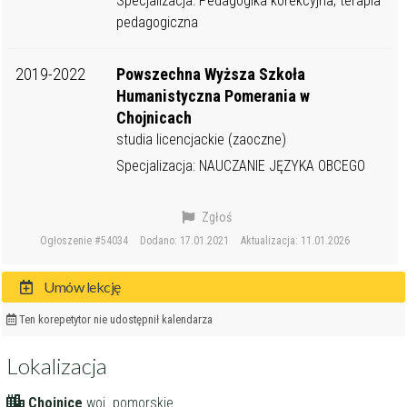
Specjalizacja: Pedagogika korekcyjna, terapia
pedagogiczna
2019-2022
Powszechna Wyższa Szkoła
Humanistyczna Pomerania w
Chojnicach
studia licencjackie (zaoczne)
Specjalizacja: NAUCZANIE JĘZYKA OBCEGO
Zgłoś
Ogłoszenie #54034
Dodano: 17.01.2021
Aktualizacja: 11.01.2026
Umów lekcję
Ten korepetytor nie udostępnił kalendarza
Lokalizacja
Chojnice
woj. pomorskie