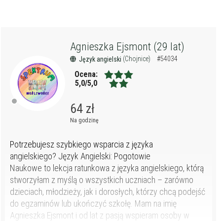
Agnieszka Ejsmont (29 lat)
(Chojnice)
#54034
Język angielski
Ocena:
5,0/5,0
64 zł
Na godzinę
Potrzebujesz szybkiego wsparcia z języka
angielskiego? Język Angielski: Pogotowie
Naukowe to lekcja ratunkowa z języka angielskiego, którą
stworzyłam z myślą o wszystkich uczniach – zarówno
dzieciach, młodzieży, jak i dorosłych, którzy chcą podejść
do egzaminów lub ukończyć szkołę. Mam na imię
Agnieszka Ejsmont i od lat z pasją wspieram osoby w