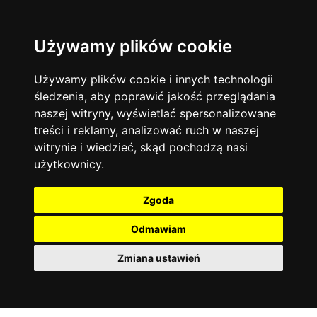
Używamy plików cookie
Język angielski
Warszawa
13742
19470
Matematyka
Korepetycje
Używamy plików cookie i innych technologii
12927
14833
Online
śledzenia, aby poprawić jakość przeglądania
Chemia
4886
naszej witryny, wyświetlać spersonalizowane
Kraków
7753
Język niemiecki
4307
treści i reklamy, analizować ruch w naszej
Wrocław
6519
witrynie i wiedzieć, skąd pochodzą nasi
Język polski
3426
użytkownicy.
Poznań
6394
Fizyka
2640
Łódź
3511
Język francuski
2145
Zgoda
Gdańsk
2075
Odmawiam
Zmiana ustawień