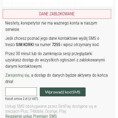
skutecznej nauce, stawiając na luz, radość i...
DANE ZABLOKOWANE
Niestety, korepetytor nie ma ważnego konta w naszym
serwisie.
Jeśli chcesz poznać jego dane kontaktowe wyślij SMS o
treści
SIM.KORKI
na numer
7255
i wpisz otrzymany kod.
Przez 30 minut lub do zamknięcia sesji przeglądarki
uzyskasz dostęp do wszystkich ogłoszeń z zablokowanymi
danymi kontaktowymi.
Zarejestruj się
, a dostęp do danych będzie aktywny do końca
dnia!
Wprowadź kod SMS
Koszt smsa 2 zł (z VAT).
Usługi SMS obsługiwane przez SimPay dostępne są w
sieciach Plus, T-Mobile, Orange, Play.
Regulamin usług Premium SMS
.