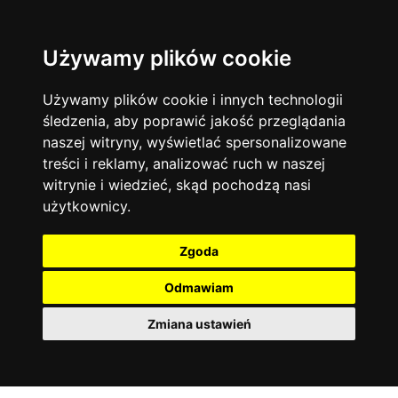
Używamy plików cookie
Język angielski
Warszawa
13744
19473
Matematyka
Korepetycje
Używamy plików cookie i innych technologii
12928
14837
Online
śledzenia, aby poprawić jakość przeglądania
Chemia
4886
naszej witryny, wyświetlać spersonalizowane
Kraków
7753
Język niemiecki
4307
treści i reklamy, analizować ruch w naszej
Wrocław
6521
witrynie i wiedzieć, skąd pochodzą nasi
Język polski
3426
użytkownicy.
Poznań
6395
Fizyka
2640
Łódź
3512
Język francuski
2145
Zgoda
Gdańsk
2075
Odmawiam
Zmiana ustawień