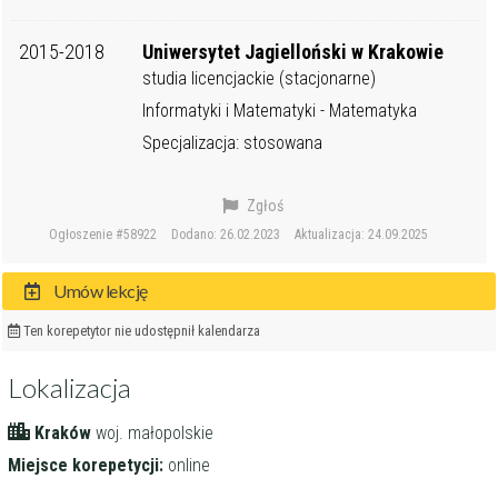
2015-2018
Uniwersytet Jagielloński w Krakowie
studia licencjackie (stacjonarne)
Informatyki i Matematyki - Matematyka
Specjalizacja: stosowana
Zgłoś
Ogłoszenie #58922
Dodano: 26.02.2023
Aktualizacja: 24.09.2025
Umów lekcję
Ten korepetytor nie udostępnił kalendarza
Lokalizacja
Kraków
woj. małopolskie
Miejsce korepetycji:
online