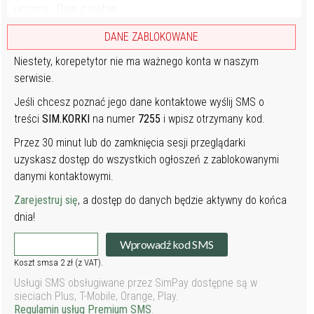
uczony. Daję z siebie...
DANE ZABLOKOWANE
Niestety, korepetytor nie ma ważnego konta w naszym
serwisie.
Jeśli chcesz poznać jego dane kontaktowe wyślij SMS o
treści
SIM.KORKI
na numer
7255
i wpisz otrzymany kod.
Przez 30 minut lub do zamknięcia sesji przeglądarki
uzyskasz dostęp do wszystkich ogłoszeń z zablokowanymi
danymi kontaktowymi.
Zarejestruj się
, a dostęp do danych będzie aktywny do końca
dnia!
Wprowadź kod SMS
Koszt smsa 2 zł (z VAT).
Usługi SMS obsługiwane przez SimPay dostępne są w
sieciach Plus, T-Mobile, Orange, Play.
Regulamin usług Premium SMS
.