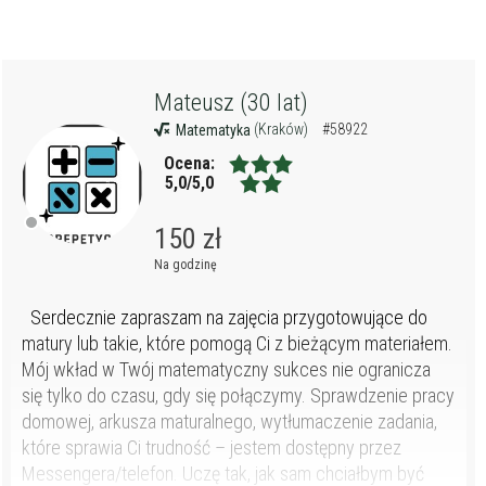
Mateusz (30 lat)
(Kraków)
#58922
Matematyka
Ocena:
5,0/5,0
150 zł
Na godzinę
Serdecznie zapraszam na zajęcia przygotowujące do
matury lub takie, które pomogą Ci z bieżącym materiałem.
Mój wkład w Twój matematyczny sukces nie ogranicza
się tylko do czasu, gdy się połączymy. Sprawdzenie pracy
domowej, arkusza maturalnego, wytłumaczenie zadania,
które sprawia Ci trudność – jestem dostępny przez
Messengera/telefon. Uczę tak, jak sam chciałbym być