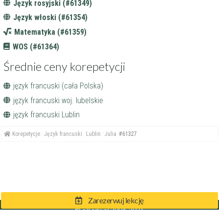
Język rosyjski (#61349)
Język włoski (#61354)
Matematyka (#61359)
WOS (#61364)
Średnie ceny korepetycji
język francuski (cała Polska)
język francuski woj. lubelskie
język francuski Lublin
Korepetycje
Język francuski
Lublin
Julia
#61327
Zarezerwuj lekcję
© eKorki.pl 2004-2026