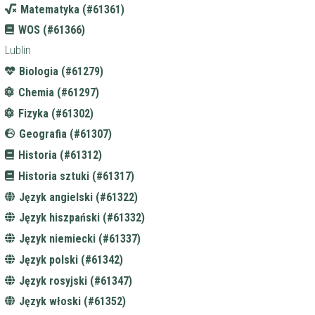
Matematyka (#61361)
WOS (#61366)
Lublin
Biologia (#61279)
Chemia (#61297)
Fizyka (#61302)
Geografia (#61307)
Historia (#61312)
Historia sztuki (#61317)
Język angielski (#61322)
Język hiszpański (#61332)
Język niemiecki (#61337)
Język polski (#61342)
Język rosyjski (#61347)
Język włoski (#61352)