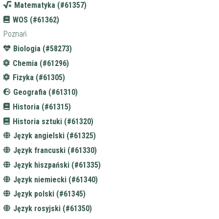
Matematyka (#61357)
WOS (#61362)
Poznań
Biologia (#58273)
Chemia (#61296)
Fizyka (#61305)
Geografia (#61310)
Historia (#61315)
Historia sztuki (#61320)
Język angielski (#61325)
Język francuski (#61330)
Język hiszpański (#61335)
Język niemiecki (#61340)
Język polski (#61345)
Język rosyjski (#61350)