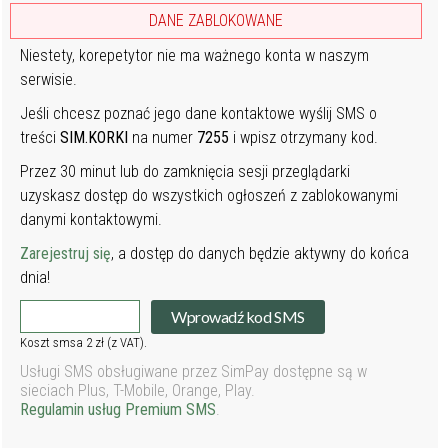
DANE ZABLOKOWANE
Niestety, korepetytor nie ma ważnego konta w naszym
serwisie.
Jeśli chcesz poznać jego dane kontaktowe wyślij SMS o
treści
SIM.KORKI
na numer
7255
i wpisz otrzymany kod.
Przez 30 minut lub do zamknięcia sesji przeglądarki
uzyskasz dostęp do wszystkich ogłoszeń z zablokowanymi
danymi kontaktowymi.
Zarejestruj się
, a dostęp do danych będzie aktywny do końca
dnia!
Wprowadź kod SMS
Koszt smsa 2 zł (z VAT).
Usługi SMS obsługiwane przez SimPay dostępne są w
sieciach Plus, T-Mobile, Orange, Play.
Regulamin usług Premium SMS
.