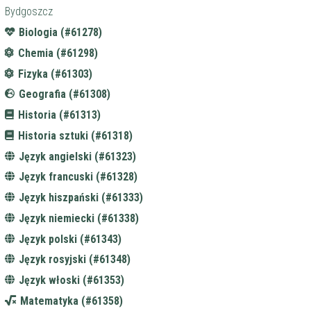
Bydgoszcz
Biologia (#61278)
Chemia (#61298)
Fizyka (#61303)
Geografia (#61308)
Historia (#61313)
Historia sztuki (#61318)
Język angielski (#61323)
Język francuski (#61328)
Język hiszpański (#61333)
Język niemiecki (#61338)
Język polski (#61343)
Język rosyjski (#61348)
Język włoski (#61353)
Matematyka (#61358)