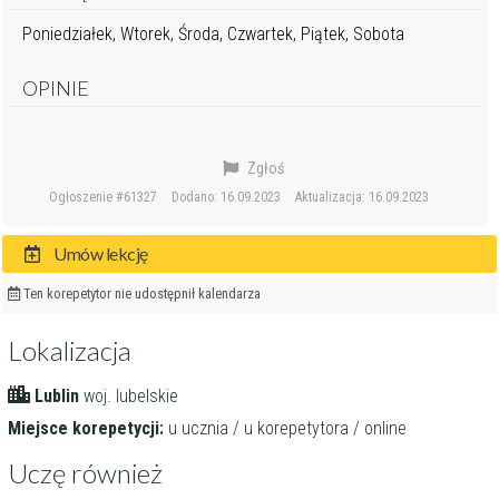
Poniedziałek, Wtorek, Środa, Czwartek, Piątek, Sobota
OPINIE
Zgłoś
Ogłoszenie #61327
Dodano: 16.09.2023
Aktualizacja: 16.09.2023
Umów lekcję
Ten korepetytor nie udostępnił kalendarza
Lokalizacja
Lublin
woj. lubelskie
Miejsce korepetycji:
u ucznia / u korepetytora / online
Uczę również