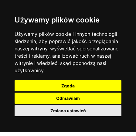
Używamy plików cookie
Język angielski
Warszawa
13742
19470
Matematyka
Korepetycje
Używamy plików cookie i innych technologii
12927
14833
Online
śledzenia, aby poprawić jakość przeglądania
Chemia
4886
naszej witryny, wyświetlać spersonalizowane
Kraków
7753
Język niemiecki
4307
treści i reklamy, analizować ruch w naszej
Wrocław
6520
witrynie i wiedzieć, skąd pochodzą nasi
Język polski
3426
użytkownicy.
Poznań
6394
Fizyka
2640
Łódź
3511
Język francuski
2145
Zgoda
Gdańsk
2075
Odmawiam
Zmiana ustawień