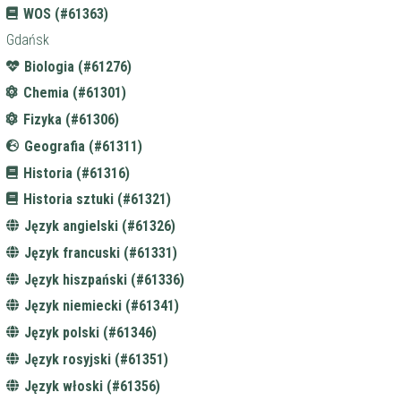
WOS (#61363)
Gdańsk
Biologia (#61276)
Chemia (#61301)
Fizyka (#61306)
Geografia (#61311)
Historia (#61316)
Historia sztuki (#61321)
Język angielski (#61326)
Język francuski (#61331)
Język hiszpański (#61336)
Język niemiecki (#61341)
Język polski (#61346)
Język rosyjski (#61351)
Język włoski (#61356)