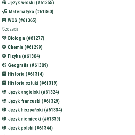
Język włoski (#61355)
Matematyka (#61360)
WOS (#61365)
Szczecin
Biologia (#61277)
Chemia (#61299)
Fizyka (#61304)
Geografia (#61309)
Historia (#61314)
Historia sztuki (#61319)
Język angielski (#61324)
Język francuski (#61329)
Język hiszpański (#61334)
Język niemiecki (#61339)
Język polski (#61344)