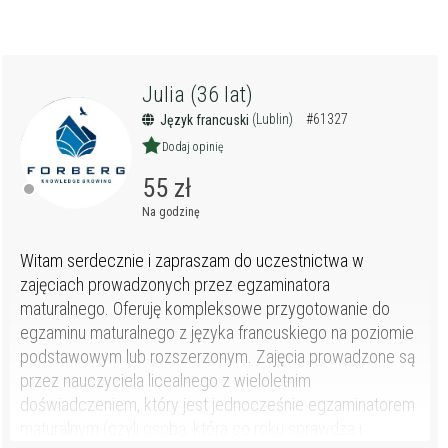
Julia (36 lat)
(Lublin)
#61327
Język francuski
Dodaj opinię
55 zł
Na godzinę
Witam serdecznie i zapraszam do uczestnictwa w
zajęciach prowadzonych przez egzaminatora
maturalnego. Oferuję kompleksowe przygotowanie do
egzaminu maturalnego z języka francuskiego na poziomie
podstawowym lub rozszerzonym. Zajęcia prowadzone są
przez nauczyciela licealnego z wieloletnim
doświadczeniem, który jest jednocześnie egzaminatorem
maturalnym (czyli osobą, która co roku sprawdza i...