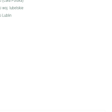
ki (cała Polska)
i woj. lubelskie
i Lublin