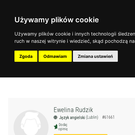
Używamy plików cookie
Używamy plików cookie i innych technologii śledzeni
ruch w naszej witrynie i wiedzieć, skąd pochodzą na
Zgoda
Odmawiam
Zmiana ustawień
Ewelina Rudzik
(Lublin)
#61661
Język angielski
Dodaj
opinię