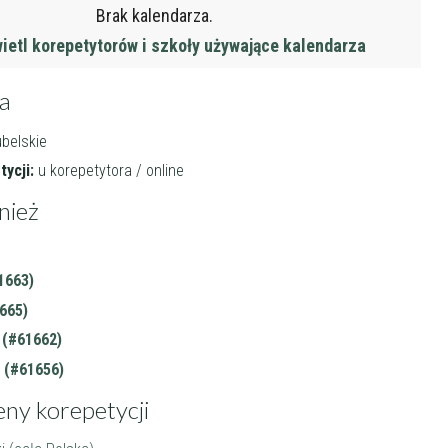
Brak kalendarza.
etl korepetytorów i szkoły używające kalendarza
ja
ubelskie
ycji:
u korepetytora / online
nież
1663)
665)
 (#61662)
 (#61656)
eny korepetycji