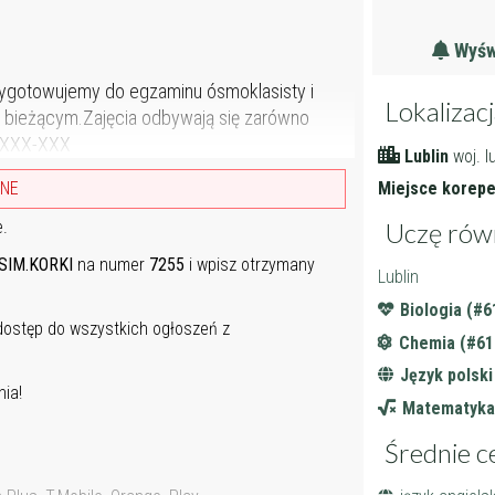
Wyświ
rzygotowujemy do egzaminu ósmoklasisty i
Lokalizac
m bieżącym.Zajęcia odbywają się zarówno
XX-XXX-XXX
Lublin
woj. l
Miejsce korepet
ANE
Uczę rów
e.
SIM.KORKI
na numer
7255
i wpisz otrzymany
Lublin
Biologia (#6
 dostęp do wszystkich ogłoszeń z
Chemia (#61
Język polski
ia!
Matematyka
Średnie c