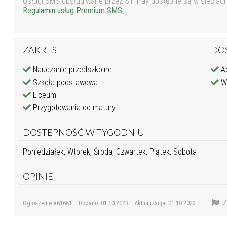
Usługi SMS obsługiwane przez SimPay dostępne są w sieciach P
Regulamin usług Premium SMS
.
ZAKRES
DO
Nauczanie przedszkolne
Ab
Szkoła podstawowa
Wy
Liceum
Przygotowania do matury
DOSTĘPNOŚĆ W TYGODNIU
Poniedziałek, Wtorek, Środa, Czwartek, Piątek, Sobota
OPINIE
Z
Ogłoszenie #61661
Dodano: 01.10.2023
Aktualizacja: 01.10.2023