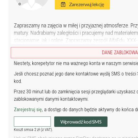
Zarezerwuj lekcję
Zapraszamy na zajęcia w miłej i przyjaznej atmosferze. P
matury. Nadrabiamy zaległości i pracujemy nad materiałe
stacjonarnie, jak i online. Zapraszamy zespół AlfaEdu. X
DANE ZABLOKOW
Niestety, korepetytor nie ma ważnego konta w naszym serwisi
Jeśli chcesz poznać jego dane kontaktowe wyślij SMS o treści
kod.
Przez 30 minut lub do zamknięcia sesji przeglądarki uzyskasz
zablokowanymi danymi kontaktowymi.
Zarejestruj się
, a dostęp do danych będzie aktywny do końca dn
Wprowadź kod SMS
Koszt smsa 2 zł (z VAT).