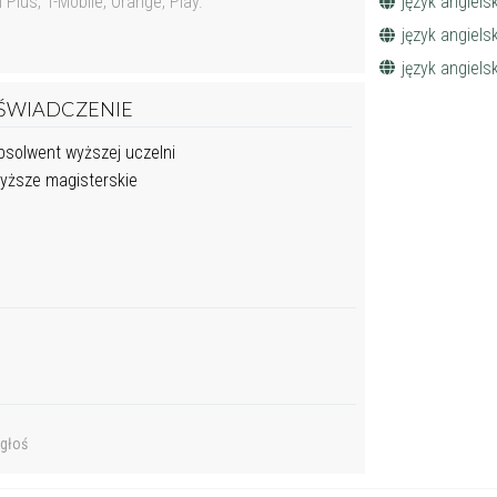
język angiels
lus, T-Mobile, Orange, Play.
język angielsk
język angielsk
ŚWIADCZENIE
solwent wyższej uczelni
ższe magisterskie
głoś