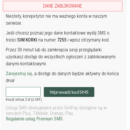
DANE ZABLOKOWANE
Niestety, korepetytor nie ma ważnego konta w naszym
serwisie.
Jeśli chcesz poznać jego dane kontaktowe wyślij SMS o
treści
SIM.KORKI
na numer
7255
i wpisz otrzymany kod.
Przez 30 minut lub do zamknięcia sesji przeglądarki
uzyskasz dostęp do wszystkich ogłoszeń z zablokowanymi
danymi kontaktowymi.
Zarejestruj się
, a dostęp do danych będzie aktywny do końca
dnia!
Wprowadź kod SMS
Koszt smsa 2 zł (z VAT).
Usługi SMS obsługiwane przez SimPay dostępne są w
sieciach Plus, T-Mobile, Orange, Play.
Regulamin usług Premium SMS
.