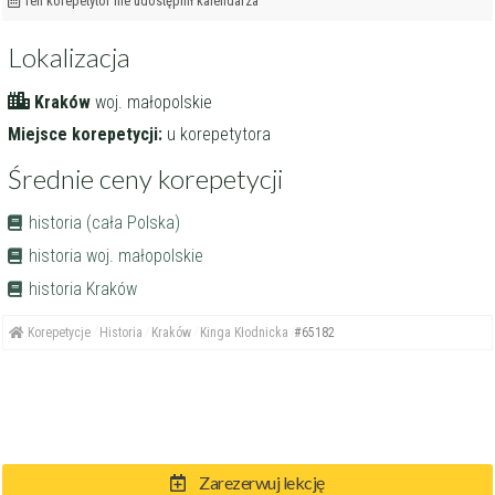
Ten korepetytor nie udostępnił kalendarza
Lokalizacja
Kraków
woj. małopolskie
Miejsce korepetycji:
u korepetytora
Średnie ceny korepetycji
historia (cała Polska)
historia woj. małopolskie
historia Kraków
Korepetycje
Historia
Kraków
Kinga Kłodnicka
#65182
Zarezerwuj lekcję