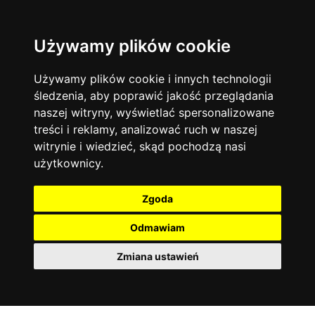
Używamy plików cookie
Język angielski
Warszawa
13744
19470
Matematyka
Korepetycje
Używamy plików cookie i innych technologii
12928
14836
Online
śledzenia, aby poprawić jakość przeglądania
Chemia
4886
naszej witryny, wyświetlać spersonalizowane
Kraków
7753
Język niemiecki
4307
treści i reklamy, analizować ruch w naszej
Wrocław
6521
witrynie i wiedzieć, skąd pochodzą nasi
Język polski
3426
użytkownicy.
Poznań
6395
Fizyka
2640
Łódź
3512
Język francuski
2145
Zgoda
Gdańsk
2075
Odmawiam
Zmiana ustawień