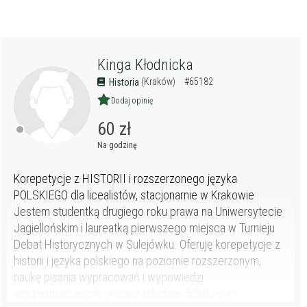
Kinga Kłodnicka
(Kraków)
#65182
Historia
Dodaj opinię
60 zł
Na godzinę
Korepetycje z HISTORII i rozszerzonego języka
POLSKIEGO dla licealistów, stacjonarnie w Krakowie
Jestem studentką drugiego roku prawa na Uniwersytecie
Jagiellońskim i laureatką pierwszego miejsca w Turnieju
Debat Historycznych w Sulejówku. Oferuję korepetycje z
historii i języka polskiego na poziomie rozszerzonym,
naukę pisania wypracowań i wypowiedzi
argumentacyjnych, pracę z tekstem źródłowym...