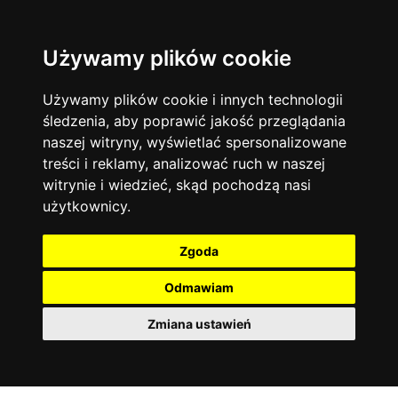
Używamy plików cookie
Język angielski
Warszawa
13744
19476
Matematyka
Korepetycje
Używamy plików cookie i innych technologii
12928
14839
Online
śledzenia, aby poprawić jakość przeglądania
Chemia
4886
naszej witryny, wyświetlać spersonalizowane
Kraków
7753
Język niemiecki
4307
treści i reklamy, analizować ruch w naszej
Wrocław
6521
witrynie i wiedzieć, skąd pochodzą nasi
Język polski
3426
użytkownicy.
Poznań
6396
Fizyka
2640
Łódź
3513
Język francuski
2145
Zgoda
Gdańsk
2075
Odmawiam
Zmiana ustawień