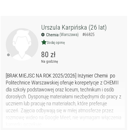
Urszula Karpińska (26 lat)
(Warszawa)
#66825
Chemia
Dodaj opinię
80 zł
Na godzinę
[BRAK MIEJSC NA ROK 2025/2026] Inżynier Chemii po
Politechnice Warszawskiej oferuje korepetycje z CHEMII
dla szkoły podstawowej oraz liceum, technikum i osób
dorosłych. Dysponuję materiałami niezbędnymi do pracy z
uczniem lub pracuję na materiałach, które preferuje
uczeń. Zajęcia odbywają się w miłej atmosferze przez
rozmowę wideo na Google Meet, nie wymagam włączenia
kamerki, oczekuję...