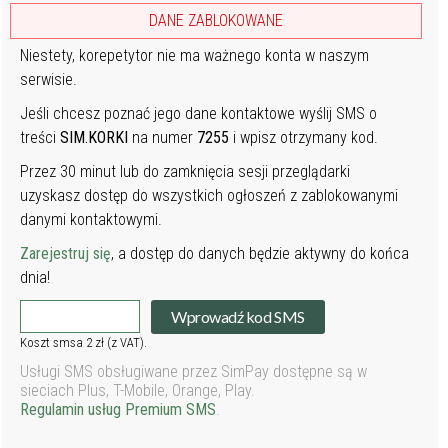
DANE ZABLOKOWANE
Niestety, korepetytor nie ma ważnego konta w naszym
serwisie.
Jeśli chcesz poznać jego dane kontaktowe wyślij SMS o
treści
SIM.KORKI
na numer
7255
i wpisz otrzymany kod.
Przez 30 minut lub do zamknięcia sesji przeglądarki
uzyskasz dostęp do wszystkich ogłoszeń z zablokowanymi
danymi kontaktowymi.
Zarejestruj się
, a dostęp do danych będzie aktywny do końca
dnia!
Wprowadź kod SMS
Koszt smsa 2 zł (z VAT).
Usługi SMS obsługiwane przez SimPay dostępne są w
sieciach Plus, T-Mobile, Orange, Play.
Regulamin usług Premium SMS
.