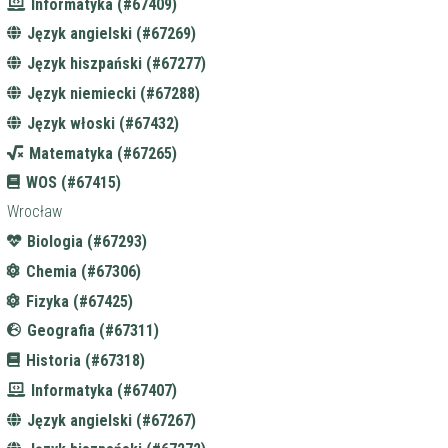
Informatyka (#67409)
Język angielski (#67269)
Język hiszpański (#67277)
Język niemiecki (#67288)
Język włoski (#67432)
Matematyka (#67265)
WOS (#67415)
Wrocław
Biologia (#67293)
Chemia (#67306)
Fizyka (#67425)
Geografia (#67311)
Historia (#67318)
Informatyka (#67407)
Język angielski (#67267)