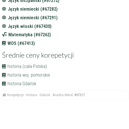
Język hiszpański (#67272)
Język niemiecki (#67282)
Język niemiecki (#67291)
Język włoski (#67430)
Matematyka (#67262)
WOS (#67413)
Średnie ceny korepetycji
historia (cała Polska)
historia woj. pomorskie
historia Gdańsk
Korepetycje
Historia
Gdańsk
Ariadna Nikiel
#67317