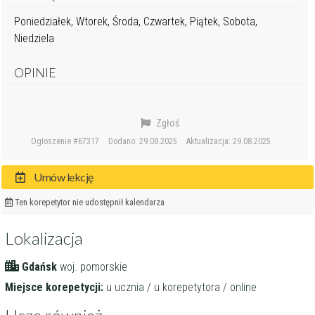
Poniedziałek, Wtorek, Środa, Czwartek, Piątek, Sobota,
Niedziela
OPINIE
Zgłoś
Ogłoszenie #67317
Dodano: 29.08.2025
Aktualizacja: 29.08.2025
Umów lekcję
Ten korepetytor nie udostępnił kalendarza
Lokalizacja
Gdańsk
woj. pomorskie
Miejsce korepetycji:
u ucznia / u korepetytora / online