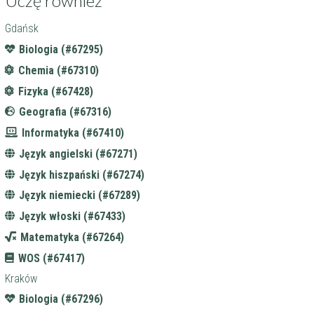
Uczę również
Gdańsk
Biologia (#67295)
Chemia (#67310)
Fizyka (#67428)
Geografia (#67316)
Informatyka (#67410)
Język angielski (#67271)
Język hiszpański (#67274)
Język niemiecki (#67289)
Język włoski (#67433)
Matematyka (#67264)
WOS (#67417)
Kraków
Biologia (#67296)