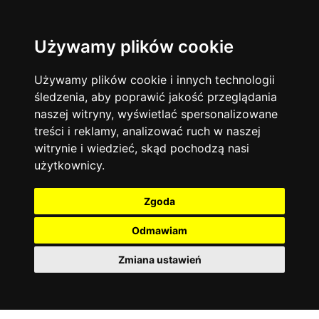
Używamy plików cookie
Język angielski
Warszawa
13744
19478
Matematyka
Korepetycje
Używamy plików cookie i innych technologii
12929
14839
Online
śledzenia, aby poprawić jakość przeglądania
Chemia
4886
naszej witryny, wyświetlać spersonalizowane
Kraków
7753
Język niemiecki
4307
treści i reklamy, analizować ruch w naszej
Wrocław
6521
witrynie i wiedzieć, skąd pochodzą nasi
Język polski
3426
użytkownicy.
Poznań
6396
Fizyka
2640
Łódź
3513
Język francuski
2145
Zgoda
Gdańsk
2075
Odmawiam
Zmiana ustawień