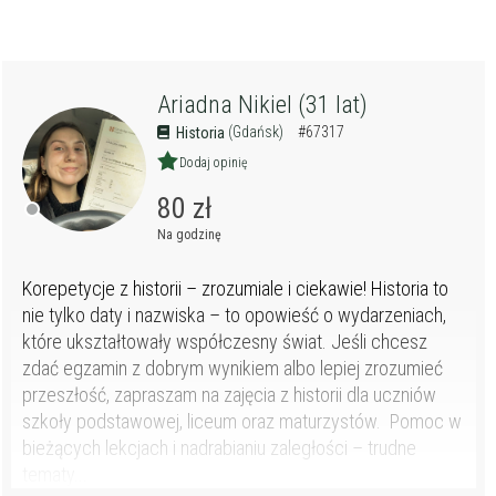
Ariadna Nikiel (31 lat)
(Gdańsk)
#67317
Historia
Dodaj opinię
80 zł
Na godzinę
Korepetycje z historii – zrozumiale i ciekawie! Historia to
nie tylko daty i nazwiska – to opowieść o wydarzeniach,
które ukształtowały współczesny świat. Jeśli chcesz
zdać egzamin z dobrym wynikiem albo lepiej zrozumieć
przeszłość, zapraszam na zajęcia z historii dla uczniów
szkoły podstawowej, liceum oraz maturzystów. Pomoc w
bieżących lekcjach i nadrabianiu zaległości – trudne
tematy...