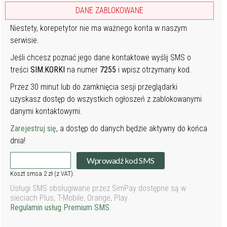
DANE ZABLOKOWANE
Niestety, korepetytor nie ma ważnego konta w naszym
serwisie.
Jeśli chcesz poznać jego dane kontaktowe wyślij SMS o
treści
SIM.KORKI
na numer
7255
i wpisz otrzymany kod.
Przez 30 minut lub do zamknięcia sesji przeglądarki
uzyskasz dostęp do wszystkich ogłoszeń z zablokowanymi
danymi kontaktowymi.
Zarejestruj się
, a dostęp do danych będzie aktywny do końca
dnia!
Wprowadź kod SMS
Koszt smsa 2 zł (z VAT).
Usługi SMS obsługiwane przez SimPay dostępne są w
sieciach Plus, T-Mobile, Orange, Play.
Regulamin usług Premium SMS
.