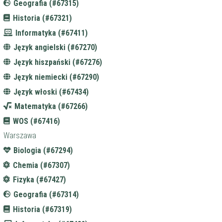
Geografia (#67315)
Historia (#67321)
Informatyka (#67411)
Język angielski (#67270)
Język hiszpański (#67276)
Język niemiecki (#67290)
Język włoski (#67434)
Matematyka (#67266)
WOS (#67416)
Warszawa
Biologia (#67294)
Chemia (#67307)
Fizyka (#67427)
Geografia (#67314)
Historia (#67319)