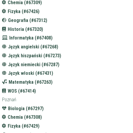
Chemia (#67309)
Fizyka (#67426)
Geografia (#67312)
Historia (#67320)
Informatyka (#67408)
Język angielski (#67268)
Język hiszpański (#67273)
Język niemiecki (#67287)
Język włoski (#67431)
Matematyka (#67263)
WOS (#67414)
Poznań
Biologia (#67297)
Chemia (#67308)
Fizyka (#67429)