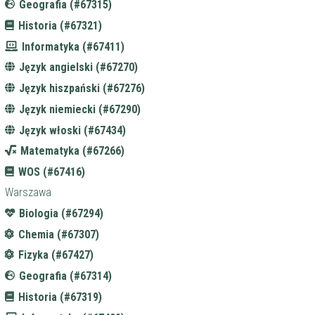
Geografia (#67315)
Historia (#67321)
Informatyka (#67411)
Język angielski (#67270)
Język hiszpański (#67276)
Język niemiecki (#67290)
Język włoski (#67434)
Matematyka (#67266)
WOS (#67416)
Warszawa
Biologia (#67294)
Chemia (#67307)
Fizyka (#67427)
Geografia (#67314)
Historia (#67319)