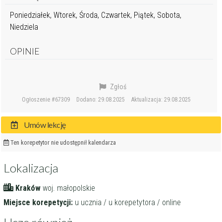
Poniedziałek, Wtorek, Środa, Czwartek, Piątek, Sobota,
Niedziela
OPINIE
Zgłoś
Ogłoszenie #67309
Dodano: 29.08.2025
Aktualizacja: 29.08.2025
Umów lekcję
Ten korepetytor nie udostępnił kalendarza
Lokalizacja
Kraków
woj. małopolskie
Miejsce korepetycji:
u ucznia / u korepetytora / online