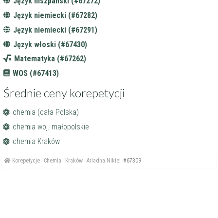
Język hiszpański (#67272)
Język niemiecki (#67282)
Język niemiecki (#67291)
Język włoski (#67430)
Matematyka (#67262)
WOS (#67413)
Średnie ceny korepetycji
chemia (cała Polska)
chemia woj. małopolskie
chemia Kraków
Korepetycje
Chemia
Kraków
Ariadna Nikiel
#67309