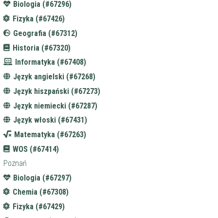
Biologia (#67296)
Fizyka (#67426)
Geografia (#67312)
Historia (#67320)
Informatyka (#67408)
Język angielski (#67268)
Język hiszpański (#67273)
Język niemiecki (#67287)
Język włoski (#67431)
Matematyka (#67263)
WOS (#67414)
Poznań
Biologia (#67297)
Chemia (#67308)
Fizyka (#67429)