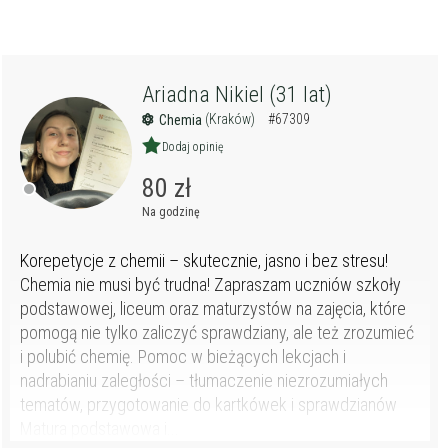
Ariadna Nikiel (31 lat)
(Kraków)
#67309
Chemia
Dodaj opinię
80 zł
Na godzinę
Korepetycje z chemii – skutecznie, jasno i bez stresu!
Chemia nie musi być trudna! Zapraszam uczniów szkoły
podstawowej, liceum oraz maturzystów na zajęcia, które
pomogą nie tylko zaliczyć sprawdziany, ale też zrozumieć
i polubić chemię. Pomoc w bieżących lekcjach i
nadrabianiu zaległości – tłumaczenie niezrozumiałych
tematów, przygotowanie do kartkówek i sprawdzianów
Matura podstawowa i...