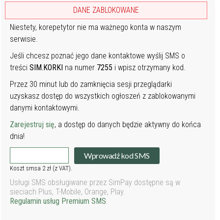
DANE ZABLOKOWANE
Niestety, korepetytor nie ma ważnego konta w naszym
serwisie.
Jeśli chcesz poznać jego dane kontaktowe wyślij SMS o
treści
SIM.KORKI
na numer
7255
i wpisz otrzymany kod.
Przez 30 minut lub do zamknięcia sesji przeglądarki
uzyskasz dostęp do wszystkich ogłoszeń z zablokowanymi
danymi kontaktowymi.
Zarejestruj się
, a dostęp do danych będzie aktywny do końca
dnia!
Wprowadź kod SMS
Koszt smsa 2 zł (z VAT).
Usługi SMS obsługiwane przez SimPay dostępne są w
sieciach Plus, T-Mobile, Orange, Play.
Regulamin usług Premium SMS
.