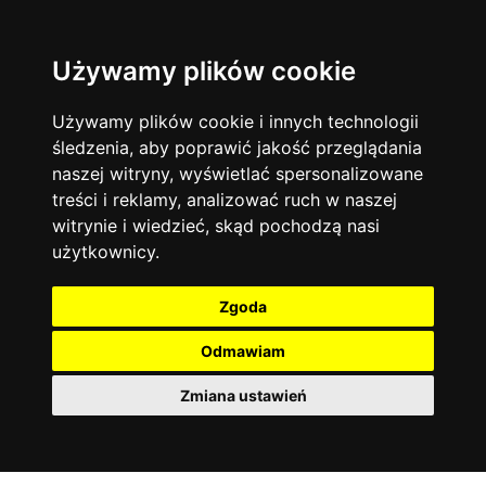
Używamy plików cookie
Język angielski
Warszawa
13744
19475
Matematyka
Korepetycje
Używamy plików cookie i innych technologii
12928
14837
Online
śledzenia, aby poprawić jakość przeglądania
Chemia
4886
naszej witryny, wyświetlać spersonalizowane
Kraków
7753
Język niemiecki
4307
treści i reklamy, analizować ruch w naszej
Wrocław
6521
witrynie i wiedzieć, skąd pochodzą nasi
Język polski
3426
użytkownicy.
Poznań
6396
Fizyka
2640
Łódź
3513
Język francuski
2145
Zgoda
Gdańsk
2075
Odmawiam
Zmiana ustawień