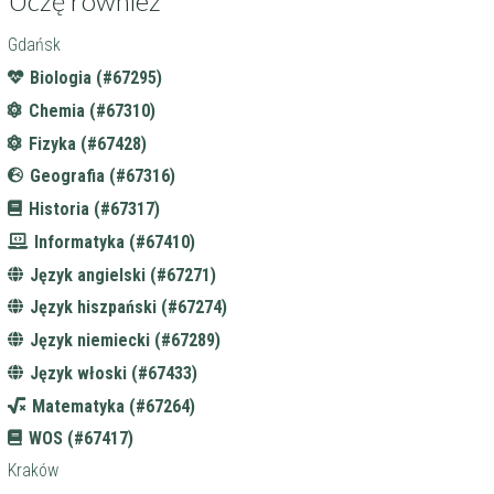
Uczę również
Gdańsk
Biologia (#67295)
Chemia (#67310)
Fizyka (#67428)
Geografia (#67316)
Historia (#67317)
Informatyka (#67410)
Język angielski (#67271)
Język hiszpański (#67274)
Język niemiecki (#67289)
Język włoski (#67433)
Matematyka (#67264)
WOS (#67417)
Kraków