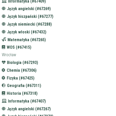
Informatyka (#67409)
Język angielski (#67269)
Język hiszpański (#67277)
Język niemiecki (#67288)
Język włoski (#67432)
Matematyka (#67265)
WOS (#67415)
Wrocław
Biologia (#67293)
Chemia (#67306)
Fizyka (#67425)
Geografia (#67311)
Historia (#67318)
Informatyka (#67407)
Język angielski (#67267)