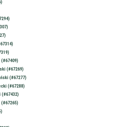
)
7294)
307)
27)
#67314)
7319)
 (#67409)
ski (#67269)
ński (#67277)
ecki (#67288)
i (#67432)
 (#67265)
)