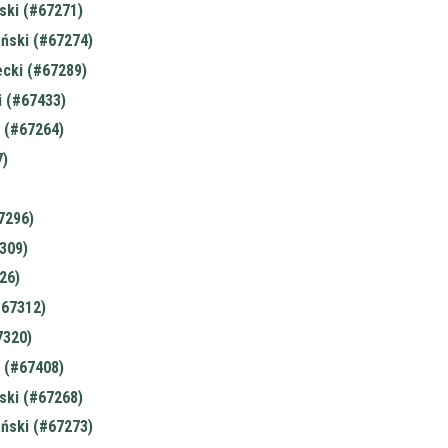
ski (#67271)
ński (#67274)
ecki (#67289)
i (#67433)
 (#67264)
)
7296)
309)
26)
#67312)
7320)
 (#67408)
ski (#67268)
ński (#67273)