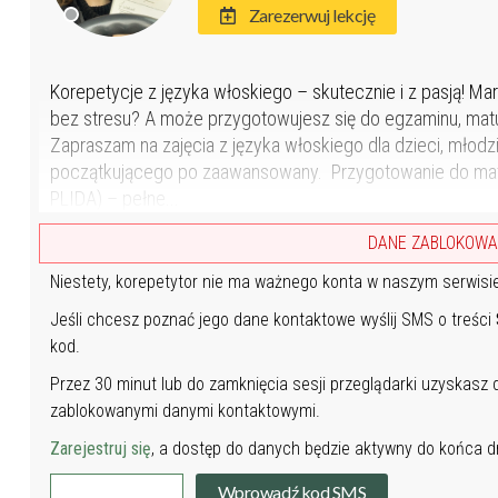
Zarezerwuj lekcję
Korepetycje z języka włoskiego – skutecznie i z pasją! Ma
bez stresu? A może przygotowujesz się do egzaminu, matu
Zapraszam na zajęcia z języka włoskiego dla dzieci, młodz
początkującego po zaawansowany. Przygotowanie do matu
PLIDA) – pełne...
DANE ZABLOKOW
Niestety, korepetytor nie ma ważnego konta w naszym serwisi
Jeśli chcesz poznać jego dane kontaktowe wyślij SMS o treści
kod.
Przez 30 minut lub do zamknięcia sesji przeglądarki uzyskasz
zablokowanymi danymi kontaktowymi.
Zarejestruj się
, a dostęp do danych będzie aktywny do końca dn
Wprowadź kod SMS