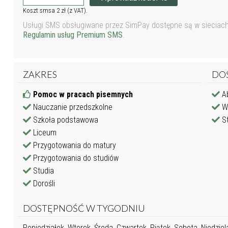
Koszt smsa 2 zł (z VAT).
Usługi SMS obsługiwane przez SimPay dostępne są w sieciach P
Regulamin usług Premium SMS
.
ZAKRES
DO
Pomoc w pracach pisemnych
Ab
Nauczanie przedszkolne
Wy
Szkoła podstawowa
St
Liceum
Przygotowania do matury
Przygotowania do studiów
Studia
Dorośli
DOSTĘPNOŚĆ W TYGODNIU
Poniedziałek, Wtorek, Środa, Czwartek, Piątek, Sobota, Niedziel