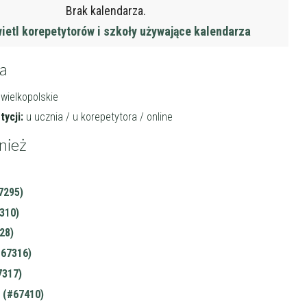
Brak kalendarza.
etl korepetytorów i szkoły używające kalendarza
ja
 wielkopolskie
ycji:
u ucznia / u korepetytora / online
nież
7295)
310)
28)
#67316)
7317)
 (#67410)