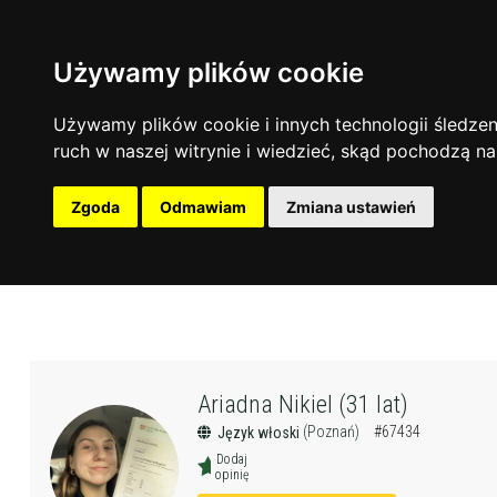
Używamy plików cookie
Używamy plików cookie i innych technologii śledzeni
ruch w naszej witrynie i wiedzieć, skąd pochodzą na
Zgoda
Odmawiam
Zmiana ustawień
Ariadna Nikiel (31 lat)
(Poznań)
#67434
Język włoski
Dodaj
opinię