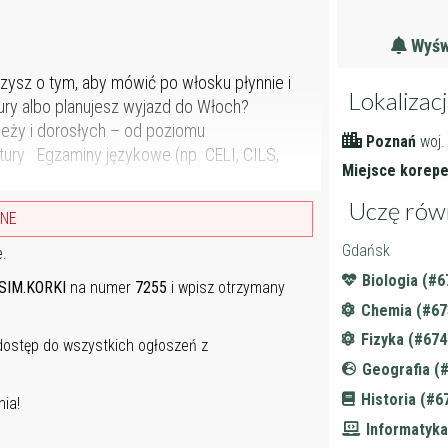
Wyświ
rzysz o tym, aby mówić po włosku płynnie i
Lokalizac
ry albo planujesz wyjazd do Włoch?
ieży i dorosłych – od poziomu
Poznań
woj.
ry Egzaminy językowe (np. CELI, CILS,
Miejsce korepet
Uczę rów
ANE
Gdańsk
e.
Biologia (#6
SIM.KORKI
na numer
7255
i wpisz otrzymany
Chemia (#67
Fizyka (#674
 dostęp do wszystkich ogłoszeń z
Geografia (
Historia (#6
ia!
Informatyka