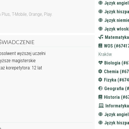
Język angiel
Język hiszpa
lus, T-Mobile, Orange, Play.
Język niemi
Język włosk
Matematyka
ŚWIADCZENIE
WOS (#67417
solwent wyższej uczelni
Kraków
ższe magisterskie
Biologia (#6
aż korepetytora: 12 lat
Chemia (#67
Fizyka (#674
Geografia (
Historia (#6
Informatyka
Język angiel
Język hiszpa
a