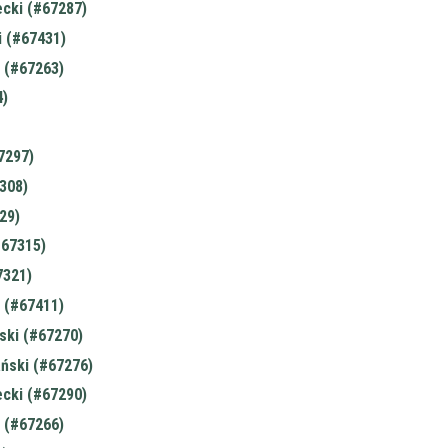
ecki (#67287)
i (#67431)
 (#67263)
)
7297)
308)
29)
#67315)
7321)
 (#67411)
ski (#67270)
ński (#67276)
ecki (#67290)
 (#67266)