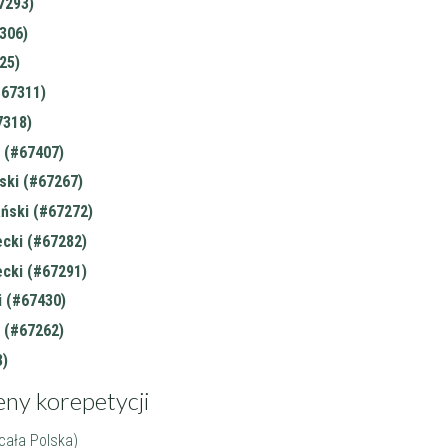
7293)
306)
25)
#67311)
7318)
 (#67407)
ski (#67267)
ński (#67272)
ecki (#67282)
ecki (#67291)
i (#67430)
 (#67262)
)
eny korepetycji
(cała Polska)