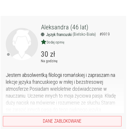
Aleksandra (46 lat)
(Bielsko-Biała)
#9919
Język francuski
Dodaj opinię
30 zł
Na godzinę
Jestem absolwentką filologii romańskiej i zapraszam na
lekcje języka francuskiego w miłej i bezstresowej
atmosferze.Posiadam wieloletnie doświadczenie w
nauczaniu. Uczenie innych to moja życiowa pasja. Kładę
duży nacisk na mówienie i rozumienie ze słuchu.Staram
się zarazić innych pasją do tego pięknego języka.
DANE ZABLOKOWANE