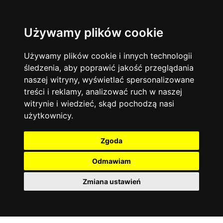
Używamy plików cookie
Język angielski
Warszawa
13744
19470
Matematyka
Korepetycje
Używamy plików cookie i innych technologii
12928
14836
Online
śledzenia, aby poprawić jakość przeglądania
Chemia
4886
naszej witryny, wyświetlać spersonalizowane
Kraków
7753
Język niemiecki
4307
treści i reklamy, analizować ruch w naszej
Wrocław
6521
witrynie i wiedzieć, skąd pochodzą nasi
Język polski
3426
użytkownicy.
Poznań
6395
Fizyka
2640
Łódź
3512
Język francuski
2145
Zgoda
Gdańsk
2075
Odmawiam
Zmiana ustawień