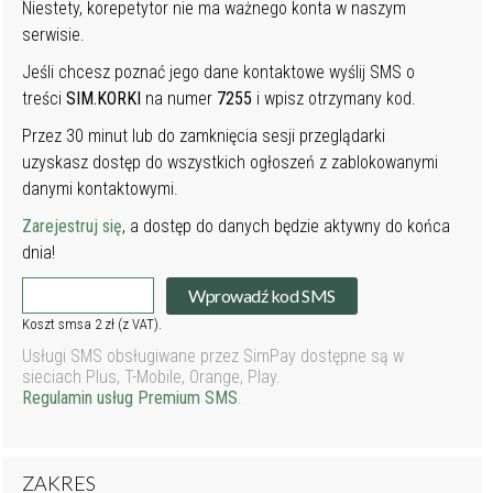
Niestety, korepetytor nie ma ważnego konta w naszym
serwisie.
Jeśli chcesz poznać jego dane kontaktowe wyślij SMS o
treści
SIM.KORKI
na numer
7255
i wpisz otrzymany kod.
Przez 30 minut lub do zamknięcia sesji przeglądarki
uzyskasz dostęp do wszystkich ogłoszeń z zablokowanymi
danymi kontaktowymi.
Zarejestruj się
, a dostęp do danych będzie aktywny do końca
dnia!
Wprowadź kod SMS
Koszt smsa 2 zł (z VAT).
Usługi SMS obsługiwane przez SimPay dostępne są w
sieciach Plus, T-Mobile, Orange, Play.
Regulamin usług Premium SMS
.
ZAKRES