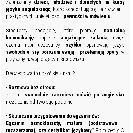
Zapraszamy
dzieci, młodzież i dorosłych na kursy
języka angielskiego
, które koncentrują się na rozwijaniu
praktycznych umiejętności i
pewności w mówieniu.
Stosujemy podejście, które promuje
naturalną
komunikację
poprzez
angażujące
zadania
, dzięki
czemu nasi uczestnicy
szybko
opanowują język,
swobodnie
się
porozumiewają
i
przełamują
opory
w
przyjaznym, wspierającym środowisku.
Dlaczego warto uczyć się z nami?
•
Rozmowa bez stresu:
Z nami
swobodnie zaczniesz
mówić po angielsku
,
niezależnie od Twojego poziomu.
•
Skuteczne
p
rzygotowanie do egzaminów:
Egzamin ósmoklasisty, matura (podstawowa i
rozszerzona), czy certyfikat językowy
? Pomożemy Ci