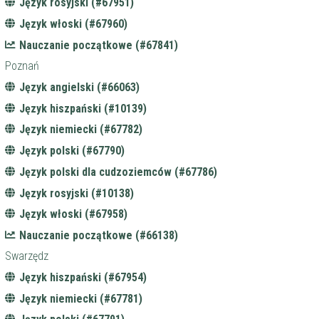
Język rosyjski (#67951)
Język włoski (#67960)
Nauczanie początkowe (#67841)
Poznań
Język angielski (#66063)
Język hiszpański (#10139)
Język niemiecki (#67782)
Język polski (#67790)
Język polski dla cudzoziemców (#67786)
Język rosyjski (#10138)
Język włoski (#67958)
Nauczanie początkowe (#66138)
Swarzędz
Język hiszpański (#67954)
Język niemiecki (#67781)