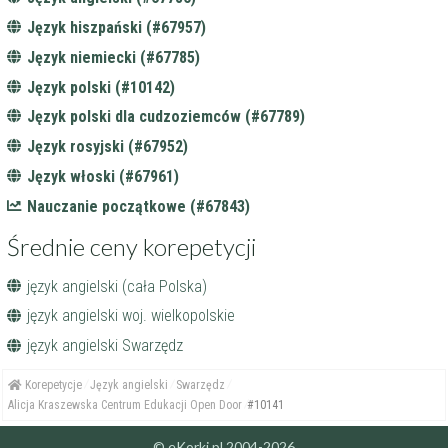
Język hiszpański (#67957)
Język niemiecki (#67785)
Język polski (#10142)
Język polski dla cudzoziemców (#67789)
Język rosyjski (#67952)
Język włoski (#67961)
Nauczanie początkowe (#67843)
Średnie ceny korepetycji
język angielski (cała Polska)
język angielski woj. wielkopolskie
język angielski Swarzędz
Korepetycje
Język angielski
Swarzędz
Alicja Kraszewska Centrum Edukacji Open Door
#10141
© eKorki.pl 2004-2026