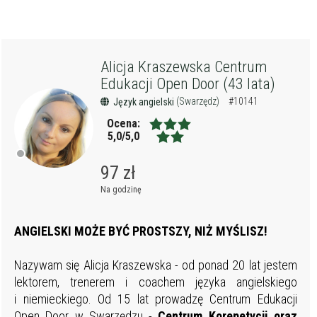
Alicja Kraszewska Centrum
Edukacji Open Door (43 lata)
(Swarzędz)
#10141
Język angielski
Ocena:
5,0/5,0
97 zł
Na godzinę
ANGIELSKI MOŻE BYĆ PROSTSZY, NIŻ MYŚLISZ!
Nazywam się Alicja Kraszewska - od ponad 20 lat jestem
lektorem, trenerem i coachem języka angielskiego
i niemieckiego. Od 15 lat prowadzę Centrum Edukacji
Open Door w Swarzędzu -
Centrum Korepetycji oraz