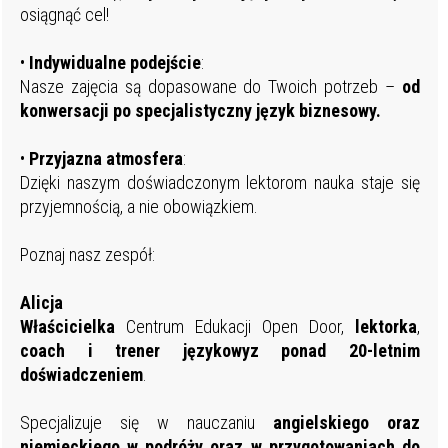
osiągnąć cel!
•
Indywidualne
podejście
:
Nasze zajęcia są dopasowane do Twoich potrzeb –
od
konwersacji po specjalistyczny język biznesowy.
•
Przyjazna
atmosfera
:
Dzięki naszym doświadczonym lektorom nauka staje się
przyjemnością, a nie obowiązkiem.
Poznaj nasz zespół:
Alicja
Właścicielka
Centrum Edukacji Open Door,
lektorka
,
coach i trener językowyz ponad 20-letnim
doświadczeniem
.
Specjalizuje się w nauczaniu
angielskiego oraz
niemieckiego w podróży oraz w przygotowaniach do