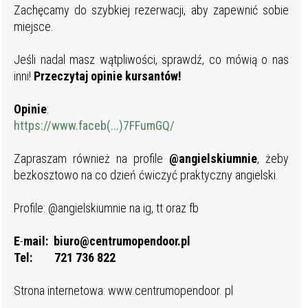
Zachęcamy do szybkiej rezerwacji, aby zapewnić sobie
miejsce.
Jeśli nadal masz wątpliwości, sprawdź, co mówią o nas
inni!
Przeczytaj opinie kursantów!
Opinie
:
https://www.faceb(...)7FFumGQ/
Zapraszam również na profile
@angielskiumnie
, żeby
bezkosztowo na co dzień ćwiczyć praktyczny angielski.
Profile: @angielskiumnie na ig, tt oraz fb
E
-
mail:
biuro@centrumopendoor.pl
Tel:
721 736 822
Strona internetowa: www.centrumopendoor. pl