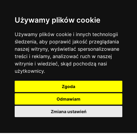
Używamy plików cookie
Język angielski
Warszawa
13744
19476
Matematyka
Korepetycje
Używamy plików cookie i innych technologii
12928
14838
Online
śledzenia, aby poprawić jakość przeglądania
Chemia
4886
naszej witryny, wyświetlać spersonalizowane
Kraków
7753
Język niemiecki
4307
treści i reklamy, analizować ruch w naszej
Wrocław
6521
witrynie i wiedzieć, skąd pochodzą nasi
Język polski
3426
użytkownicy.
Poznań
6396
Fizyka
2640
Łódź
3513
Język francuski
2145
Zgoda
Gdańsk
2075
Odmawiam
Zmiana ustawień