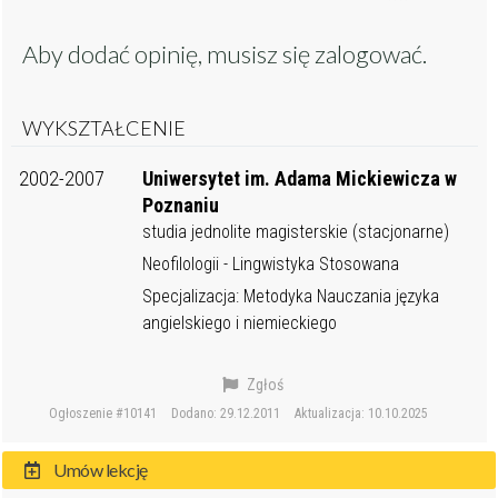
Aby dodać opinię, musisz się
zalogować
.
WYKSZTAŁCENIE
2002-2007
Uniwersytet im. Adama Mickiewicza w
Poznaniu
studia jednolite magisterskie (stacjonarne)
Neofilologii - Lingwistyka Stosowana
Specjalizacja: Metodyka Nauczania języka
angielskiego i niemieckiego
Zgłoś
Ogłoszenie #10141
Dodano: 29.12.2011
Aktualizacja: 10.10.2025
Umów lekcję