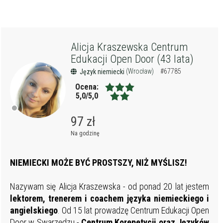
Alicja Kraszewska Centrum
Edukacji Open Door (43 lata)
(Wrocław)
#67785
Język niemiecki
Ocena:
5,0/5,0
97 zł
Na godzinę
NIEMIECKI MOŻE BYĆ PROSTSZY, NIŻ MYŚLISZ!
Nazywam się Alicja Kraszewska - od ponad 20 lat jestem
lektorem, trenerem i coachem języka niemieckiego i
angielskiego
. Od 15 lat prowadzę Centrum Edukacji Open
Door w Swarzędzu -
Centrum Korepetycji oraz Języków