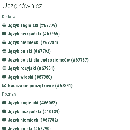
Uczę również
Kraków
Język angielski (#67779)
Język hiszpański (#67955)
Język niemiecki (#67784)
Język polski (#67792)
Język polski dla cudzoziemców (#67787)
Język rosyjski (#67951)
Język włoski (#67960)
Nauczanie początkowe (#67841)
Poznań
Język angielski (#66063)
Język hiszpański (#10139)
Język niemiecki (#67782)
Język polski (#67790)