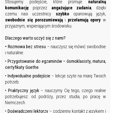
Stosujemy podejście, które promuje
naturalną
komunikację
poprzez
angażujące
zadania
, dzięki
czemu nasi uczestnicy
szybko
opanowują język,
swobodnie
się
porozumiewają
i
przełamują
opory
w
przyjaznym, wspierającym środowisku.
Dlaczego
warto
uczyć
się z nami?
• Rozmowa bez stresu
– nauczysz się mówić swobodnie
i naturalnie.
•
Przygotowanie do egzaminów – ósmoklasisty, matura,
certyfikaty Goethe
.
•
Indywidualne podejście
– lekcje szyte na miarę Twoich
potrzeb.
•
Praktyczny język
– nauczymy Cię tego, czego realnie
potrzebujesz: od podróży, przez studia, po pracę w
Niemczech.
•
Doświadczeni lektorzy
– codzienny kontakt z językiem i