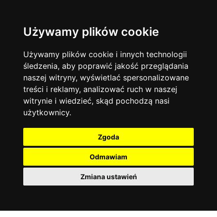
Używamy plików cookie
Język angielski
Warszawa
13742
19470
Matematyka
Korepetycje
Używamy plików cookie i innych technologii
12927
14833
Online
śledzenia, aby poprawić jakość przeglądania
Chemia
4886
naszej witryny, wyświetlać spersonalizowane
Kraków
7753
Język niemiecki
4307
treści i reklamy, analizować ruch w naszej
Wrocław
6519
witrynie i wiedzieć, skąd pochodzą nasi
Język polski
3426
użytkownicy.
Poznań
6394
Fizyka
2640
Łódź
3511
Język francuski
2145
Zgoda
Gdańsk
2075
Odmawiam
Zmiana ustawień