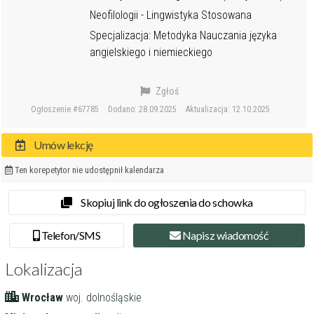
Neofilologii - Lingwistyka Stosowana
Specjalizacja: Metodyka Nauczania języka
angielskiego i niemieckiego
Zgłoś
Ogłoszenie #67785
Dodano: 28.09.2025
Aktualizacja: 12.10.2025
Umów lekcję
Ten korepetytor nie udostępnił kalendarza
Skopiuj link do ogłoszenia do schowka
Tel
efon
/SMS
Napisz
wiadomość
Lokalizacja
Wrocław
woj. dolnośląskie