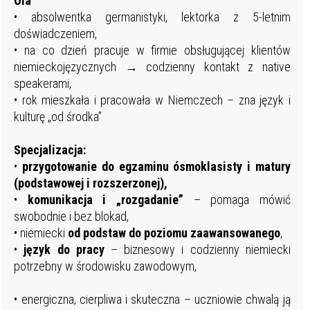
Ola
• absolwentka germanistyki, lektorka z 5-letnim
doświadczeniem,
• na co dzień pracuje w firmie obsługującej klientów
niemieckojęzycznych → codzienny kontakt z native
speakerami,
• rok mieszkała i pracowała w Niemczech – zna język i
kulturę „od środka”
Specjalizacja:
•
przygotowanie do egzaminu ósmoklasisty i matury
(podstawowej i rozszerzonej),
•
komunikacja i „rozgadanie”
– pomaga mówić
swobodnie i bez blokad,
• niemiecki
od podstaw do poziomu zaawansowanego
,
•
język do pracy
– biznesowy i codzienny niemiecki
potrzebny w środowisku zawodowym,
• energiczna, cierpliwa i skuteczna – uczniowie chwalą ją