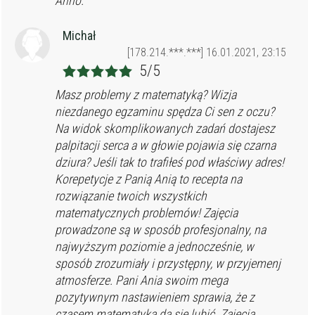
Anno.
Michał
[178.214.***.***] 16.01.2021, 23:15
5/5
Masz problemy z matematyką? Wizja
niezdanego egzaminu spędza Ci sen z oczu?
Na widok skomplikowanych zadań dostajesz
palpitacji serca a w głowie pojawia się czarna
dziura? Jeśli tak to trafiłeś pod właściwy adres!
Korepetycje z Panią Anią to recepta na
rozwiązanie twoich wszystkich
matematycznych problemów! Zajęcia
prowadzone są w sposób profesjonalny, na
najwyższym poziomie a jednocześnie, w
sposób zrozumiały i przystępny, w przyjemenj
atmosferze. Pani Ania swoim mega
pozytywnym nastawieniem sprawia, że z
czasem matematyka da się lubić. Zajęcia