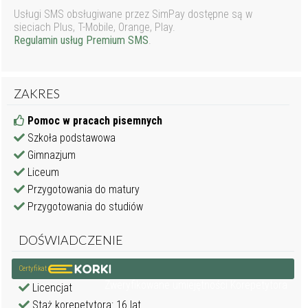
Usługi SMS obsługiwane przez SimPay dostępne są w
sieciach Plus, T-Mobile, Orange, Play.
Regulamin usług Premium SMS
.
ZAKRES
Pomoc w pracach pisemnych
Szkoła podstawowa
Gimnazjum
Liceum
Przygotowania do matury
Przygotowania do studiów
DOŚWIADCZENIE
Certyfikat
Zweryfikowane umiejętności Korepetytora
Licencjat
Staż korepetytora: 16 lat