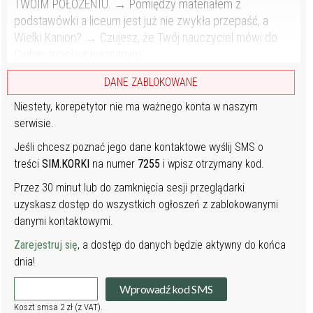
TWOIM POŁOŻENIU. → Pomiędzy materiałem z
podstawówki a liceum jest już nie zwykła przepaść, a
Wielki Kanion? → Czujesz, że Twój nauczyciel mówi do
Ciebie zupełnie nieznanym...
DANE ZABLOKOWANE
Niestety, korepetytor nie ma ważnego konta w naszym
serwisie.
Jeśli chcesz poznać jego dane kontaktowe wyślij SMS o
treści
SIM.KORKI
na numer
7255
i wpisz otrzymany kod.
Przez 30 minut lub do zamknięcia sesji przeglądarki
uzyskasz dostęp do wszystkich ogłoszeń z zablokowanymi
danymi kontaktowymi.
Zarejestruj się
, a dostęp do danych będzie aktywny do końca
dnia!
Wprowadź kod SMS
Koszt smsa 2 zł (z VAT).