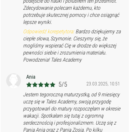
podejście do nauki i polubiłem ten przedmiot.
Zdecydowanie polecam każdemu, kto
potrzebuje skutecznej pomocy i chce osiągnąć
lepsze wyniki.
Odpowiedź korepetytora:
Bardzo dziękujemy za
ciepłe słowa, Szymonie. Cieszymy się, że
mogliśmy wspierać Cię w drodze do większej
pewności siebie i zrozumienia materiału.
Powodzenia! Tales Academy
Ania
5/5
23.03.2025, 10:51
Jestem tegoroczną maturzystką, od 9 miesięcy
uczę się w Tales Academy, swoją przygodę
przygotowań do matury rozpoczęłam w okresie
wakacji. Spotkałam się tutaj z ogromną
serdecznością i profesjonalizmem. Uczę się z
Panią Anią oraz z Panią Zosią. Po kilku