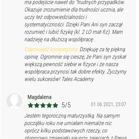
ma podejście nawet do "trudnych przypadków.
Okazuje zrozumienie dla trudności ucznia, ale
uczy też odpowiedzialności i
systematyczności. Dzięki Pani Ani syn zaczął
rozumieć i lubić fizykę (kl. 2 LO mat-fiz). Mam
nadzieję na dłuższą współpracę .
Odpowiedź korepetytora:
Dziękuję za tę piękną
opinię. Ogromnie się cieszę, że Pani syn zyskał
większą pewność siebie w fizyce i że nasza
współpraca przynosi tak dobre efekty. Życzymy
wielu sukcesów! Tales Academy
Magdalena
5/5
01.06.2021, 23:07
Jestem tegoroczną maturzystką. Na samym
początku roku nie umiałam niemalże nic
oprócz kilku podstawowych rzeczy, co
stopniowo zmieniało się przy zajęciach z Panią