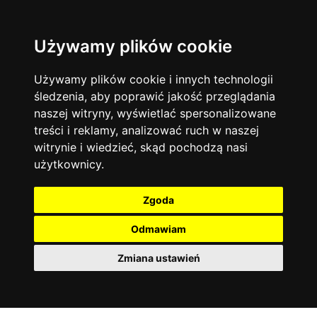
Używamy plików cookie
Język angielski
Warszawa
13744
19476
Matematyka
Korepetycje
Używamy plików cookie i innych technologii
12928
14839
Online
śledzenia, aby poprawić jakość przeglądania
Chemia
4886
naszej witryny, wyświetlać spersonalizowane
Kraków
7753
Język niemiecki
4307
treści i reklamy, analizować ruch w naszej
Wrocław
6521
witrynie i wiedzieć, skąd pochodzą nasi
Język polski
3426
użytkownicy.
Poznań
6396
Fizyka
2640
Łódź
3513
Język francuski
2145
Zgoda
Gdańsk
2075
Odmawiam
Zmiana ustawień