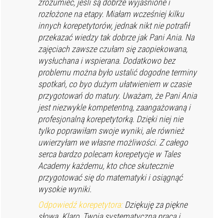
zrozumieć, jeśli są dobrze wyjaśnione i
rozłożone na etapy. Miałam wcześniej kilku
innych korepetytorów, jednak nikt nie potrafił
przekazać wiedzy tak dobrze jak Pani Ania. Na
zajęciach zawsze czułam się zaopiekowana,
wysłuchana i wspierana. Dodatkowo bez
problemu można było ustalić dogodne terminy
spotkań, co byo dużym ułatwieniem w czasie
przygotowań do matury. Uważam, że Pani Ania
jest niezwykle kompetentną, zaangażowaną i
profesjonalną korepetytorką. Dzięki niej nie
tylko poprawiłam swoje wyniki, ale również
uwierzyłam we własne możliwości. Z całego
serca bardzo polecam korepetycje w Tales
Academy każdemu, kto chce skutecznie
przygotować się do matematyki i osiągnąć
wysokie wyniki.
Odpowiedź korepetytora:
Dziękuję za piękne
słowa. Klaro, Twoja systematyczna praca i