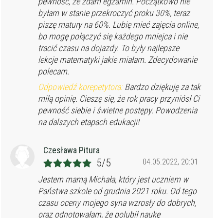
pewnośc, że zdam egzamin. Początkowo nie
byłam w stanie przekroczyć proku 30%, teraz
piszę matury na 60%. Lubię mieć zajęcia online,
bo mogę połączyć się każdego mniejca i nie
tracić czasu na dojazdy. To były najlepsze
lekcje matematyki jakie miałam. Zdecydowanie
polecam.
Odpowiedź korepetytora:
Bardzo dziękuję za tak
miłą opinię. Cieszę się, że rok pracy przyniósł Ci
pewność siebie i świetne postępy. Powodzenia
na dalszych etapach edukacji!
Czesława Pitura
5/5
04.05.2022, 20:01
Jestem mamą Michała, który jest uczniem w
Państwa szkole od grudnia 2021 roku. Od tego
czasu oceny mojego syna wzrosły do dobrych,
oraz odnotowałam, że polubił naukę