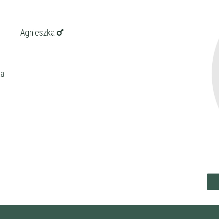
Agnieszka
ka
ena
zł/60min.
darmowa lekcja próbna
kalendarz korepetycji
prace pisemne (pomoc)
korepetytora
Minimum
 korepetytora
Minimum