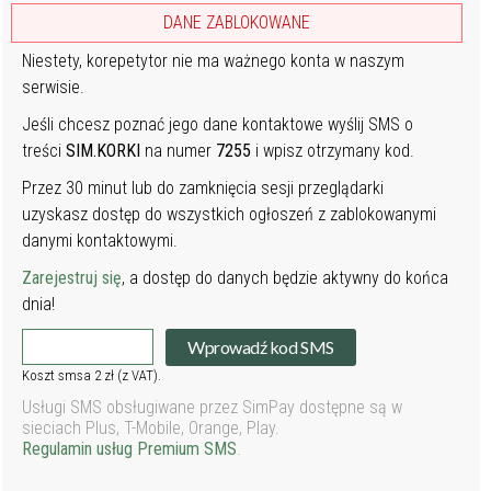
DANE ZABLOKOWANE
Niestety, korepetytor nie ma ważnego konta w naszym
serwisie.
Jeśli chcesz poznać jego dane kontaktowe wyślij SMS o
treści
SIM.KORKI
na numer
7255
i wpisz otrzymany kod.
Przez 30 minut lub do zamknięcia sesji przeglądarki
uzyskasz dostęp do wszystkich ogłoszeń z zablokowanymi
danymi kontaktowymi.
Zarejestruj się
, a dostęp do danych będzie aktywny do końca
dnia!
Wprowadź kod SMS
Koszt smsa 2 zł (z VAT).
Usługi SMS obsługiwane przez SimPay dostępne są w
sieciach Plus, T-Mobile, Orange, Play.
Regulamin usług Premium SMS
.