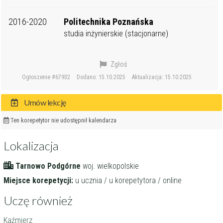
2016-2020
Politechnika Poznańska
studia inżynierskie (stacjonarne)
Zgłoś
Ogłoszenie #67932
Dodano: 15.10.2025
Aktualizacja: 15.10.2025
Umów lekcję
Ten korepetytor nie udostępnił kalendarza
Lokalizacja
Tarnowo Podgórne
woj. wielkopolskie
Miejsce korepetycji:
u ucznia / u korepetytora / online
Uczę również
Kaźmierz