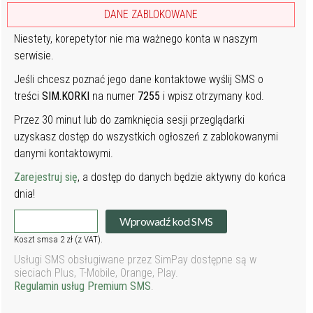
DANE ZABLOKOWANE
Niestety, korepetytor nie ma ważnego konta w naszym
serwisie.
Jeśli chcesz poznać jego dane kontaktowe wyślij SMS o
treści
SIM.KORKI
na numer
7255
i wpisz otrzymany kod.
Przez 30 minut lub do zamknięcia sesji przeglądarki
uzyskasz dostęp do wszystkich ogłoszeń z zablokowanymi
danymi kontaktowymi.
Zarejestruj się
, a dostęp do danych będzie aktywny do końca
dnia!
Wprowadź kod SMS
Koszt smsa 2 zł (z VAT).
Usługi SMS obsługiwane przez SimPay dostępne są w
sieciach Plus, T-Mobile, Orange, Play.
Regulamin usług Premium SMS
.