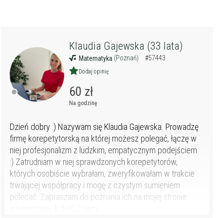
Klaudia Gajewska (33 lata)
(Poznań)
#57443
Matematyka
Dodaj opinię
60 zł
Na godzinę
Dzień dobry :) Nazywam się Klaudia Gajewska. Prowadzę
firmę korepetytorską na której możesz polegać, łączę w
niej profesjonalizm z ludzkim, empatycznym podejściem.
:) Zatrudniam w niej sprawdzonych korepetytorów,
których osobiście wybrałam, zweryfikowałam w trakcie
trwającej współpracy i mogę z czystym sumieniem
polecać. Zapraszam do poznania ich na mojej stronie
internetowej: [LINK] Z nami...