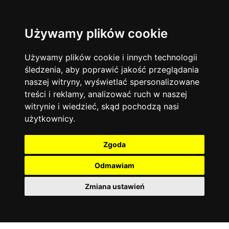
Używamy plików cookie
Język angielski
Warszawa
13744
19476
Matematyka
Korepetycje
Używamy plików cookie i innych technologii
12928
14839
Online
śledzenia, aby poprawić jakość przeglądania
Chemia
4886
naszej witryny, wyświetlać spersonalizowane
Kraków
7753
Język niemiecki
4307
treści i reklamy, analizować ruch w naszej
Wrocław
6521
witrynie i wiedzieć, skąd pochodzą nasi
Język polski
3426
użytkownicy.
Poznań
6396
Fizyka
2640
Łódź
3513
Język francuski
2145
Zgoda
Gdańsk
2075
Odmawiam
Zmiana ustawień