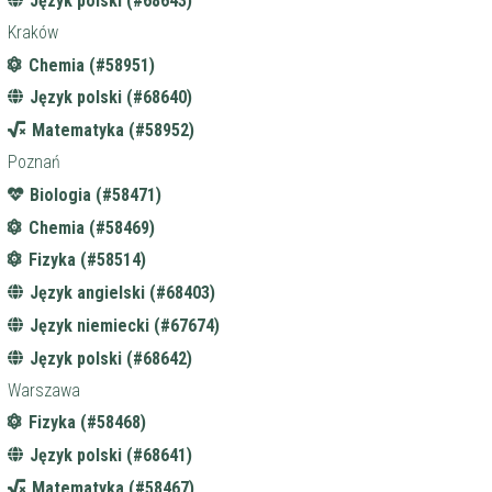
Język polski (#68643)
Kraków
Chemia (#58951)
Język polski (#68640)
Matematyka (#58952)
Poznań
Biologia (#58471)
Chemia (#58469)
Fizyka (#58514)
Język angielski (#68403)
Język niemiecki (#67674)
Język polski (#68642)
Warszawa
Fizyka (#58468)
Język polski (#68641)
Matematyka (#58467)