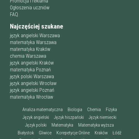
Promocja i reklama
Ogłoszenia uczniów
FAQ
Najczęściej szukane
język angielski Warszawa
matematyka Warszawa
matematyka Kraków
chemia Warszawa
język angielski Kraków
matematyka Poznań
język polski Warszawa
język angielski Wrocław
język angielski Poznań
matematyka Wrocław
Analiza matematyczna
Biologia
Chemia
Fizyka
Język angielski
Język hiszpański
Język niemiecki
Język polski
Matematyka
Matematyka wyższa
Białystok
Gliwice
Korepetycje Online
Kraków
Łódź