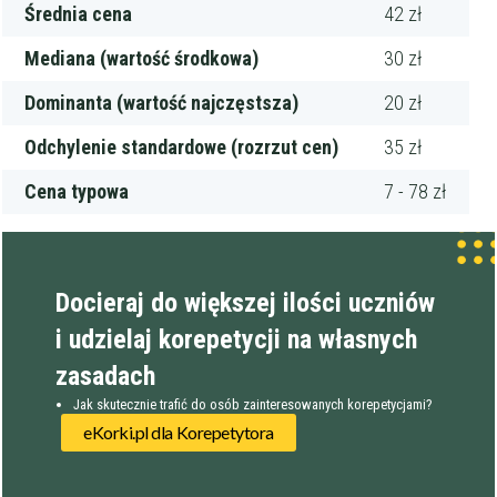
Średnia cena
42 zł
Mediana (wartość środkowa)
30 zł
Dominanta (wartość najczęstsza)
20 zł
Odchylenie standardowe (rozrzut cen)
35 zł
Cena typowa
7 - 78 zł
Docieraj do większej ilości uczniów
i udzielaj korepetycji na własnych
zasadach
Jak skutecznie trafić do osób zainteresowanych korepetycjami?
eKorki.pl dla Korepetytora