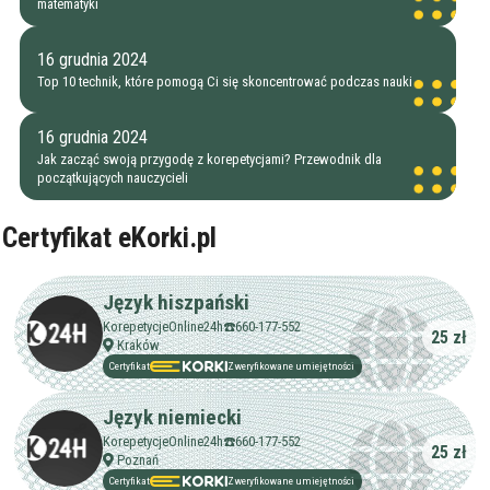
matematyki
16 grudnia 2024
Top 10 technik, które pomogą Ci się skoncentrować podczas nauki
16 grudnia 2024
Jak zacząć swoją przygodę z korepetycjami? Przewodnik dla
początkujących nauczycieli
Certyfikat eKorki.pl
Język hiszpański
Filtry
KorepetycjeOnline24h☎️660-177-552
25 zł
Kraków
Certyfikat
Zweryfikowane umiejętności
Szukaj w promieniu
km
Moja lokalizacja
Język niemiecki
KorepetycjeOnline24h☎️660-177-552
25 zł
Poznań
Certyfikat
Zweryfikowane umiejętności
Maksymalna cena
zł/60min.