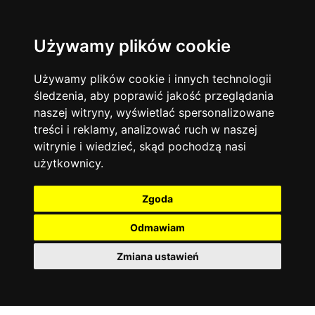
Używamy plików cookie
Filtruj
Język angielski
Warszawa
zakres dni
więcej filtrów
13744
19470
Poniedziałek
Matematyka
Korepetycje
Używamy plików cookie i innych technologii
12928
Wtorek
14836
Online
śledzenia, aby poprawić jakość przeglądania
Środa
Chemia
4886
naszej witryny, wyświetlać spersonalizowane
Czwartek
Kraków
7753
Język niemiecki
4307
treści i reklamy, analizować ruch w naszej
Piątek
Wrocław
6521
witrynie i wiedzieć, skąd pochodzą nasi
Język polski
Sobota
3426
użytkownicy.
Poznań
Niedziela
6395
Fizyka
2640
Łódź
3511
Język francuski
2145
Zgoda
Gdańsk
2075
Odmawiam
Zmiana ustawień