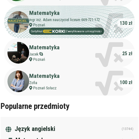
Matematyka
Wiek korepetytora
od
do
lat
mgr inż. Adam nauczyciel liceum 669-721-172
130 zł
Poznań
Certyfikat
Zweryfikowane umiejętności
bez znaczenia
Płeć korepetytora
kobieta
Matematyka
mężczyzna
25 zł
Jacek
Poznań
Anuluj
Filtruj
Matematyka
100 zł
Zofia
Poznań Sołacz
Popularne przedmioty
Język angielski
(13744)