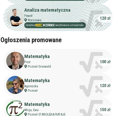
Analiza matematyczna
darmowa lekcja próbna
Paweł
120 zł
kalendarz korepetycji
Warszawa
prace pisemne (pomoc)
Certyfikat
Zweryfikowane umiejętności
Zakres nauczania
Ogłoszenia promowane
Nauczanie przedszkolne
Szkoła podstawowa
Miejsce korepetycji
Matematyka
Gimnazjum
u ucznia
100 zł
Piotr
Liceum
u korepetytora
Poznań Grunwald
Wykształcenie
Przygotowania do matury
online
Minimum
korepetytora
Przygotowania do studiów
Matematyka
Studia
120 zł
Agnieszka
Dorośli
Doświadczenie
Poznań
Minimum
korepetytora
Matematyka
150 zł
Alicja, Ewa
Staż korepetytora
Minimum
lat
Poznań STAROŁĘKA/RATAJE