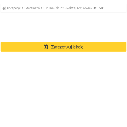
Korepetycje
Matematyka
Online
dr inż. Jędrzej Nyćkowiak
#58506
Zarezerwuj lekcję
© eKorki.pl 2004-2026
Regulamin
Polityka Prywatności