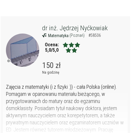
dr inż. Jędrzej Nyćkowiak
(Poznań)
#58506
Matematyka
Ocena:
5,0/5,0
150 zł
Na godzinę
Zajęcia z matematyki (i z fizyki :)) - cała Polska (online).
Pomagam w opanowaniu materiału bieżącego, w
przygotowaniach do matury oraz do egzaminu
ósmoklasisty. Posiadam tytuł naukowy doktora, jestem
aktywnym nauczycielem oraz korepetytorem, a także
prywatnym nauczycielem oraz egzaminatorem uczniów w
ED. Jestem również tutorem młodzieżowym. Pracuję