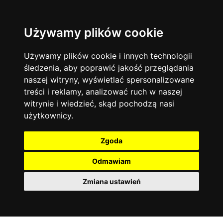
Używamy plików cookie
Język angielski
Warszawa
13744
19478
Matematyka
Korepetycje
Używamy plików cookie i innych technologii
12929
14840
Online
śledzenia, aby poprawić jakość przeglądania
Chemia
4886
naszej witryny, wyświetlać spersonalizowane
Kraków
7753
Język niemiecki
4307
treści i reklamy, analizować ruch w naszej
Wrocław
6521
witrynie i wiedzieć, skąd pochodzą nasi
Język polski
3426
użytkownicy.
Poznań
6396
Fizyka
2640
Łódź
3513
Język francuski
2145
Zgoda
Gdańsk
2075
Odmawiam
Zmiana ustawień