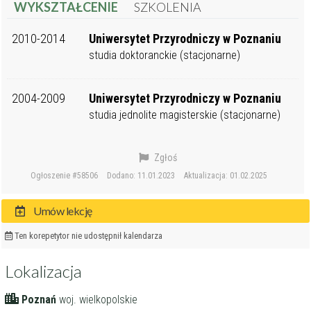
WYKSZTAŁCENIE
SZKOLENIA
2010-2014
Uniwersytet Przyrodniczy w Poznaniu
studia doktoranckie (stacjonarne)
2004-2009
Uniwersytet Przyrodniczy w Poznaniu
studia jednolite magisterskie (stacjonarne)
Zgłoś
Ogłoszenie #58506
Dodano: 11.01.2023
Aktualizacja: 01.02.2025
Umów lekcję
Ten korepetytor nie udostępnił kalendarza
Lokalizacja
Poznań
woj. wielkopolskie