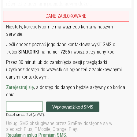
również z uczniami posiadającymi duże...
DANE ZABLOKOWANE
Niestety, korepetytor nie ma ważnego konta w naszym
serwisie.
Jeśli chcesz poznać jego dane kontaktowe wyślij SMS o
treści
SIM.KORKI
na numer
7255
i wpisz otrzymany kod.
Przez 30 minut lub do zamknięcia sesji przeglądarki
uzyskasz dostęp do wszystkich ogłoszeń z zablokowanymi
danymi kontaktowymi.
Zarejestruj się
, a dostęp do danych będzie aktywny do końca
dnia!
Wprowadź kod SMS
Koszt smsa 2 zł (z VAT).
Usługi SMS obsługiwane przez SimPay dostępne są w
sieciach Plus, T-Mobile, Orange, Play.
Regulamin usług Premium SMS
.