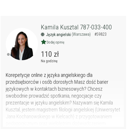
Kamila Kusztal 787-033-400
(Warszawa)
#59823
Język angielski
Dodaj opinię
110 zł
Na godzinę
Korepetycje online z języka angielskiego dla
przedsiębiorców i osób dorosłych Masz dość barier
językowych w kontaktach biznesowych? Chcesz
swobodnie prowadzić spotkania, negocjacje czy
prezentacje w języku angielskim? Nazywam się Kamila
Kusztal, jestem magistrem filologii angielskiej (Uniwersytet
Jana Kochanowskiego w Kielcach) z przygotowaniem
pedagogicznym oraz wieloletnim doświadczeniem...