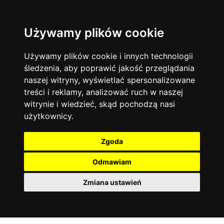
Używamy plików cookie
Język angielski
Warszawa
13744
19476
Matematyka
Korepetycje
Używamy plików cookie i innych technologii
12928
14838
Online
śledzenia, aby poprawić jakość przeglądania
Chemia
4886
naszej witryny, wyświetlać spersonalizowane
Kraków
7753
Język niemiecki
4307
treści i reklamy, analizować ruch w naszej
Wrocław
6521
witrynie i wiedzieć, skąd pochodzą nasi
Język polski
3426
użytkownicy.
Poznań
6396
Fizyka
2640
Łódź
3513
Język francuski
2145
Zgoda
Gdańsk
2075
Odmawiam
Zmiana ustawień