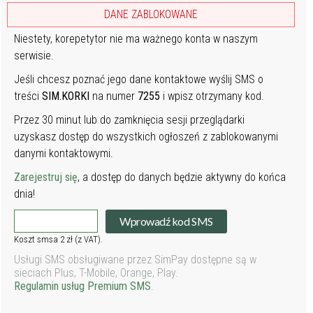
DANE ZABLOKOWANE
Niestety, korepetytor nie ma ważnego konta w naszym
serwisie.
Jeśli chcesz poznać jego dane kontaktowe wyślij SMS o
treści
SIM.KORKI
na numer
7255
i wpisz otrzymany kod.
Przez 30 minut lub do zamknięcia sesji przeglądarki
uzyskasz dostęp do wszystkich ogłoszeń z zablokowanymi
danymi kontaktowymi.
Zarejestruj się
, a dostęp do danych będzie aktywny do końca
dnia!
Wprowadź kod SMS
Koszt smsa 2 zł (z VAT).
Usługi SMS obsługiwane przez SimPay dostępne są w
sieciach Plus, T-Mobile, Orange, Play.
Regulamin usług Premium SMS
.