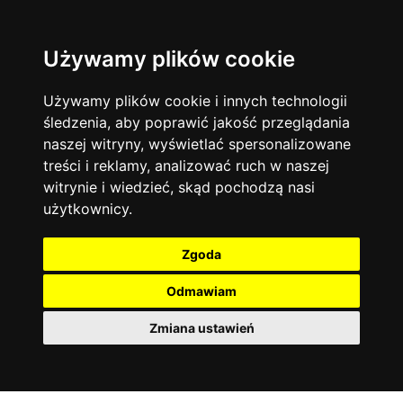
Używamy plików cookie
Język angielski
Warszawa
13744
19474
Matematyka
Korepetycje
Używamy plików cookie i innych technologii
12928
14837
Online
śledzenia, aby poprawić jakość przeglądania
Chemia
4886
naszej witryny, wyświetlać spersonalizowane
Kraków
7753
Język niemiecki
4307
treści i reklamy, analizować ruch w naszej
Wrocław
6521
witrynie i wiedzieć, skąd pochodzą nasi
Język polski
3426
użytkownicy.
Poznań
6395
Fizyka
2640
Łódź
3512
Język francuski
2145
Zgoda
Gdańsk
2075
Odmawiam
Zmiana ustawień