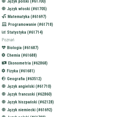
Język polski (#61700)
Język włoski (#61705)
Matematyka (#61697)
Programowanie (#61718)
Statystyka (#61714)
Poznań
Biologia (#61687)
Chemia (#61688)
Ekonometria (#62868)
Fizyka (#61681)
Geografia (#63512)
Język angielski (#61710)
Język francuski (#62860)
Język hiszpański (#62128)
Język niemiecki (#61692)