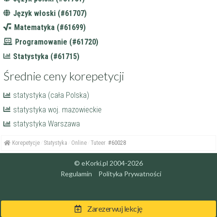
Język włoski (#61707)
Matematyka (#61699)
Programowanie (#61720)
Statystyka (#61715)
Średnie ceny korepetycji
statystyka (cała Polska)
statystyka woj. mazowieckie
statystyka Warszawa
Korepetycje
Statystyka
Online
Tuteer
#60028
© eKorki.pl 2004-2026
Regulamin
Polityka Prywatności
Zarezerwuj lekcję