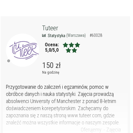
Tuteer
(Warszawa)
#60028
Statystyka
Ocena:
5,0/5,0
150 zł
Na godzinę
Przygotowanie do zaliczeń i egzaminów, pomoc w
obróbce danych i nauka statystyki. Zajęcia prowadzą
absolwenci University of Manchester z ponad 8-letnim
doświadczeniem korepetytorskim. Zachęcamy do
zapoznania się z naszą stroną www.tuteer.com, gdzie
znaleźć można wszystkie informacje o naszym zespole.
Oferujemy: - Zajęcia