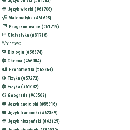
Język polski (#61703)
Język włoski (#61708)
Matematyka (#61698)
Programowanie (#61719)
Statystyka (#61716)
Warszawa
Biologia (#56874)
Chemia (#56084)
Ekonometria (#62864)
Fizyka (#57273)
Fizyka (#61682)
Geografia (#63509)
Język angielski (#55916)
Język francuski (#62859)
Język hiszpański (#62125)
Język niemiecki (#59980)