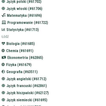
Język polski (#61702)
Język włoski (#61706)
Matematyka (#61696)
Programowanie (#61722)
Statystyka (#61713)
Łódź
Biologia (#61685)
Chemia (#61691)
Ekonometria (#62865)
Fizyka (#61679)
Geografia (#63511)
Język angielski (#61712)
Język francuski (#62861)
Język hiszpański (#62127)
Język niemiecki (#61695)