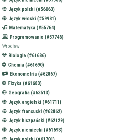
Język polski (#56063)
Język włoski (#59981)
Matematyka (#55764)
Programowanie (#57746)
Wrocław
Biologia (#61686)
Chemia (#61690)
Ekonometria (#62867)
Fizyka (#61683)
Geografia (#63513)
Język angielski (#61711)
Język francuski (#62862)
Język hiszpański (#62129)
Język niemiecki (#61693)
Język polski (#61701)