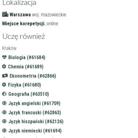
Lokalizacja
Warszawa
woj. mazowieckie
Miejsce korepetycji:
online
Uczę również
Kraków
Biologia (#61684)
Chemia (#61689)
Ekonometria (#62866)
Fizyka (#61680)
Geografia (#63510)
Język angielski (#61709)
Język francuski (#62863)
Język hiszpański (#62126)
Język niemiecki (#61694)