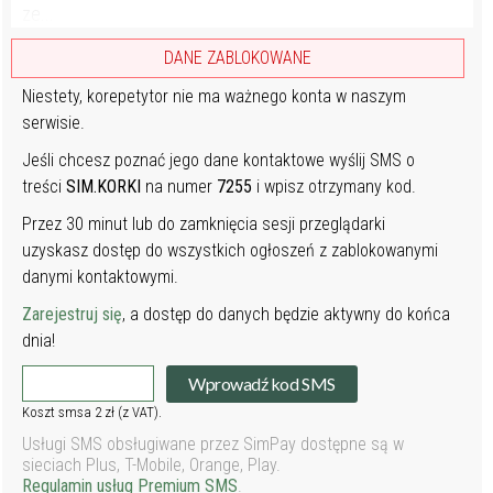
ze...
DANE ZABLOKOWANE
Niestety, korepetytor nie ma ważnego konta w naszym
serwisie.
Jeśli chcesz poznać jego dane kontaktowe wyślij SMS o
treści
SIM.KORKI
na numer
7255
i wpisz otrzymany kod.
Przez 30 minut lub do zamknięcia sesji przeglądarki
uzyskasz dostęp do wszystkich ogłoszeń z zablokowanymi
danymi kontaktowymi.
Zarejestruj się
, a dostęp do danych będzie aktywny do końca
dnia!
Wprowadź kod SMS
Koszt smsa 2 zł (z VAT).
Usługi SMS obsługiwane przez SimPay dostępne są w
sieciach Plus, T-Mobile, Orange, Play.
Regulamin usług Premium SMS
.