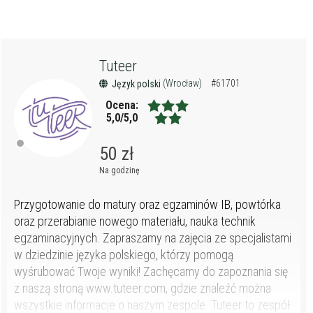
Tuteer
(Wrocław)
#61701
Język polski
Ocena:
5,0/5,0
50 zł
Na godzinę
Przygotowanie do matury oraz egzaminów IB, powtórka
oraz przerabianie nowego materiału, nauka technik
egzaminacyjnych. Zapraszamy na zajęcia ze specjalistami
w dziedzinie języka polskiego, którzy pomogą
wyśrubować Twoje wyniki! Zachęcamy do zapoznania się
z naszą stroną www.tuteer.com, gdzie znaleźć można
wszystkie informacje o naszym zespole. Tuteer to zespół