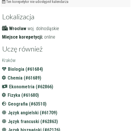
Ten korepetytor nie udostępnił kalendarza
Lokalizacja
Wrocław
woj. dolnośląskie
Miejsce korepetycji:
online
Uczę również
Kraków
Biologia (#61684)
Chemia (#61689)
Ekonometria (#62866)
Fizyka (#61680)
Geografia (#63510)
Język angielski (#61709)
Język francuski (#62863)
Język hiszpański (#62126)