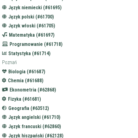
Język niemiecki (#61695)
Język polski (#61700)
Język włoski (#61705)
Matematyka (#61697)
Programowanie (#61718)
Statystyka (#61714)
Poznań
Biologia (#61687)
Chemia (#61688)
Ekonometria (#62868)
Fizyka (#61681)
Geografia (#63512)
Język angielski (#61710)
Język francuski (#62860)
Język hiszpański (#62128)