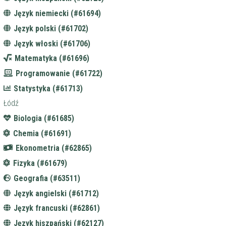
Język niemiecki (#61694)
Język polski (#61702)
Język włoski (#61706)
Matematyka (#61696)
Programowanie (#61722)
Statystyka (#61713)
Łódź
Biologia (#61685)
Chemia (#61691)
Ekonometria (#62865)
Fizyka (#61679)
Geografia (#63511)
Język angielski (#61712)
Język francuski (#62861)
Język hiszpański (#62127)