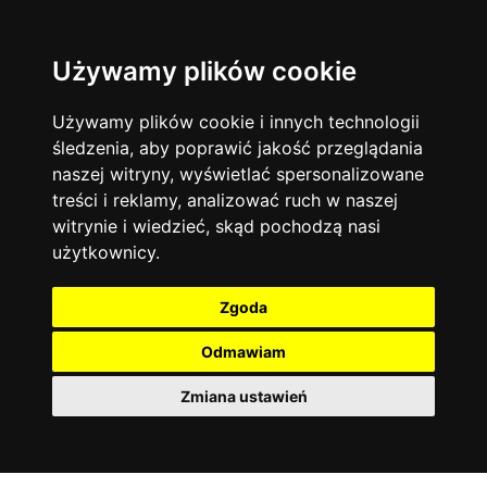
Używamy plików cookie
Język angielski
Warszawa
13744
19473
Matematyka
Korepetycje
Używamy plików cookie i innych technologii
12928
14837
Online
śledzenia, aby poprawić jakość przeglądania
Chemia
4886
naszej witryny, wyświetlać spersonalizowane
Kraków
7753
Język niemiecki
4307
treści i reklamy, analizować ruch w naszej
Wrocław
6521
witrynie i wiedzieć, skąd pochodzą nasi
Język polski
3426
użytkownicy.
Poznań
6395
Fizyka
2640
Łódź
3512
Język francuski
2145
Zgoda
Gdańsk
2075
Odmawiam
Zmiana ustawień