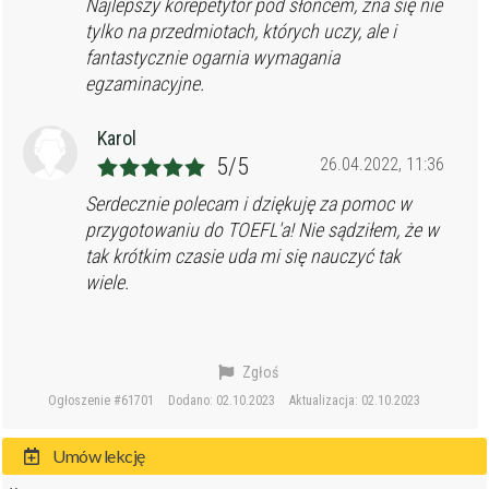
Najlepszy korepetytor pod słońcem, zna się nie
tylko na przedmiotach, których uczy, ale i
fantastycznie ogarnia wymagania
egzaminacyjne.
Karol
5/5
26.04.2022, 11:36
Serdecznie polecam i dziękuję za pomoc w
przygotowaniu do TOEFL'a! Nie sądziłem, że w
tak krótkim czasie uda mi się nauczyć tak
wiele.
Zgłoś
Ogłoszenie #61701
Dodano: 02.10.2023
Aktualizacja: 02.10.2023
Umów lekcję