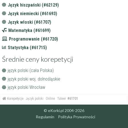
Język hiszpański (#62129)
Język niemiecki (#61693)
Język włoski (#61707)
Matematyka (#61699)
Programowanie (#61720)
Statystyka (#61715)
Średnie ceny korepetycji
język polski (cała Polska)
język polski woj. dolnośląskie
język polski Wrocław
Korepetycje
Język polski
Online
Tuteer
#61701
© eKorki.pl 2004-2026
Regulamin
Polityka Prywatności