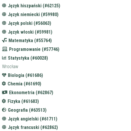
Język hiszpański (#62125)
Język niemiecki (#59980)
Język polski (#56063)
Język włoski (#59981)
Matematyka (#55764)
Programowanie (#57746)
Statystyka (#60028)
Wrocław
Biologia (#61686)
Chemia (#61690)
Ekonometria (#62867)
Fizyka (#61683)
Geografia (#63513)
Język angielski (#61711)
Język francuski (#62862)