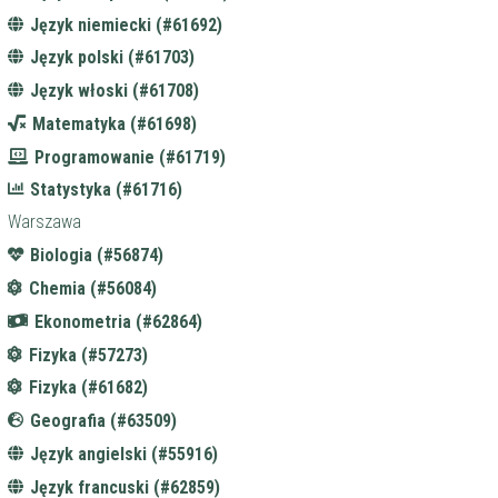
Język niemiecki (#61692)
Język polski (#61703)
Język włoski (#61708)
Matematyka (#61698)
Programowanie (#61719)
Statystyka (#61716)
Warszawa
Biologia (#56874)
Chemia (#56084)
Ekonometria (#62864)
Fizyka (#57273)
Fizyka (#61682)
Geografia (#63509)
Język angielski (#55916)
Język francuski (#62859)