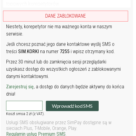
topowych korepetytorów...
DANE ZABLOKOWANE
Niestety, korepetytor nie ma ważnego konta w naszym
serwisie.
Jeśli chcesz poznać jego dane kontaktowe wyślij SMS o
treści
SIM.KORKI
na numer
7255
i wpisz otrzymany kod.
Przez 30 minut lub do zamknięcia sesji przeglądarki
uzyskasz dostęp do wszystkich ogłoszeń z zablokowanymi
danymi kontaktowymi.
Zarejestruj się
, a dostęp do danych będzie aktywny do końca
dnia!
Wprowadź kod SMS
Koszt smsa 2 zł (z VAT).
Usługi SMS obsługiwane przez SimPay dostępne są w
sieciach Plus, T-Mobile, Orange, Play.
Regulamin usług Premium SMS
.