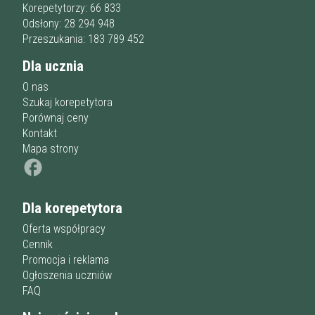
Przygotowania do matury
online
Minimum
Korepetytorzy: 66 833
korepetytora
Przygotowania do studiów
Odsłony: 28 294 948
Studia
Przeszukania: 183 789 452
Dorośli
Doświadczenie
Minimum
Dla ucznia
korepetytora
O nas
Szukaj korepetytora
Staż korepetytora
Porównaj ceny
Minimum
lat
Kontakt
Mapa strony
Wiek korepetytora
od
do
lat
Dla korepetytora
bez znaczenia
Płeć korepetytora
kobieta
Oferta współpracy
mężczyzna
Cennik
Promocja i reklama
Anuluj
Filtruj
Ogłoszenia uczniów
FAQ