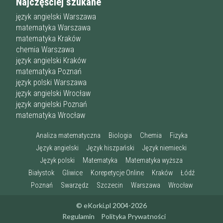
Najczęściej szukane
język angielski Warszawa
matematyka Warszawa
matematyka Kraków
chemia Warszawa
język angielski Kraków
matematyka Poznań
język polski Warszawa
język angielski Wrocław
język angielski Poznań
matematyka Wrocław
Analiza matematyczna
Biologia
Chemia
Fizyka
Język angielski
Język hiszpański
Język niemiecki
Język polski
Matematyka
Matematyka wyższa
Białystok
Gliwice
Korepetycje Online
Kraków
Łódź
Poznań
Swarzędz
Szczecin
Warszawa
Wrocław
© eKorki.pl 2004-2026
Regulamin
Polityka Prywatności