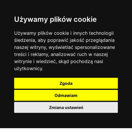
Używamy plików cookie
Filtruj
Język angielski
Warszawa
zakres dni
więcej filtrów
13744
19475
Poniedziałek
Matematyka
Korepetycje
Używamy plików cookie i innych technologii
12928
Wtorek
14837
Online
śledzenia, aby poprawić jakość przeglądania
Środa
Chemia
4886
naszej witryny, wyświetlać spersonalizowane
Czwartek
Kraków
7753
Język niemiecki
4307
treści i reklamy, analizować ruch w naszej
Piątek
Wrocław
6521
witrynie i wiedzieć, skąd pochodzą nasi
Język polski
Sobota
3426
użytkownicy.
Poznań
Niedziela
6395
Fizyka
2640
Łódź
3513
Język francuski
2145
Zgoda
Gdańsk
2075
Odmawiam
Zmiana ustawień