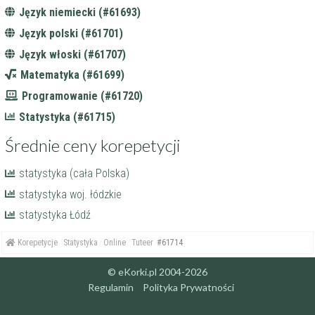
Język niemiecki (#61693)
Język polski (#61701)
Język włoski (#61707)
Matematyka (#61699)
Programowanie (#61720)
Statystyka (#61715)
Średnie ceny korepetycji
statystyka (cała Polska)
statystyka woj. łódzkie
statystyka Łódź
Korepetycje
Statystyka
Online
Tuteer
#61714
© eKorki.pl 2004-2026
Regulamin
Polityka Prywatności