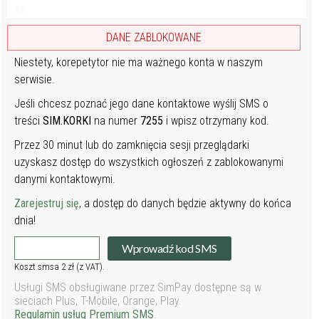
ze...
DANE ZABLOKOWANE
Niestety, korepetytor nie ma ważnego konta w naszym
serwisie.
Jeśli chcesz poznać jego dane kontaktowe wyślij SMS o
treści
SIM.KORKI
na numer
7255
i wpisz otrzymany kod.
Przez 30 minut lub do zamknięcia sesji przeglądarki
uzyskasz dostęp do wszystkich ogłoszeń z zablokowanymi
danymi kontaktowymi.
Zarejestruj się
, a dostęp do danych będzie aktywny do końca
dnia!
Wprowadź kod SMS
Koszt smsa 2 zł (z VAT).
Usługi SMS obsługiwane przez SimPay dostępne są w
sieciach Plus, T-Mobile, Orange, Play.
Regulamin usług Premium SMS
.