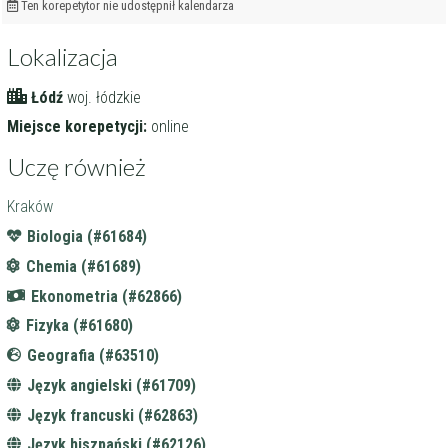
Ten korepetytor nie udostępnił kalendarza
Lokalizacja
Łódź
woj. łódzkie
Miejsce korepetycji:
online
Uczę również
Kraków
Biologia (#61684)
Chemia (#61689)
Ekonometria (#62866)
Fizyka (#61680)
Geografia (#63510)
Język angielski (#61709)
Język francuski (#62863)
Język hiszpański (#62126)