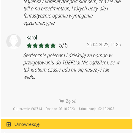
Najlepszy korepetytor pod słońcem, zna się nie
tylko na przedmiotach, których uczy, ale i
fantastycznie ogarnia wymagania
egzaminacyjne.
Karol
5/5
26.04.2022, 11:36
Serdecznie polecam i dziękuję za pomoc w
przygotowaniu do TOEFL'a! Nie sądziłem, że w
tak krótkim czasie uda mi się nauczyć tak
wiele.
Zgłoś
Ogłoszenie #61714
Dodano: 02.10.2023
Aktualizacja: 02.10.2023
Umów lekcję