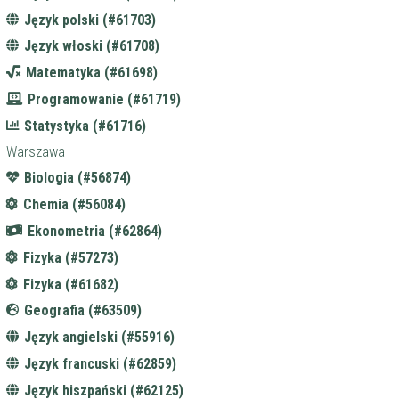
Język polski (#61703)
Język włoski (#61708)
Matematyka (#61698)
Programowanie (#61719)
Statystyka (#61716)
Warszawa
Biologia (#56874)
Chemia (#56084)
Ekonometria (#62864)
Fizyka (#57273)
Fizyka (#61682)
Geografia (#63509)
Język angielski (#55916)
Język francuski (#62859)
Język hiszpański (#62125)