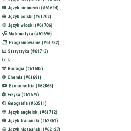
Język niemiecki (#61694)
Język polski (#61702)
Język włoski (#61706)
Matematyka (#61696)
Programowanie (#61722)
Statystyka (#61713)
Łódź
Biologia (#61685)
Chemia (#61691)
Ekonometria (#62865)
Fizyka (#61679)
Geografia (#63511)
Język angielski (#61712)
Język francuski (#62861)
Język hiszpański (#62127)