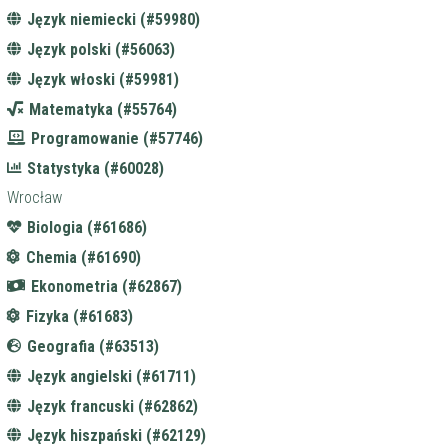
Język niemiecki (#59980)
Język polski (#56063)
Język włoski (#59981)
Matematyka (#55764)
Programowanie (#57746)
Statystyka (#60028)
Wrocław
Biologia (#61686)
Chemia (#61690)
Ekonometria (#62867)
Fizyka (#61683)
Geografia (#63513)
Język angielski (#61711)
Język francuski (#62862)
Język hiszpański (#62129)