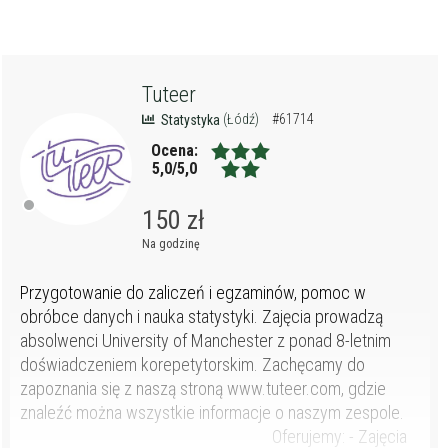
Tuteer
(Łódź)
#61714
Statystyka
Ocena:
5,0/5,0
150 zł
Na godzinę
Przygotowanie do zaliczeń i egzaminów, pomoc w
obróbce danych i nauka statystyki. Zajęcia prowadzą
absolwenci University of Manchester z ponad 8-letnim
doświadczeniem korepetytorskim. Zachęcamy do
zapoznania się z naszą stroną www.tuteer.com, gdzie
znaleźć można wszystkie informacje o naszym zespole.
Oferujemy: - Zajęcia