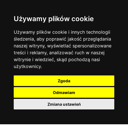
Używamy plików cookie
Język angielski
Warszawa
13742
19470
Matematyka
Korepetycje
Używamy plików cookie i innych technologii
12927
14833
Online
śledzenia, aby poprawić jakość przeglądania
Chemia
4886
naszej witryny, wyświetlać spersonalizowane
Kraków
7753
Język niemiecki
4307
treści i reklamy, analizować ruch w naszej
Wrocław
6519
witrynie i wiedzieć, skąd pochodzą nasi
Język polski
3426
użytkownicy.
Poznań
6394
Fizyka
2640
Łódź
3511
Język francuski
2145
Zgoda
Gdańsk
2075
Odmawiam
Zmiana ustawień