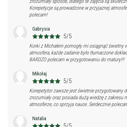
zrozumiały sposób, dlatego te zajęcia są skutec
Korepetycje są prowadzone w przyjaznej atmosfer
polecam!
Gabrysia
5/5
Korki z Michałem pomogły mi osiągnąć świetny wy
atmosfera, każde zadanie było tłumaczone dokład
BARDZO polecam w przygotowaniu do matury!!!
Mikołaj
5/5
Korepetytor zawsze jest świetnie przygotowany d
zrozumiały oraz posiada dużą wiedzę z zakresu m
atmosferze, co sprzyja nauce. Serdecznie poleca
Natalia
5/5