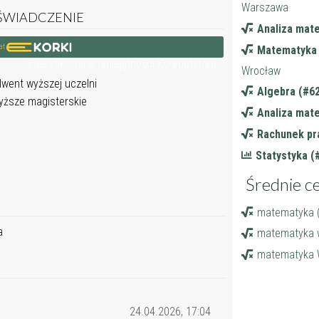
Warszawa
ŚWIADCZENIE
Analiza mat
kat
Matematyka 
Zweryfikowane umiejętności Korepetytora
Wrocław
lwent wyższej uczelni
Algebra (#6
ższe magisterskie
Analiza mat
Rachunek pr
Statystyka (
Średnie c
matematyka (
a
matematyka w
matematyka 
24.04.2026, 17:04