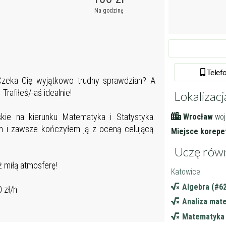
Na godzinę
Tel
ef
zeka Cię wyjątkowo trudny sprawdzian? A
rafiłeś/-aś idealnie!
Lokalizacj
ie na kierunku Matematyka i Statystyka.
Wrocław
woj
 i zawsze kończyłem ją z oceną celującą.
Miejsce korepet
Uczę rów
 miłą atmosferę!
Katowice
Algebra (#6
 zł/h
Analiza mat
Matematyka 