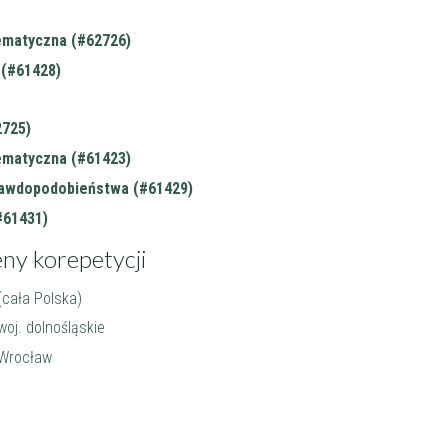
ematyczna (#62726)
(#61428)
2725)
ematyczna (#61423)
awdopodobieństwa (#61429)
#61431)
eny korepetycji
cała Polska)
oj. dolnośląskie
Wrocław