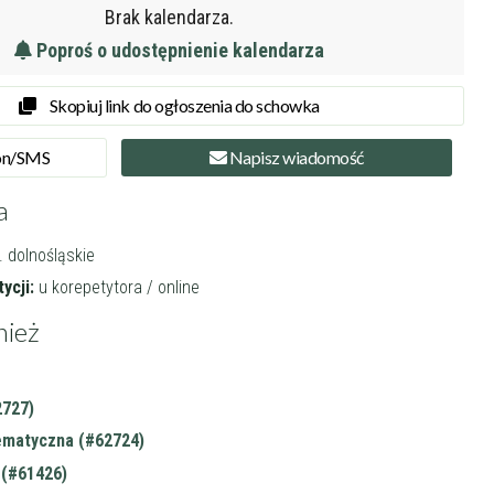
Brak kalendarza.
Poproś o udostępnienie kalendarza
Skopiuj link do ogłoszenia do schowka
on
/SMS
Napisz
wiadomość
a
. dolnośląskie
ycji:
u korepetytora / online
nież
2727)
ematyczna (#62724)
(#61426)