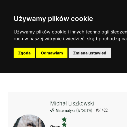
Używamy plików cookie
Używamy plików cookie i innych technologii śledzeni
ruch w naszej witrynie i wiedzieć, skąd pochodzą na
Zgoda
Odmawiam
Zmiana ustawień
Michał Liszkowski
(Wrocław)
#61422
Matematyka
Ocena: