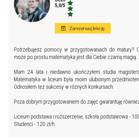
5,0/5,0
Zarezerwuj lekcję
Potrzebujesz pomocy w przygotowaniach do matury? C
może po prostu matematyka jest dla Ciebie czarną magią... T
Mam 24 lata i niedawno ukończyłem studia magistersk
Matematyka w liceum była moim ulubionym przedmiotem
Odnosiłem też sukcesy w różnych konkursach.
Poza dobrym przygotowaniem do zajęć gwarantuję również
Liceum podstawa i rozszerzenie, szkoła podstawowa - 100
Studenci - 120 zł/h