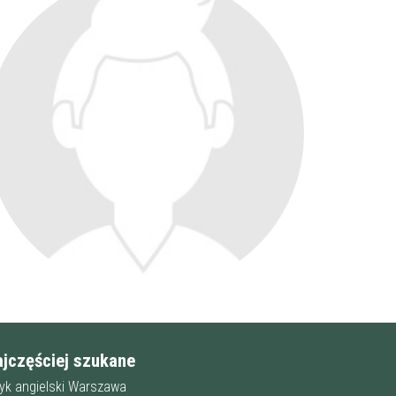
ajczęściej szukane
zyk angielski Warszawa