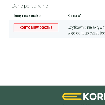
Dane personalne
Imię i nazwisko
Kalina
Filtry
Użytkownik nie aktywow
KONTO NIEWIDOCZNE
Maksymalna c
więc do tego czasu je
Wykształcenie 
Doświadczenie
Staż korepetyt