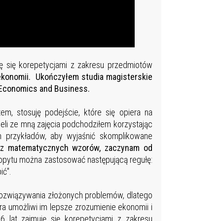
ę się korepetycjami z zakresu przedmiotów
ekonomii. Ukończyłem studia magisterskie
 Economics and Business.
m, stosuję podejście, które się opiera na
ieli ze mną zajęcia podchodziłem korzystając
ch przykładów, aby wyjaśnić skomplikowane
ć z matematycznych wzorów, zaczynam od
opytu można zastosować następującą regułę:
ić".
rozwiązywania złożonych problemów, dlatego
a umożliwi im lepsze zrozumienie ekonomii i
6 lat zajmuję się korepetycjami z zakresu