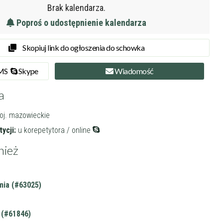
Brak kalendarza.
Poproś o udostępnienie kalendarza
Skopiuj link do ogłoszenia do schowka
SMS
Skype
Wiadomość
a
oj. mazowieckie
ycji:
u korepetytora / online
nież
ia (#63025)
(#61846)