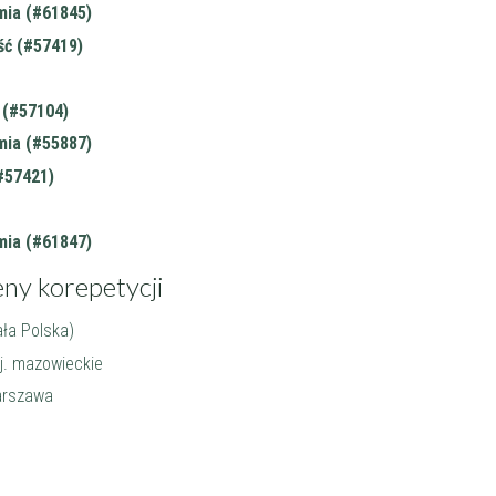
ia (#61845)
ć (#57419)
(#57104)
ia (#55887)
#57421)
ia (#61847)
eny korepetycji
ła Polska)
j. mazowieckie
arszawa