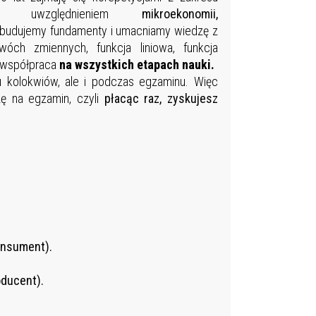
ym uwzględnieniem
mikroekonomii,
budujemy fundamenty i umacniamy wiedzę z
óch zmiennych, funkcja liniowa, funkcja
a współpraca
na wszystkich etapach nauki.
iu kolokwiów, ale i podczas egzaminu. Więc
zę na egzamin, czyli
płacąc raz, zyskujesz
onsument).
ducent).