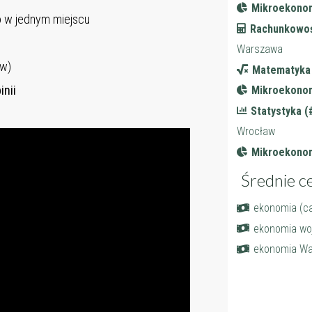
Mikroekonom
 w jednym miejscu
Rachunkowoś
Warszawa
ów)
Matematyka 
inii
Mikroekonom
Statystyka (
Wrocław
Mikroekonom
Średnie c
ekonomia (ca
ekonomia wo
ekonomia W