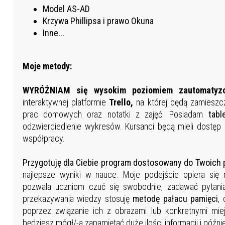
Model AS-AD
Krzywa Phillipsa i prawo Okuna
Inne...
Moje metody:
WYRÓŻNIAM się wysokim poziomiem zautomatyz
interaktywnej platformie
Trello,
na której będą zamieszcz
prac domowych oraz notatki z zajęć. Posiadam
tabl
odzwierciedlenie wykresów. Kursanci będą mieli dostęp
współpracy.
Przygotuję dla Ciebie program dostosowany do Twoich 
najlepsze wyniki w nauce. Moje podejście opiera się 
pozwala uczniom czuć się swobodnie, zadawać pytani
przekazywania wiedzy stosuję
metodę pałacu pamięci
,
poprzez związanie ich z obrazami lub konkretnymi mi
będziesz mógł/-a zapamiętać duże ilości informacji i późni