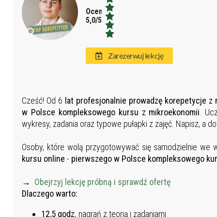
Ocena:
5,0/5,0
Zarezerwuj lekcję
Cześć! Od 6
lat profesjonalnie prowadzę korepetycje z
w Polsce kompleksowego kursu z mikroekonomii
. Ucz
wykresy, zadania oraz typowe pułapki z zajęć. Napisz, a d
Osoby, które wolą przygotowywać się samodzielnie we
kursu online
-
pierwszego w Polsce kompleksowego kur
→
Obejrzyj lekcję próbną i sprawdź ofertę
Dlaczego warto:
12,5 godz.
nagrań z teorią i zadaniami