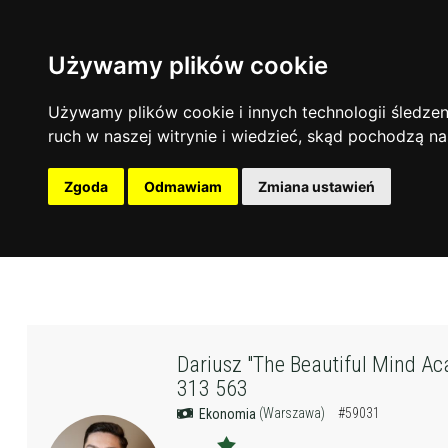
Używamy plików cookie
Używamy plików cookie i innych technologii śledzeni
ruch w naszej witrynie i wiedzieć, skąd pochodzą na
Zgoda
Odmawiam
Zmiana ustawień
Dariusz "The Beautiful Mind A
313 563
(Warszawa)
#59031
Ekonomia