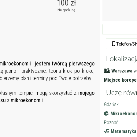
100 zł
Na godzinę
Tel
efon
/
Lokalizacj
 mikroekonomii
i
jestem
twórcą pierwszego
ę jasno i praktycznie: teoria krok po kroku,
Warszawa
w
obierzemy plan i terminy pod Twoje potrzeby.
Miejsce korepet
Uczę rów
 własnym tempie, mogą skorzystać z
mojego
su z mikroekonomii
.
Gdańsk
Mikroekonom
Poznań
Matematyka 