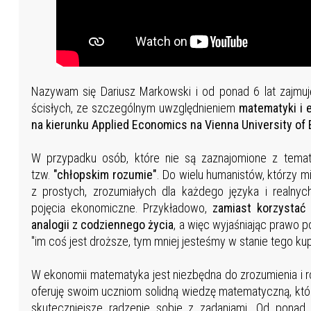
Nazywam się Dariusz Markowski i od ponad 6 lat zajmuj
ścisłych, ze szczególnym uwzględnieniem
matematyki i 
na kierunku Applied Economics na Vienna University of
W przypadku osób, które nie są zaznajomione z temate
tzw.
"chłopskim rozumie"
. Do wielu humanistów, którzy m
z prostych, zrozumiałych dla każdego języka i realny
pojęcia ekonomiczne. Przykładowo,
zamiast korzysta
analogii z codziennego życia
, a więc
wyjaśniając prawo p
"im coś jest droższe, tym mniej jesteśmy w stanie tego kup
W ekonomii matematyka jest niezbędna do zrozumienia i 
oferuję swoim uczniom solidną wiedzę matematyczną, któr
skuteczniejsze radzenie sobie z zadaniami. Od ponad 