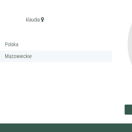
klaudia
Polska
ena
zł/60min.
Mazowieckie
darmowa lekcja próbna
kalendarz korepetycji
prace pisemne (pomoc)
korepetytora
Minimum
 korepetytora
Minimum