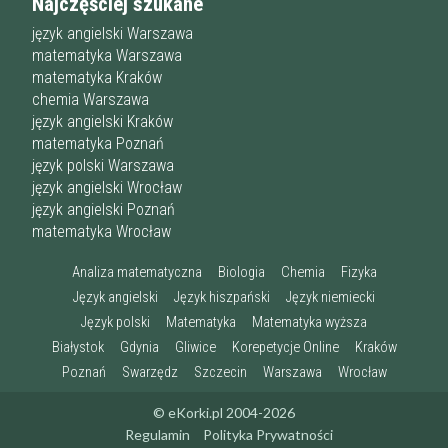
Najczęściej szukane
język angielski Warszawa
matematyka Warszawa
matematyka Kraków
chemia Warszawa
język angielski Kraków
matematyka Poznań
język polski Warszawa
język angielski Wrocław
język angielski Poznań
matematyka Wrocław
Analiza matematyczna
Biologia
Chemia
Fizyka
Język angielski
Język hiszpański
Język niemiecki
Język polski
Matematyka
Matematyka wyższa
Białystok
Gdynia
Gliwice
Korepetycje Online
Kraków
Poznań
Swarzędz
Szczecin
Warszawa
Wrocław
© eKorki.pl 2004-2026
Regulamin
Polityka Prywatności