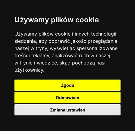
Używamy plików cookie
Filtruj
Język angielski
Warszawa
zakres dni
więcej filtrów
13744
19475
Poniedziałek
Matematyka
Korepetycje
Używamy plików cookie i innych technologii
12928
Wtorek
14837
Online
śledzenia, aby poprawić jakość przeglądania
Środa
Chemia
4886
naszej witryny, wyświetlać spersonalizowane
Czwartek
Kraków
7753
Język niemiecki
4307
treści i reklamy, analizować ruch w naszej
Piątek
Wrocław
6521
witrynie i wiedzieć, skąd pochodzą nasi
Język polski
Sobota
3426
użytkownicy.
Poznań
Niedziela
6396
Fizyka
2640
Łódź
3513
Język francuski
2145
Zgoda
Gdańsk
2075
Odmawiam
Zmiana ustawień