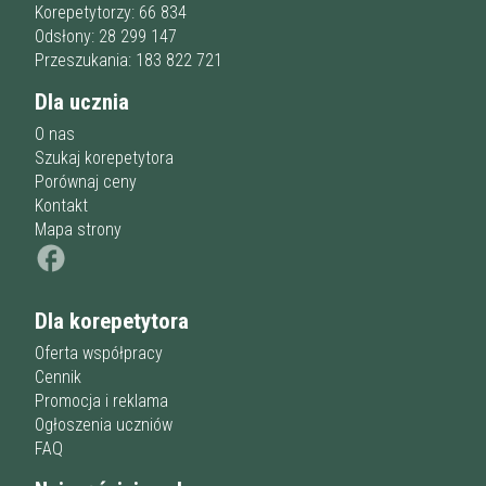
Przygotowania do matury
online
Minimum
Korepetytorzy: 66 834
korepetytora
Przygotowania do studiów
Odsłony: 28 299 147
Studia
Przeszukania: 183 822 721
Dorośli
Doświadczenie
Minimum
Dla ucznia
korepetytora
O nas
Szukaj korepetytora
Staż korepetytora
Porównaj ceny
Minimum
lat
Kontakt
Mapa strony
Wiek korepetytora
od
do
lat
Dla korepetytora
bez znaczenia
Płeć korepetytora
kobieta
Oferta współpracy
mężczyzna
Cennik
Promocja i reklama
Anuluj
Filtruj
Ogłoszenia uczniów
FAQ