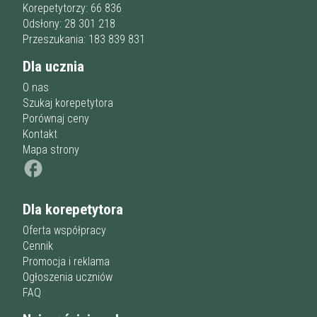
Przygotowania do matury
online
Minimum
Korepetytorzy: 66 836
korepetytora
Przygotowania do studiów
Odsłony: 28 301 218
Studia
Przeszukania: 183 839 831
Dorośli
Doświadczenie
Minimum
Dla ucznia
korepetytora
O nas
Szukaj korepetytora
Staż korepetytora
Porównaj ceny
Minimum
lat
Kontakt
Mapa strony
Wiek korepetytora
od
do
lat
Dla korepetytora
bez znaczenia
Płeć korepetytora
kobieta
Oferta współpracy
mężczyzna
Cennik
Promocja i reklama
Anuluj
Filtruj
Ogłoszenia uczniów
FAQ