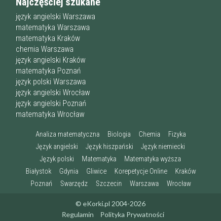
Najczęściej szukane
język angielski Warszawa
matematyka Warszawa
matematyka Kraków
chemia Warszawa
język angielski Kraków
matematyka Poznań
język polski Warszawa
język angielski Wrocław
język angielski Poznań
matematyka Wrocław
Analiza matematyczna
Biologia
Chemia
Fizyka
Język angielski
Język hiszpański
Język niemiecki
Język polski
Matematyka
Matematyka wyższa
Białystok
Gdynia
Gliwice
Korepetycje Online
Kraków
Poznań
Swarzędz
Szczecin
Warszawa
Wrocław
© eKorki.pl 2004-2026
Regulamin
Polityka Prywatności