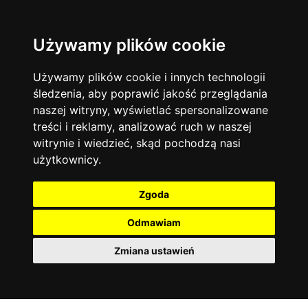
Używamy plików cookie
Filtruj
Język angielski
Warszawa
zakres dni
więcej filtrów
13744
19476
Poniedziałek
Matematyka
Korepetycje
Używamy plików cookie i innych technologii
12928
Wtorek
14839
Online
śledzenia, aby poprawić jakość przeglądania
Środa
Chemia
4886
naszej witryny, wyświetlać spersonalizowane
Czwartek
Kraków
7753
Język niemiecki
4307
treści i reklamy, analizować ruch w naszej
Piątek
Wrocław
6521
witrynie i wiedzieć, skąd pochodzą nasi
Język polski
Sobota
3426
użytkownicy.
Poznań
Niedziela
6396
Fizyka
2640
Łódź
3513
Język francuski
2145
Zgoda
Gdańsk
2075
Odmawiam
Zmiana ustawień