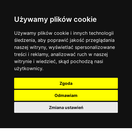
Używamy plików cookie
Filtruj
Język angielski
Warszawa
zakres dni
więcej filtrów
13744
19476
Poniedziałek
Matematyka
Korepetycje
Używamy plików cookie i innych technologii
12928
Wtorek
14839
Online
śledzenia, aby poprawić jakość przeglądania
Środa
Chemia
4886
naszej witryny, wyświetlać spersonalizowane
Czwartek
Kraków
7753
Język niemiecki
4307
treści i reklamy, analizować ruch w naszej
Piątek
Wrocław
6521
witrynie i wiedzieć, skąd pochodzą nasi
Język polski
Sobota
3426
użytkownicy.
Poznań
Niedziela
6396
Fizyka
2640
Łódź
3513
Język francuski
2145
Zgoda
Gdańsk
2075
Odmawiam
Zmiana ustawień