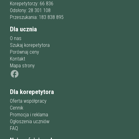
Przygotowania do matury
online
Minimum
Korepetytorzy: 66 836
korepetytora
Przygotowania do studiów
Odsłony: 28 301 108
Studia
Przeszukania: 183 838 895
Dorośli
Doświadczenie
Minimum
Dla ucznia
korepetytora
O nas
Szukaj korepetytora
Staż korepetytora
Porównaj ceny
Minimum
lat
Kontakt
Mapa strony
Wiek korepetytora
od
do
lat
Dla korepetytora
bez znaczenia
Płeć korepetytora
kobieta
Oferta współpracy
mężczyzna
Cennik
Promocja i reklama
Anuluj
Filtruj
Ogłoszenia uczniów
FAQ