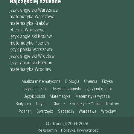
Najczęściej szukane
język angielski Warszawa
matematyka Warszawa
matematyka Kraków
chemia Warszawa
język angielski Kraków
matematyka Poznań
język polski Warszawa
język angielski Wrocław
język angielski Poznań
matematyka Wrocław
Analiza matematyczna
Biologia
Chemia
Fizyka
Język angielski
Język hiszpański
Język niemiecki
Język polski
Matematyka
Matematyka wyższa
Białystok
Gdynia
Gliwice
Korepetycje Online
Kraków
Poznań
Swarzędz
Szczecin
Warszawa
Wrocław
© eKorki.pl 2004-2026
Regulamin
Polityka Prywatności