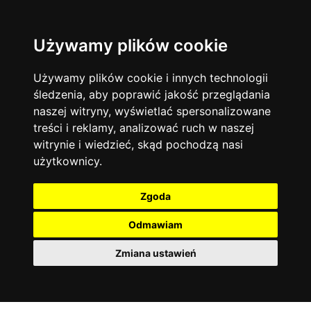
Używamy plików cookie
Filtruj
Język angielski
Warszawa
zakres dni
więcej filtrów
13744
19478
Poniedziałek
Matematyka
Korepetycje
Używamy plików cookie i innych technologii
12929
Wtorek
14840
Online
śledzenia, aby poprawić jakość przeglądania
Środa
Chemia
4886
naszej witryny, wyświetlać spersonalizowane
Czwartek
Kraków
7753
Język niemiecki
4307
treści i reklamy, analizować ruch w naszej
Piątek
Wrocław
6521
witrynie i wiedzieć, skąd pochodzą nasi
Język polski
Sobota
3426
użytkownicy.
Poznań
Niedziela
6396
Fizyka
2640
Łódź
3513
Język francuski
2145
Zgoda
Gdańsk
2075
Odmawiam
Zmiana ustawień