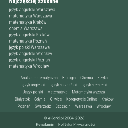
Najczęściej szukane
język angielski Warszawa
matematyka Warszawa
matematyka Kraków
chemia Warszawa
język angielski Kraków
matematyka Poznań
język polski Warszawa
język angielski Wrocław
język angielski Poznań
matematyka Wrocław
Analiza matematyczna
Biologia
Chemia
Fizyka
Język angielski
Język hiszpański
Język niemiecki
Język polski
Matematyka
Matematyka wyższa
Białystok
Gdynia
Gliwice
Korepetycje Online
Kraków
Poznań
Swarzędz
Szczecin
Warszawa
Wrocław
© eKorki.pl 2004-2026
Regulamin
Polityka Prywatności