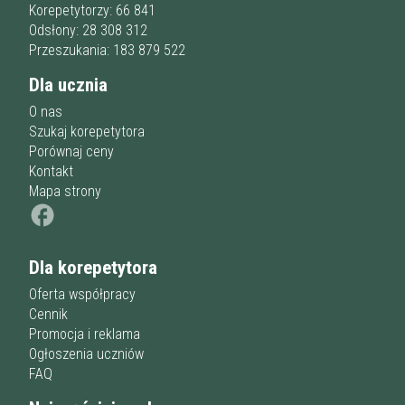
Przygotowania do matury
online
Minimum
Korepetytorzy: 66 841
korepetytora
Przygotowania do studiów
Odsłony: 28 308 312
Studia
Przeszukania: 183 879 522
Dorośli
Doświadczenie
Minimum
Dla ucznia
korepetytora
O nas
Szukaj korepetytora
Staż korepetytora
Porównaj ceny
Minimum
lat
Kontakt
Mapa strony
Wiek korepetytora
od
do
lat
Dla korepetytora
bez znaczenia
Płeć korepetytora
kobieta
Oferta współpracy
mężczyzna
Cennik
Promocja i reklama
Anuluj
Filtruj
Ogłoszenia uczniów
FAQ