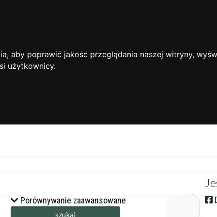
Oferta współpracy
Cennik
Promocja i reklama
Ogłoszenia
a, aby poprawić jakość przeglądania naszej witryny, wyświ
si użytkownicy.
Je
D
Porównywanie zaawansowane