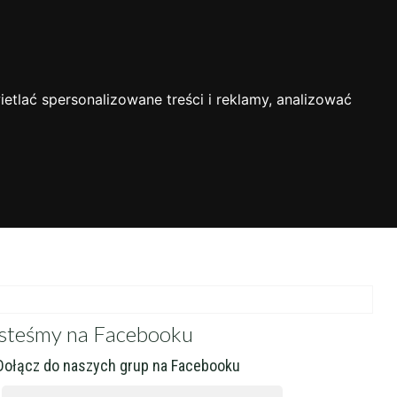
 uczniów
FAQ
Zarejestruj się
Zaloguj się
etlać spersonalizowane treści i reklamy, analizować
steśmy na Facebooku
ołącz do naszych grup na Facebooku