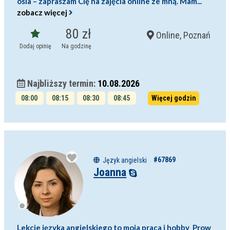
osia – zapraszam Cię na zajęcia online ze mną. Mam...
zobacz więcej
80 zł
Online, Poznań
Dodaj opinię
Na godzinę
Najbliższy termin:
10.08.2026
08:00
08:15
08:30
08:45
Więcej godzin
09:00
11:00
#67869
Język angielski
Joanna
Lekcje języka angielskiego to moja praca i hobby Prow