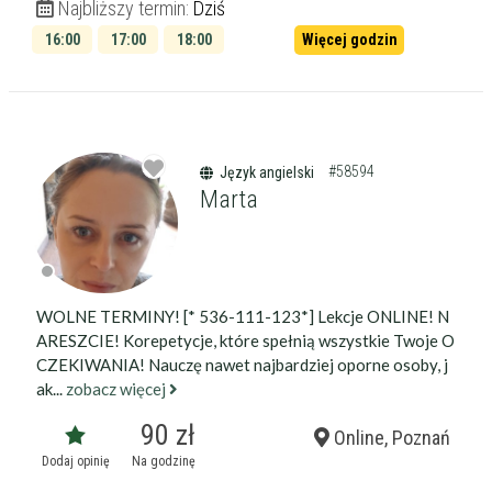
Najbliższy termin:
Dziś
16:00
17:00
18:00
Więcej godzin
19:00
#58594
Język angielski
Marta
WOLNE TERMINY! [* 536-111-123*] Lekcje ONLINE! N
ARESZCIE! Korepetycje, które spełnią wszystkie Twoje O
CZEKIWANIA! Nauczę nawet najbardziej oporne osoby, j
ak...
zobacz więcej
90 zł
Online, Poznań
Dodaj opinię
Na godzinę