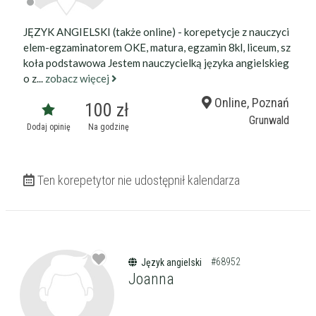
JĘZYK ANGIELSKI (także online) - korepetycje z nauczyci
elem-egzaminatorem OKE, matura, egzamin 8kl, liceum, sz
koła podstawowa Jestem nauczycielką języka angielskieg
o z...
zobacz więcej
Online, Poznań
100 zł
Grunwald
Dodaj opinię
Na godzinę
Ten korepetytor nie udostępnił kalendarza
#68952
Język angielski
Joanna