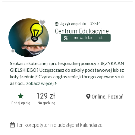
darmowa lekcja próbna
kalendarz korepetycji
prace pisemne (pomoc)
native speaker
#2814
Język angielski
Centrum Edukacyjne
Zakres nauczania
darmowa lekcja próbna
Nauczanie przedszkolne
Szkoła podstawowa
Miejsce korepetycji
Gimnazjum
u ucznia
Liceum
Szukasz skutecznej i profesjonalnej pomocy z JĘZYKA AN
u korepetytora
Wykształcenie
Przygotowania do matury
GIELSKIEGO? Uczęszczasz do szkoły podstawowej lub sz
online
Minimum
korepetytora
Przygotowania do studiów
koły średniej? Czytasz ogłoszenie, którego zapewne szuk
asz od...
zobacz więcej
Studia
Dorośli
Doświadczenie
129 zł
Online, Poznań
Minimum
korepetytora
Dodaj opinię
Na godzinę
Staż korepetytora
Minimum
lat
Ten korepetytor nie udostępnił kalendarza