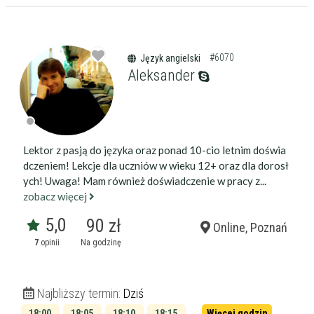
Wiek korepetytora
od
do
lat
#6070
Język angielski
bez znaczenia
Płeć korepetytora
kobieta
Aleksander
mężczyzna
Anuluj
Filtruj
Lektor z pasją do języka oraz ponad 10-cio letnim doświa
dczeniem! Lekcje dla uczniów w wieku 12+ oraz dla dorosł
ych! Uwaga! Mam również doświadczenie w pracy z...
zobacz więcej
5,0
90 zł
Online, Poznań
7
opinii
Na godzinę
Najbliższy termin:
Dziś
18:00
18:05
18:10
18:15
Więcej godzin