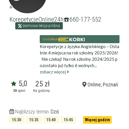
KorepetycjeOnline24h☎️660-177-552
darmowa lekcja próbna
Certyfikat
Korepetycje z Języka Angielskiego – Osta
tnie 4 miejsca na rok szkolny 2025/2026!
Nie czekaj! Na rok szkolny 2024/2025 p
ozostało już tylko 6 wolnych...
zobacz więcej
5,0
25 zł
Online, Poznań
30
opinii
Na godzinę
Najbliższy termin:
Dziś
15:30
15:35
15:40
15:45
Więcej godzin