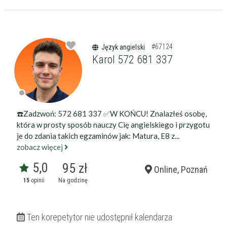
#67124
Język angielski
Karol 572 681 337
☎️Zadzwoń: 572 681 337 ✅W KOŃCU! Znalazłeś osobę,
która w prosty sposób nauczy Cię angielskiego i przygotu
je do zdania takich egzaminów jak: Matura, E8 z...
zobacz więcej
5,0
95 zł
Online, Poznań
15
opinii
Na godzinę
Ten korepetytor nie udostępnił kalendarza