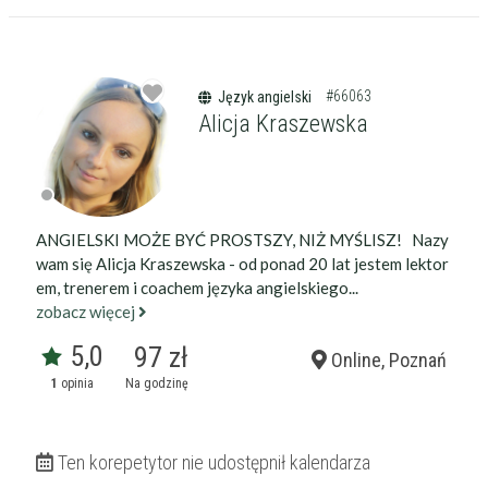
15:50
15:55
#66063
Język angielski
Alicja Kraszewska
ANGIELSKI MOŻE BYĆ PROSTSZY, NIŻ MYŚLISZ! Nazy
wam się Alicja Kraszewska - od ponad 20 lat jestem lektor
em, trenerem i coachem języka angielskiego...
zobacz więcej
5,0
97 zł
Online, Poznań
1
opinia
Na godzinę
Ten korepetytor nie udostępnił kalendarza