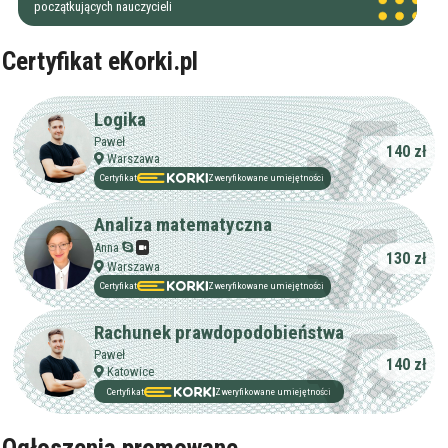
początkujących nauczycieli
Certyfikat eKorki.pl
Logika
Paweł
140 zł
Warszawa
Certyfikat
Zweryfikowane umiejętności
Analiza matematyczna
Anna
130 zł
Warszawa
Certyfikat
Zweryfikowane umiejętności
Rachunek prawdopodobieństwa
Paweł
140 zł
Katowice
Certyfikat
Zweryfikowane umiejętności