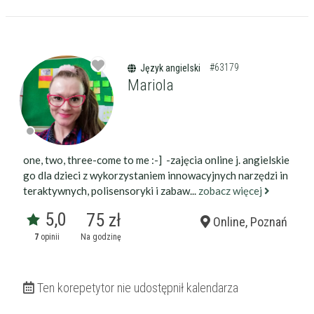
#63179
Język angielski
Mariola
Filtry
one, two, three-come to me :-] -zajęcia online j. angielskie
go dla dzieci z wykorzystaniem innowacyjnych narzędzi in
teraktywnych, polisensoryki i zabaw...
zobacz więcej
Szukaj w promieniu
km
5,0
75 zł
Online, Poznań
Moja lokalizacja
7
opinii
Na godzinę
Maksymalna cena
zł/60min.
Ten korepetytor nie udostępnił kalendarza