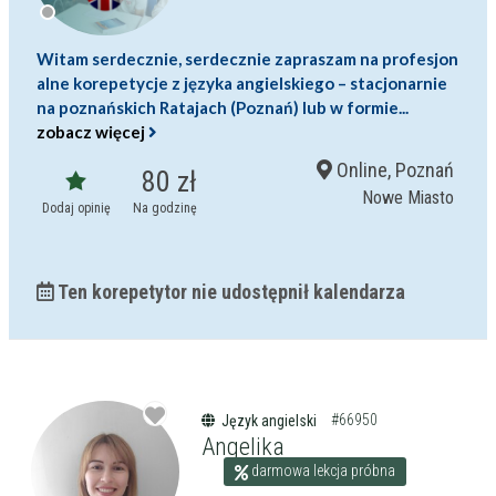
Witam serdecznie, serdecznie zapraszam na profesjon
alne korepetycje z języka angielskiego – stacjonarnie
na poznańskich Ratajach (Poznań) lub w formie...
zobacz więcej
Online, Poznań
80 zł
Nowe Miasto
Dodaj opinię
Na godzinę
Ten korepetytor nie udostępnił kalendarza
#66950
Język angielski
Angelika
darmowa lekcja próbna