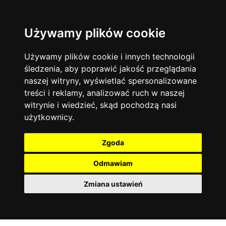
Używamy plików cookie
Filtruj
Język angielski
Warszawa
zakres dni
więcej filtrów
13744
19470
Poniedziałek
Matematyka
Korepetycje
Używamy plików cookie i innych technologii
12928
Wtorek
14836
Online
śledzenia, aby poprawić jakość przeglądania
Środa
Chemia
4886
naszej witryny, wyświetlać spersonalizowane
Czwartek
Kraków
7753
Język niemiecki
4307
treści i reklamy, analizować ruch w naszej
Piątek
Wrocław
6521
witrynie i wiedzieć, skąd pochodzą nasi
Język polski
Sobota
3426
użytkownicy.
Poznań
Niedziela
6395
Fizyka
2640
Łódź
3512
Język francuski
2145
Zgoda
Gdańsk
2075
Odmawiam
Zmiana ustawień