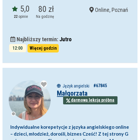
5,0
80 zł
Online, Poznań
22
opinie
Na godzinę
Najbliższy termin:
Jutro
12:00
Więcej godzin
#67845
Język angielski
Małgorzata
darmowa lekcja próbna
Indywidualne korepetycje z języka angielskiego online
– dzieci, młodzież, dorośli, biznes Cześć! Z tej strony G