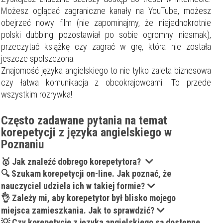
Możesz oglądać zagraniczne kanały na YouTube, możesz
obejrzeć nowy film (nie zapominajmy, że niejednokrotnie
polski dubbing pozostawiał po sobie ogromny niesmak),
przeczytać książkę czy zagrać w grę, która nie została
jeszcze spolszczona.
Znajomość języka angielskiego to nie tylko zaleta biznesowa
czy łatwa komunikacja z obcokrajowcami.
To przede
wszystkim rozrywka!
Często zadawane pytania na temat
korepetycji z języka angielskiego w
Poznaniu
🥇 Jak znaleźć dobrego korepetytora?
🔍 Szukam korepetycji on-line. Jak poznać, że
nauczyciel udziela ich w takiej formie?
👌 Zależy mi, aby korepetytor był blisko mojego
miejsca zamieszkania. Jak to sprawdzić?
💡 Czy korepetycje z języka angielskiego są dostępne