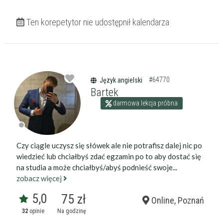
Ten korepetytor nie udostępnił kalendarza
#64770
Język angielski
Bartek
darmowa lekcja próbna
Czy ciągle uczysz się słówek ale nie potrafisz dalej nic po
wiedzieć lub chciałbyś zdać egzamin po to aby dostać się
na studia a może chciałbyś/abyś podnieść swoje...
zobacz więcej
5,0
75 zł
Online, Poznań
32
opinie
Na godzinę