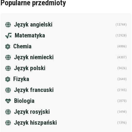
Popularne przedmioty
Anuluj
Filtruj
Język angielski
(13744)
Matematyka
(12928)
Chemia
(4886)
Język niemiecki
(4307)
Język polski
(3426)
Fizyka
(2640)
Język francuski
(2145)
Biologia
(2070)
Język rosyjski
(1494)
Język hiszpański
(1396)