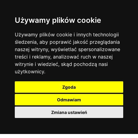
Używamy plików cookie
Filtruj
Język angielski
Warszawa
zakres dni
więcej filtrów
13744
19470
Poniedziałek
Matematyka
Korepetycje
Używamy plików cookie i innych technologii
12928
Wtorek
14836
Online
śledzenia, aby poprawić jakość przeglądania
Środa
Chemia
4886
naszej witryny, wyświetlać spersonalizowane
Czwartek
Kraków
7753
Język niemiecki
4307
treści i reklamy, analizować ruch w naszej
Piątek
Wrocław
6521
witrynie i wiedzieć, skąd pochodzą nasi
Język polski
Sobota
3426
użytkownicy.
Poznań
Niedziela
6395
Fizyka
2640
Łódź
3511
Język francuski
2145
Zgoda
Gdańsk
2075
Odmawiam
Zmiana ustawień