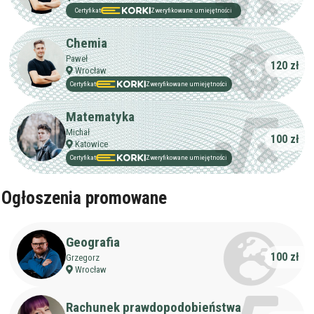
Certyfikat
Zweryfikowane umiejętności
Chemia
Paweł
120 zł
Wrocław
Filtry
Certyfikat
Zweryfikowane umiejętności
Matematyka
Szukaj w promieniu
km
Michał
100 zł
Katowice
Moja lokalizacja
Certyfikat
Zweryfikowane umiejętności
Ogłoszenia promowane
Maksymalna cena
zł/60min.
Geografia
darmowa lekcja próbna
kalendarz korepetycji
100 zł
Grzegorz
prace pisemne (pomoc)
Wrocław
Zakres nauczania
Rachunek prawdopodobieństwa