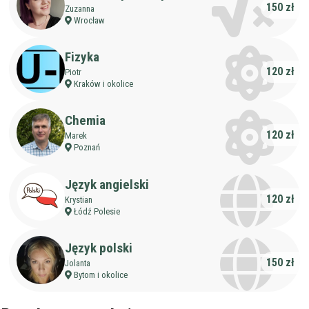
Nauczanie przedszkolne
150 zł
Zuzanna
Szkoła podstawowa
Wrocław
Miejsce korepetycji
Gimnazjum
u ucznia
Liceum
Fizyka
u korepetytora
Wykształcenie
Przygotowania do matury
120 zł
Piotr
online
Minimum
korepetytora
Kraków i okolice
Przygotowania do studiów
Studia
Dorośli
Chemia
Doświadczenie
Minimum
120 zł
Marek
korepetytora
Poznań
Staż korepetytora
Język angielski
Minimum
lat
120 zł
Krystian
Łódź Polesie
Wiek korepetytora
od
do
lat
Język polski
150 zł
Jolanta
Bytom i okolice
bez znaczenia
Płeć korepetytora
kobieta
mężczyzna