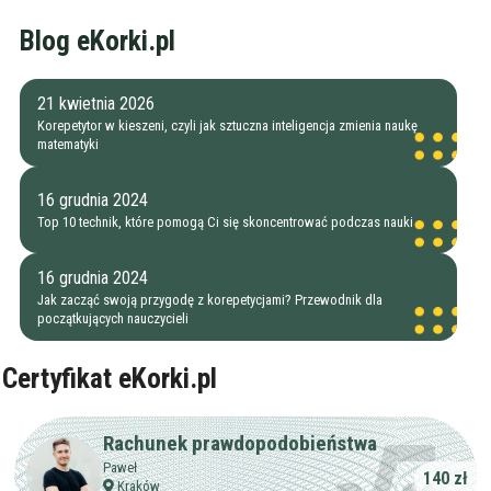
Blog eKorki.pl
21 kwietnia 2026
Korepetytor w kieszeni, czyli jak sztuczna inteligencja zmienia naukę
matematyki
16 grudnia 2024
Top 10 technik, które pomogą Ci się skoncentrować podczas nauki
16 grudnia 2024
Jak zacząć swoją przygodę z korepetycjami? Przewodnik dla
początkujących nauczycieli
Certyfikat eKorki.pl
Rachunek prawdopodobieństwa
Paweł
140 zł
Kraków