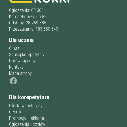
Liceum
u korepetytora
Wykształcenie
Przygotowania do matury
online
Minimum
Ogłoszenia: 63 306
korepetytora
Przygotowania do studiów
Korepetytorzy: 66 821
Studia
Odsłony: 28 269 385
Dorośli
Doświadczenie
Przeszukania: 183 650 540
Minimum
korepetytora
Dla ucznia
O nas
Staż korepetytora
Minimum
lat
Szukaj korepetytora
Porównaj ceny
Kontakt
Mapa strony
Wiek korepetytora
od
do
lat
bez znaczenia
Dla korepetytora
Płeć korepetytora
kobieta
mężczyzna
Oferta współpracy
Cennik
Anuluj
Filtruj
Promocja i reklama
Ogłoszenia uczniów