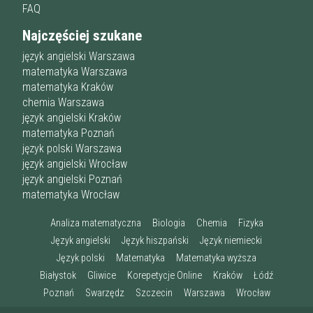
FAQ
Najczęściej szukane
język angielski Warszawa
matematyka Warszawa
matematyka Kraków
chemia Warszawa
język angielski Kraków
matematyka Poznań
język polski Warszawa
język angielski Wrocław
język angielski Poznań
matematyka Wrocław
Analiza matematyczna
Biologia
Chemia
Fizyka
Język angielski
Język hiszpański
Język niemiecki
Język polski
Matematyka
Matematyka wyższa
Białystok
Gliwice
Korepetycje Online
Kraków
Łódź
Poznań
Swarzędz
Szczecin
Warszawa
Wrocław