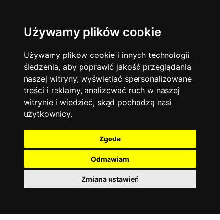
Używamy plików cookie
Filtruj
Język angielski
Warszawa
zakres dni
więcej filtrów
13744
19470
Poniedziałek
Matematyka
Korepetycje
Używamy plików cookie i innych technologii
12927
Wtorek
14835
Online
śledzenia, aby poprawić jakość przeglądania
Środa
Chemia
4886
naszej witryny, wyświetlać spersonalizowane
Czwartek
Kraków
7753
Język niemiecki
4307
treści i reklamy, analizować ruch w naszej
Piątek
Wrocław
6521
witrynie i wiedzieć, skąd pochodzą nasi
Język polski
Sobota
3426
użytkownicy.
Poznań
Niedziela
6394
Fizyka
2640
Łódź
3511
Język francuski
2145
Zgoda
Gdańsk
2075
Odmawiam
Zmiana ustawień