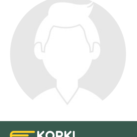
Filtry
Szukaj w promieniu
km
Moja lokalizacja
Maksymalna cena
zł/60min.
darmowa lekcja próbna
kalendarz korepetycji
prace pisemne (pomoc)
Zakres nauczania
Nauczanie przedszkolne
Szkoła podstawowa
Miejsce korepetycji
Gimnazjum
u ucznia