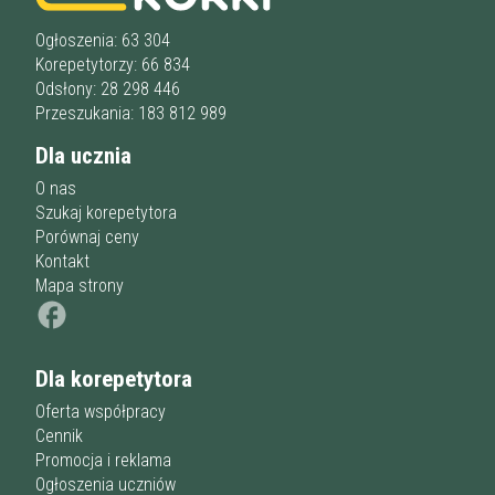
Liceum
u korepetytora
Wykształcenie
Przygotowania do matury
online
Minimum
Ogłoszenia: 63 304
korepetytora
Przygotowania do studiów
Korepetytorzy: 66 834
Studia
Odsłony: 28 298 446
Dorośli
Doświadczenie
Przeszukania: 183 812 989
Minimum
korepetytora
Dla ucznia
O nas
Staż korepetytora
Minimum
lat
Szukaj korepetytora
Porównaj ceny
Kontakt
Mapa strony
Wiek korepetytora
od
do
lat
bez znaczenia
Dla korepetytora
Płeć korepetytora
kobieta
mężczyzna
Oferta współpracy
Cennik
Anuluj
Filtruj
Promocja i reklama
Ogłoszenia uczniów