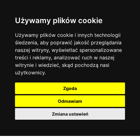
Używamy plików cookie
Filtruj
Język angielski
Warszawa
zakres dni
więcej filtrów
13744
19475
Poniedziałek
Matematyka
Korepetycje
Używamy plików cookie i innych technologii
12928
Wtorek
14837
Online
śledzenia, aby poprawić jakość przeglądania
Środa
Chemia
4886
naszej witryny, wyświetlać spersonalizowane
Czwartek
Kraków
7753
Język niemiecki
4307
treści i reklamy, analizować ruch w naszej
Piątek
Wrocław
6521
witrynie i wiedzieć, skąd pochodzą nasi
Język polski
Sobota
3426
użytkownicy.
Poznań
Niedziela
6396
Fizyka
2640
Łódź
3513
Język francuski
2145
Zgoda
Gdańsk
2075
Odmawiam
Zmiana ustawień