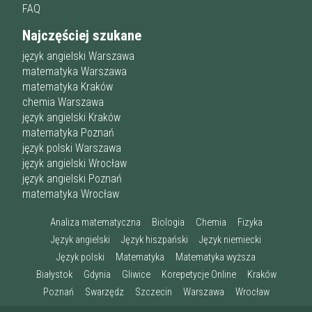
FAQ
Najczęściej szukane
język angielski Warszawa
matematyka Warszawa
matematyka Kraków
chemia Warszawa
język angielski Kraków
matematyka Poznań
język polski Warszawa
język angielski Wrocław
język angielski Poznań
matematyka Wrocław
Analiza matematyczna
Biologia
Chemia
Fizyka
Język angielski
Język hiszpański
Język niemiecki
Język polski
Matematyka
Matematyka wyższa
Białystok
Gdynia
Gliwice
Korepetycje Online
Kraków
Poznań
Swarzędz
Szczecin
Warszawa
Wrocław