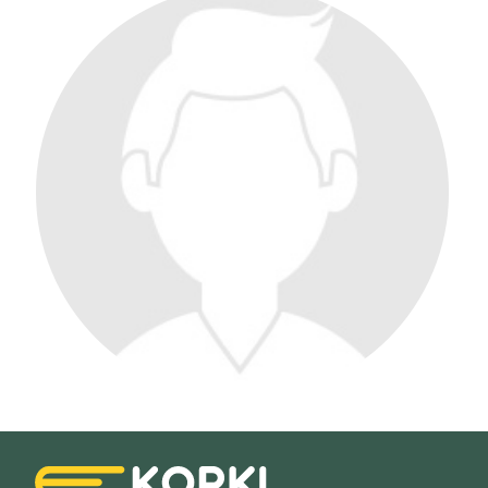
Filtry
Szukaj w promieniu
km
Moja lokalizacja
Maksymalna cena
zł/60min.
darmowa lekcja próbna
kalendarz korepetycji
prace pisemne (pomoc)
Zakres nauczania
Nauczanie przedszkolne
Szkoła podstawowa
Miejsce korepetycji
Gimnazjum
u ucznia