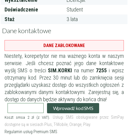
Doświadczenie
Student
Staż
3 lata
Dane kontaktowe
DANE ZABLOKOWANE
Niestety, korepetytor nie ma ważnego konta w naszym
serwisie.
Jeśli chcesz poznać jego dane kontaktowe
wyślij SMS o treści
SIM.KORKI
na numer
7255
i wpisz
otrzymany kod.
Przez 30 minut lub do zamknięcia sesji
przeglądarki uzyskasz dostęp do wszystkich ogłoszeń z
zablokowanymi danymi kontaktowymi.
Zarejestruj się
, a
dostęp do danych będzie aktywny do końca dnia!
Filtry
Wprowadź kod SMS
Usługi SMS obsługiwane przez SimPay
Koszt smsa 2 zł (z VAT).
Szukaj w promieniu
km
dostępne są w sieciach Plus, T-Mobile, Orange, Play.
Regulamin usług Premium SMS
Moja lokalizacja
.