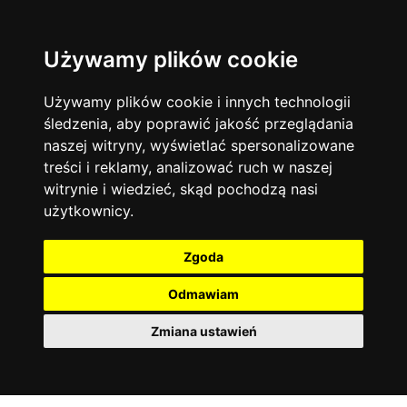
Używamy plików cookie
Filtruj
Język angielski
Warszawa
zakres dni
więcej filtrów
13744
19475
Poniedziałek
Matematyka
Korepetycje
Używamy plików cookie i innych technologii
12928
Wtorek
14837
Online
śledzenia, aby poprawić jakość przeglądania
Środa
Chemia
4886
naszej witryny, wyświetlać spersonalizowane
Czwartek
Kraków
7753
Język niemiecki
4307
treści i reklamy, analizować ruch w naszej
Piątek
Wrocław
6521
witrynie i wiedzieć, skąd pochodzą nasi
Język polski
Sobota
3426
użytkownicy.
Poznań
Niedziela
6396
Fizyka
2640
Łódź
3513
Język francuski
2145
Zgoda
Gdańsk
2075
Odmawiam
Zmiana ustawień