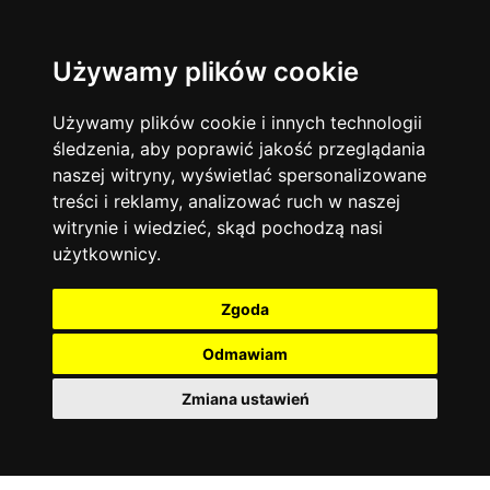
Używamy plików cookie
Filtruj
Język angielski
Warszawa
zakres dni
więcej filtrów
13744
19470
Poniedziałek
Matematyka
Korepetycje
Używamy plików cookie i innych technologii
12928
Wtorek
14836
Online
śledzenia, aby poprawić jakość przeglądania
Środa
Chemia
4886
naszej witryny, wyświetlać spersonalizowane
Czwartek
Kraków
7753
Język niemiecki
4307
treści i reklamy, analizować ruch w naszej
Piątek
Wrocław
6521
witrynie i wiedzieć, skąd pochodzą nasi
Język polski
Sobota
3426
użytkownicy.
Poznań
Niedziela
6395
Fizyka
2640
Łódź
3511
Język francuski
2145
Zgoda
Gdańsk
2075
Odmawiam
Zmiana ustawień