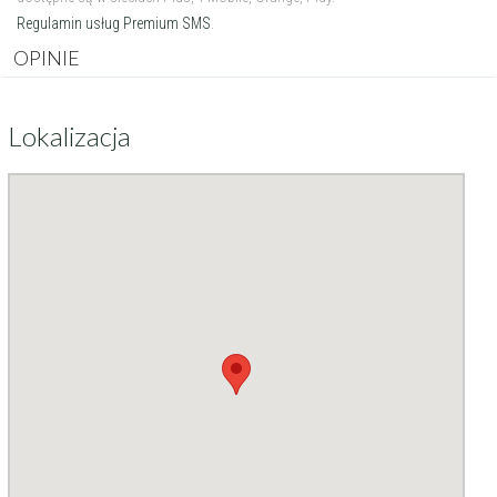
Moja lokalizacja
Regulamin usług Premium SMS
.
OPINIE
Maksymalna cena
zł/60min.
Lokalizacja
darmowa lekcja próbna
kalendarz korepetycji
prace pisemne (pomoc)
Zakres nauczania
Nauczanie przedszkolne
Szkoła podstawowa
Miejsce korepetycji
Gimnazjum
u ucznia
Liceum
u korepetytora
Wykształcenie
Przygotowania do matury
online
Minimum
korepetytora
Przygotowania do studiów
Studia
Dorośli
Doświadczenie
Minimum
korepetytora