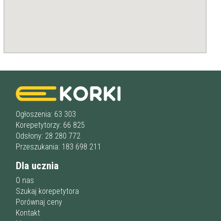
Staż korepetytora
Minimum
lat
Wiek korepetytora
od
do
lat
bez znaczenia
Płeć korepetytora
kobieta
Ogłoszenia: 63 303
mężczyzna
Korepetytorzy: 66 825
Odsłony: 28 280 772
Anuluj
Filtruj
Przeszukania: 183 698 211
Dla ucznia
O nas
Szukaj korepetytora
Porównaj ceny
Kontakt