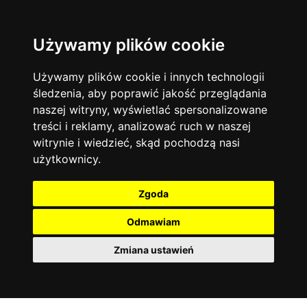
Używamy plików cookie
Filtruj
Język angielski
Warszawa
zakres dni
więcej filtrów
13744
19472
Poniedziałek
Matematyka
Korepetycje
Używamy plików cookie i innych technologii
12928
Wtorek
14836
Online
śledzenia, aby poprawić jakość przeglądania
Środa
Chemia
4886
naszej witryny, wyświetlać spersonalizowane
Czwartek
Kraków
7753
Język niemiecki
4307
treści i reklamy, analizować ruch w naszej
Piątek
Wrocław
6521
witrynie i wiedzieć, skąd pochodzą nasi
Język polski
Sobota
3426
użytkownicy.
Poznań
Niedziela
6395
Fizyka
2640
Łódź
3512
Język francuski
2145
Zgoda
Gdańsk
2075
Odmawiam
Zmiana ustawień