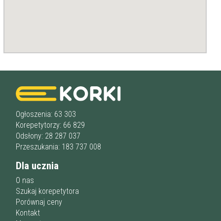
Staż korepetytora
Minimum
lat
Wiek korepetytora
od
do
lat
bez znaczenia
Płeć korepetytora
kobieta
Ogłoszenia: 63 303
mężczyzna
Korepetytorzy: 66 829
Odsłony: 28 287 037
Anuluj
Filtruj
Przeszukania: 183 737 008
Dla ucznia
O nas
Szukaj korepetytora
Porównaj ceny
Kontakt