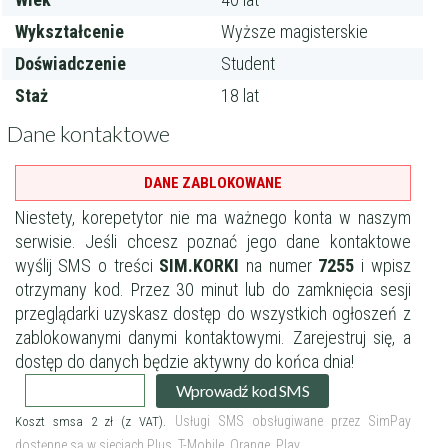
Wykształcenie
Wyższe magisterskie
Doświadczenie
Student
Staż
18 lat
Dane kontaktowe
DANE ZABLOKOWANE
Niestety, korepetytor nie ma ważnego konta w naszym
serwisie.
Jeśli chcesz poznać jego dane kontaktowe
wyślij SMS o treści
SIM.KORKI
na numer
7255
i wpisz
otrzymany kod.
Przez 30 minut lub do zamknięcia sesji
przeglądarki uzyskasz dostęp do wszystkich ogłoszeń z
zablokowanymi danymi kontaktowymi.
Zarejestruj się
, a
Filtry
dostęp do danych będzie aktywny do końca dnia!
Wprowadź kod SMS
Usługi SMS obsługiwane przez SimPay
Koszt smsa 2 zł (z VAT).
Szukaj w promieniu
km
dostępne są w sieciach Plus, T-Mobile, Orange, Play.