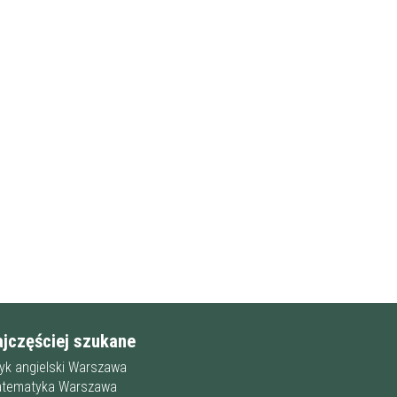
żczyzna
ajczęściej szukane
j
Filtruj
zyk angielski Warszawa
tematyka Warszawa