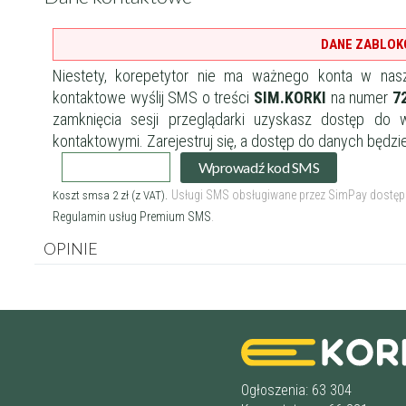
DANE ZABLO
Wykształcenie 
Niestety, korepetytor nie ma ważnego konta w nasz
kontaktowe wyślij SMS o treści
SIM.KORKI
na numer
7
zamknięcia sesji przeglądarki uzyskasz dostęp do
Doświadczenie
kontaktowymi.
Zarejestruj się
, a dostęp do danych będzi
Wprowadź kod SMS
Staż korepetyt
Usługi SMS obsługiwane przez SimPay dostępne 
Koszt smsa 2 zł (z VAT).
Regulamin usług Premium SMS
.
OPINIE
Wiek korepetyt
Płeć korepetyt
Ogłoszenia: 63 304