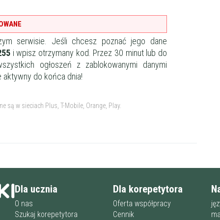
KOWANE
korepetytora
Minimum
ym serwisie.
Jeśli chcesz poznać jego dane
255
i wpisz otrzymany kod.
Przez 30 minut lub do
 wszystkich ogłoszeń z zablokowanymi danymi
 korepetytora
Minimum
e aktywny do końca dnia!
ora
Minimum
lat
są w sieciach Plus, T-Mobile, Orange, Play.
ora
od
do
lat
ora
bez znaczenia
kobieta
mę
Dla ucznia
Dla korepetytora
N
Anulu
O nas
Oferta współpracy
ję
Szukaj korepetytora
Cennik
ma