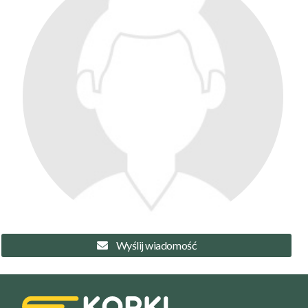
Filtry
Szukaj w promieniu
km
Moja lokalizacja
Maksymalna cena
zł/60min.
darmowa lekcja próbna
kalendarz korepetycji
prace pisemne (pomoc)
Zakres nauczania
Wyślij wiadomość
Nauczanie przedszkolne
Szkoła podstawowa
Miejsce korepetycji
Gimnazjum
u ucznia