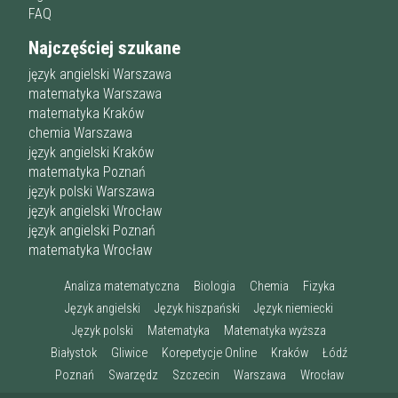
FAQ
Najczęściej szukane
język angielski Warszawa
matematyka Warszawa
matematyka Kraków
chemia Warszawa
język angielski Kraków
matematyka Poznań
język polski Warszawa
język angielski Wrocław
język angielski Poznań
matematyka Wrocław
Analiza matematyczna
Biologia
Chemia
Fizyka
Język angielski
Język hiszpański
Język niemiecki
Język polski
Matematyka
Matematyka wyższa
Białystok
Gliwice
Korepetycje Online
Kraków
Łódź
Poznań
Swarzędz
Szczecin
Warszawa
Wrocław