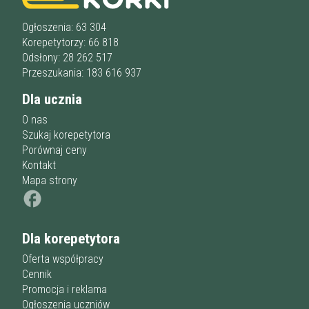
Liceum
u korepetytora
Wykształcenie
Przygotowania do matury
online
Minimum
Ogłoszenia: 63 304
korepetytora
Przygotowania do studiów
Korepetytorzy: 66 818
Studia
Odsłony: 28 262 517
Dorośli
Doświadczenie
Przeszukania: 183 616 937
Minimum
korepetytora
Dla ucznia
O nas
Staż korepetytora
Minimum
lat
Szukaj korepetytora
Porównaj ceny
Kontakt
Mapa strony
Wiek korepetytora
od
do
lat
bez znaczenia
Dla korepetytora
Płeć korepetytora
kobieta
mężczyzna
Oferta współpracy
Cennik
Anuluj
Filtruj
Promocja i reklama
Ogłoszenia uczniów