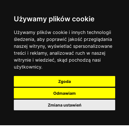
Używamy plików cookie
Filtruj
Język angielski
Warszawa
zakres dni
więcej filtrów
13742
19470
Poniedziałek
Matematyka
Korepetycje
Używamy plików cookie i innych technologii
12927
Wtorek
14833
Online
śledzenia, aby poprawić jakość przeglądania
Środa
Chemia
4886
naszej witryny, wyświetlać spersonalizowane
Czwartek
Kraków
7753
Język niemiecki
4307
treści i reklamy, analizować ruch w naszej
Piątek
Wrocław
6519
witrynie i wiedzieć, skąd pochodzą nasi
Język polski
Sobota
3426
użytkownicy.
Poznań
Niedziela
6394
Fizyka
2640
Łódź
3511
Język francuski
2145
Zgoda
Gdańsk
2075
Odmawiam
Zmiana ustawień