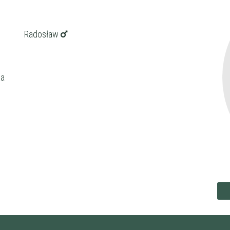
Radosław
ka
ena
zł/60min.
darmowa lekcja próbna
kalendarz korepetycji
prace pisemne (pomoc)
korepetytora
Minimum
 korepetytora
Minimum