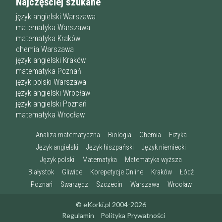
Najczęściej szukane
język angielski Warszawa
matematyka Warszawa
matematyka Kraków
chemia Warszawa
język angielski Kraków
matematyka Poznań
język polski Warszawa
język angielski Wrocław
język angielski Poznań
matematyka Wrocław
Analiza matematyczna
Biologia
Chemia
Fizyka
Język angielski
Język hiszpański
Język niemiecki
Język polski
Matematyka
Matematyka wyższa
Białystok
Gliwice
Korepetycje Online
Kraków
Łódź
Poznań
Swarzędz
Szczecin
Warszawa
Wrocław
© eKorki.pl 2004-2026
Regulamin
Polityka Prywatności