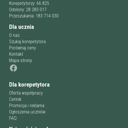
Przygotowania do matury
online
Minimum
Korepetytorzy: 66 825
korepetytora
Przygotowania do studiów
Odsłony: 28 283 017
Studia
Przeszukania: 183 714 030
Dorośli
Doświadczenie
Minimum
Dla ucznia
korepetytora
O nas
Szukaj korepetytora
Staż korepetytora
Porównaj ceny
Minimum
lat
Kontakt
Mapa strony
Wiek korepetytora
od
do
lat
Dla korepetytora
bez znaczenia
Płeć korepetytora
kobieta
Oferta współpracy
mężczyzna
Cennik
Promocja i reklama
Anuluj
Filtruj
Ogłoszenia uczniów
FAQ