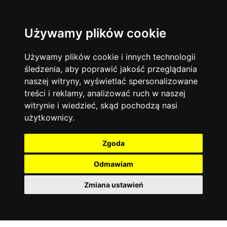
Używamy plików cookie
Filtruj
Język angielski
Warszawa
zakres dni
więcej filtrów
13744
19470
Poniedziałek
Matematyka
Korepetycje
Używamy plików cookie i innych technologii
12928
Wtorek
14836
Online
śledzenia, aby poprawić jakość przeglądania
Środa
Chemia
4886
naszej witryny, wyświetlać spersonalizowane
Czwartek
Kraków
7753
Język niemiecki
4307
treści i reklamy, analizować ruch w naszej
Piątek
Wrocław
6521
witrynie i wiedzieć, skąd pochodzą nasi
Język polski
Sobota
3426
użytkownicy.
Poznań
Niedziela
6395
Fizyka
2640
Łódź
3511
Język francuski
2145
Zgoda
Gdańsk
2075
Odmawiam
Zmiana ustawień